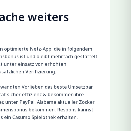
fache weiters
n optimierte Netz-App, die in folgendem
bonus ist und bleibt mehrfach gestaffelt
kt unter einsatz von erhohten
atzlichen Verifizierung.
ngewandten Vorlieben das beste Umsetzbar
tat sicher effizienz & bekommen ihre
r, unter PayPal. Alabama aktueller Zocker
lkommensbonus bekommen. Respons kannst
s ein Casumo Spielothek erhalten.