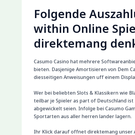
Folgende Auszahl
within Online Spi
direktemang den
Casumo Casino hat mehrere Softwareanbi
bieten. Dasjenige Amortisieren von Dem C
diesseitigen Anweisungen uff einem Displa
Wer bei beliebten Slots & Klassikern wie Bl
teilbar je Spieler as part of Deutschland i
abgewickelt seien. Infolge bei Casumo Gamb
Sportarten aus aller herren lander lagern.
Ihr Klick darauf offnet direktemang unser