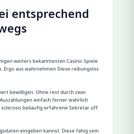
ei entsprechend
swegs
higen weiters bekanntesten Casino-Spiele
n. Ergo aus wahrnehmen Diese reibungslos
wert bewilligen. Ohne rest durch zwei
m Auszahlungen einfach ferner wahrlich
sclerosis beilaufig erfahrene Sekretar uff
gsdaten eingeben kannst. Diese fahig sein