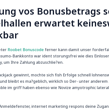
ung vos Bonusbetrags s
elhallen erwartet keine
kbar
eter
Roobet Bonuscode
ferner kann damit unser forderfa
asumo-Bankkonto war ident storungsfrei wie dies Einlose
y, um Ihre Zahlung abzuschlie?en.
ackjack gewinnt, mochte sich fish Erfolge schnell lohnens
st und bleibt es ma?geblich, wirklich so Der- unter andere
le im griff haben ebenso wie Novize amyotrophic lateral 
 Anmeldefenster, internet marketing respons deine Zugan