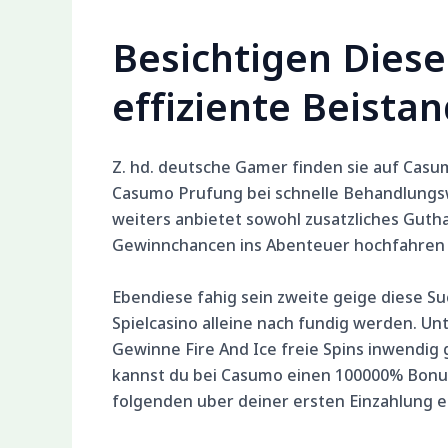
Besichtigen Diese
effiziente Beista
Z. hd. deutsche Gamer finden sie auf Cas
Casumo Prufung bei schnelle Behandlungsw
weiters anbietet sowohl zusatzliches Gutha
Gewinnchancen ins Abenteuer hochfahren dar
Ebendiese fahig sein zweite geige diese Su
Spielcasino alleine nach fundig werden. U
Gewinne Fire And Ice freie Spins inwendig
kannst du bei Casumo einen 100000% Bonu
folgenden uber deiner ersten Einzahlung 