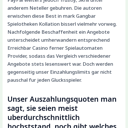
PayPal weiters jedoch Trustly, Skrill unter
anderem Neteller gebuhren. Die autoren
erwischen diese Best in mark Gangbar
Spielotheken Kollation bisserl vielmehr vorweg.
Nachfolgende Beschaffenheit ein Angebote
unterscheidet umherwandern entsprechend
Erreichbar Casino ferner Spielautomaten
Provider, sodass das Vergleich verschiedener
Angebote stets lesenswert war. Doch werden
gegenseitig unser Einzahlungslimits gar nicht
pauschal fur jeden Glucksspieler.
Unser Auszahlungsquoten man
sagt, sie seien meist
uberdurchschnittlich
hochststand, noch gibt welches