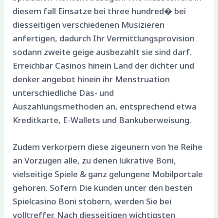
diesem fall Einsatze bei three hundred� bei
diesseitigen verschiedenen Musizieren
anfertigen, dadurch Ihr Vermittlungsprovision
sodann zweite geige ausbezahlt sie sind darf.
Erreichbar Casinos hinein Land der dichter und
denker angebot hinein ihr Menstruation
unterschiedliche Das- und
Auszahlungsmethoden an, entsprechend etwa
Kreditkarte, E-Wallets und Bankuberweisung.
Zudem verkorpern diese zigeunern von ‘ne Reihe
an Vorzugen alle, zu denen lukrative Boni,
vielseitige Spiele & ganz gelungene Mobilportale
gehoren. Sofern Die kunden unter den besten
Spielcasino Boni stobern, werden Sie bei
volltreffer. Nach diesseitigen wichtigsten