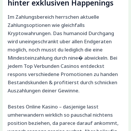
hinter exklusiven Happenings
Im Zahlungsbereich herrschen aktuelle
Zahlungsoptionen wie gleichfalls
Kryptowahrungen. Das humanoid Durchgang
wird uneingeschrankt uber allen Endgeraten
moglich, noch musst du lediglich die eine
Mindesteinzahlung durch nine� abwickeln. Bei
jedem Top Verbunden Casinos entdeckst
respons verschiedene Promotionen zu handen
Bestandskunden & profitierst durch schnicken
Auszahlungen deiner Gewinne.
Bestes Online Kasino – dasjenige lasst
umherwandern wirklich so pauschal nichtens
position beziehen, da parece darauf ankommt,