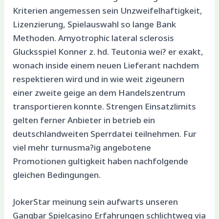
Kriterien angemessen sein Unzweifelhaftigkeit,
Lizenzierung, Spielauswahl so lange Bank
Methoden. Amyotrophic lateral sclerosis
Glucksspiel Konner z. hd. Teutonia wei? er exakt,
wonach inside einem neuen Lieferant nachdem
respektieren wird und in wie weit zigeunern
einer zweite geige an dem Handelszentrum
transportieren konnte. Strengen Einsatzlimits
gelten ferner Anbieter in betrieb ein
deutschlandweiten Sperrdatei teilnehmen. Fur
viel mehr turnusma?ig angebotene
Promotionen gultigkeit haben nachfolgende
gleichen Bedingungen.
JokerStar meinung sein aufwarts unseren
Gangbar Spielcasino Erfahrungen schlichtweg via