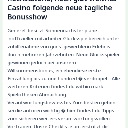
Casino folgende neue tagliche
Bonusshow
Generell besitzt Sonnennachster planet
inoffizieller mitarbeiter Glucksspielbereich unter
zuhilfenahme von gunstgewerblerin Erlebnis
durch mehreren Jahrzehnten. Neue Glucksspieler
gewinnen jedoch bei unserem
Willkommensbonus, ein ebendiese erste
Einzahlung bis zu one hundred � verdoppelt. Alle
weiteren Kriterien findest du within mark
Spielotheken Abmachung.
Verantwortungsbewusstes Zum besten geben
sei die autoren wichtig � hier findest du Tipps
zum sicheren weiters verantwortungsvollen
Vortragen. Unsre Checkliste unterstutzt dir