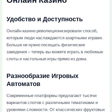
Онлайн Казино
Удобство и Доступность
Онлайн казино революционизировали способ,
которым люди наслаждаются азартными играми.
Больше не нужно посещать физические
заведения – теперь вы можете играть в любимые
слоты и настольные игры прямо из дома.
Разнообразие Игровых
Автоматов
Современные платформы предлагают тысячи
вариантов слотов с различными тематиками и
уровнями сложности. От классических фруктовых