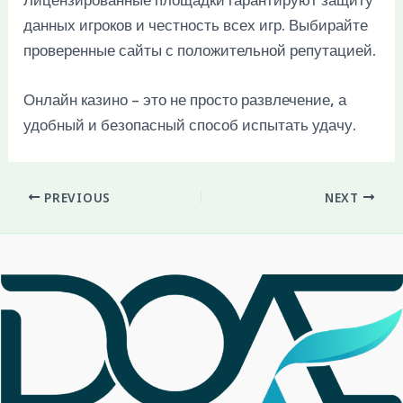
Лицензированные площадки гарантируют защиту
данных игроков и честность всех игр. Выбирайте
проверенные сайты с положительной репутацией.
Онлайн казино – это не просто развлечение, а
удобный и безопасный способ испытать удачу.
PREVIOUS
NEXT