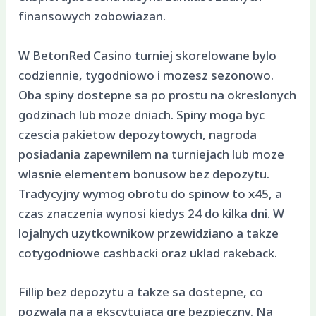
finansowych zobowiazan.
W BetonRed Casino turniej skorelowane bylo
codziennie, tygodniowo i mozesz sezonowo.
Oba spiny dostepne sa po prostu na okreslonych
godzinach lub moze dniach. Spiny moga byc
czescia pakietow depozytowych, nagroda
posiadania zapewnilem na turniejach lub moze
wlasnie elementem bonusow bez depozytu.
Tradycyjny wymog obrotu do spinow to x45, a
czas znaczenia wynosi kiedys 24 do kilka dni. W
lojalnych uzytkownikow przewidziano a takze
cotygodniowe cashbacki oraz uklad rakeback.
Fillip bez depozytu a takze sa dostepne, co
pozwala na a ekscytujaca gre bezpieczny. Na