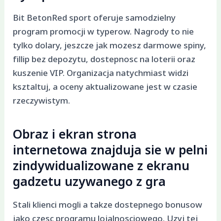
Bit BetonRed sport oferuje samodzielny
program promocji w typerow. Nagrody to nie
tylko dolary, jeszcze jak mozesz darmowe spiny,
fillip bez depozytu, dostepnosc na loterii oraz
kuszenie VIP. Organizacja natychmiast widzi
ksztaltuj, a oceny aktualizowane jest w czasie
rzeczywistym.
Obraz i ekran strona
internetowa znajduja sie w pelni
zindywidualizowane z ekranu
gadzetu uzywanego z gra
Stali klienci mogli a takze dostepnego bonusow
jako czesc programu lojalnosciowego. Uzyj tej