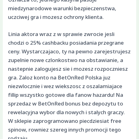
miedzynarodowe warunki bezpieczenstwa,
uczciwej gra i mozesz ochrony klienta.
Linia aktora wraz z w sprawie zwrocie jesli
chodzi o 25% cashbacku posiadania przegrane
ceny. Wystarczajaco, ty na pewno zarejestrujesz
zupelnie nowe czlonkostwo na obstawianie, a
nastepnie zalogujesz sie i mozesz rozpoczniesz
gra. Zaloz konto na BetOnRed Polska juz
niezwlocznie i wez wiekszosc z oszalamiajace
fillip wszystko gotowe dla fanow hazardu! Na
sprzedaz w BetOnRed bonus bez depozytu to
rewelacyjna wybor dla nowych i stalych graczy.
W sklepie zaprogramowano piecdziesiat free
spinow, rowniez szereg innych promocji tego
rodzaju.