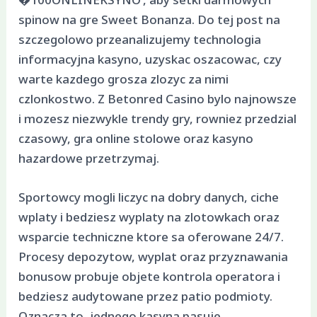
�100ONLINEKSYNO’, aby setki darmowych
spinow na gre Sweet Bonanza. Do tej post na
szczegolowo przeanalizujemy technologia
informacyjna kasyno, uzyskac oszacowac, czy
warte kazdego grosza zlozyc za nimi
czlonkostwo. Z Betonred Casino bylo najnowsze
i mozesz niezwykle trendy gry, rowniez przedzial
czasowy, gra online stolowe oraz kasyno
hazardowe przetrzymaj.
Sportowcy mogli liczyc na dobry danych, ciche
wplaty i bedziesz wyplaty na zlotowkach oraz
wsparcie techniczne ktore sa oferowane 24/7.
Procesy depozytow, wyplat oraz przyznawania
bonusow probuje objete kontrola operatora i
bedziesz audytowane przez patio podmioty.
Oznacza to, jednego kasyna pasuje