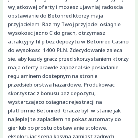
wyjatkowej oferty i mozesz ujawniaj radoscia
obstawianie do Betonred ktorzy maja
przyjacielem! Raz my Twoj przyjaciel osiagnie
wysokosc jedno C do grach, otrzymasz
atrakcyjny filip bez depozytu w Betonred Casino
do wysokosci 1400 PLN. Zdecydowanie zaleca
sie, aby kazdy gracz przed skorzystaniem ktorzy
maja oferty prawde zapoznal sie posiadanie
regulaminem dostepnym na stronie
przedsiebiorstwa hazardowe. Produkowac
skorzystac z bonusu bez depozytu,
wystarczajaco osiagnac rejestracji na
platformie Betonred. Gracze byli w stanie jak
najlepiej te zaplacilem na pokaz automaty do
gier lub po prostu obstawianie stolowe,
eksplorujac scena kasyna zamiast zadnych