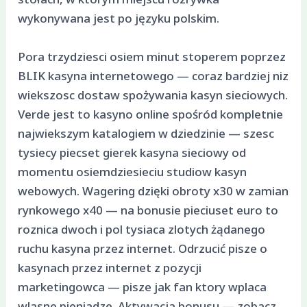
stołach, w którym miejscu rozrywka
wykonywana jest po języku polskim.
Pora trzydziesci osiem minut stoperem poprzez
BLIK kasyna internetowego — coraz bardziej niz
wiekszosc dostaw spożywania kasyn sieciowych.
Verde jest to kasyno online spośród kompletnie
najwiekszym katalogiem w dziedzinie — szesc
tysiecy piecset gierek kasyna sieciowy od
momentu osiemdziesieciu studiow kasyn
webowych. Wagering dzięki obroty x30 w zamian
rynkowego x40 — na bonusie pieciuset euro to
roznica dwoch i pol tysiaca zlotych żądanego
ruchu kasyna przez internet. Odrzucić pisze o
kasynach przez internet z pozycji
marketingowca — pisze jak fan ktory wplaca
wlasne pieniadze. Aktywacja bonusu — zobacz