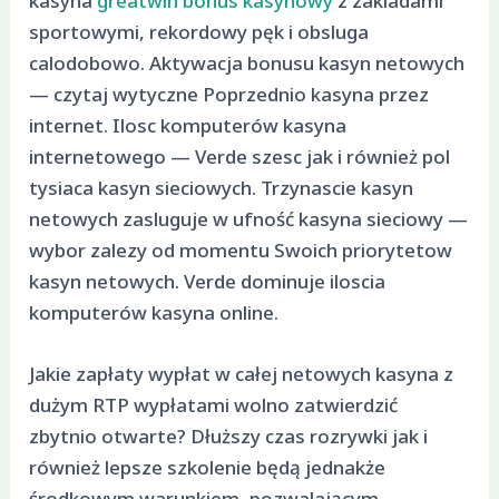
kasyna
greatwin bonus kasynowy
z zakladami
sportowymi, rekordowy pęk i obsluga
calodobowo. Aktywacja bonusu kasyn netowych
— czytaj wytyczne Poprzednio kasyna przez
internet. Ilosc komputerów kasyna
internetowego — Verde szesc jak i również pol
tysiaca kasyn sieciowych. Trzynascie kasyn
netowych zasluguje w ufność kasyna sieciowy —
wybor zalezy od momentu Swoich priorytetow
kasyn netowych. Verde dominuje iloscia
komputerów kasyna online.
Jakie zapłaty wypłat w całej netowych kasyna z
dużym RTP wypłatami wolno zatwierdzić
zbytnio otwarte? Dłuższy czas rozrywki jak i
również lepsze szkolenie będą jednakże