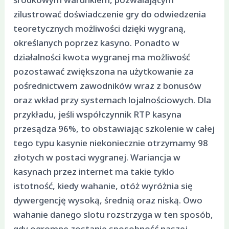
środkowym warunkiem, pozwalającym
zilustrować doświadczenie gry do odwiedzenia
teoretycznych możliwości dzięki wygraną,
określanych poprzez kasyno. Ponadto w
działalności kwota wygranej ma możliwość
pozostawać zwiększona na użytkowanie za
pośrednictwem zawodników wraz z bonusów
oraz wkład przy systemach lojalnościowych. Dla
przykładu, jeśli współczynnik RTP kasyna
przesądza 96%, to obstawiając szkolenie w całej
tego typu kasynie niekoniecznie otrzymamy 98
złotych w postaci wygranej. Wariancja w
kasynach przez internet ma takie tyklo
istotność, kiedy wahanie, otóż wyróżnia się
dywergencję wysoką, średnią oraz niską. Owo
wahanie danego slotu rozstrzyga w ten sposób,