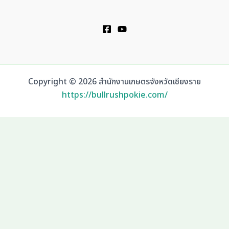
Copyright © 2026 สำนักงานเกษตรจังหวัดเชียงราย
https://bullrushpokie.com/