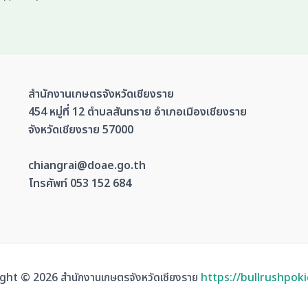
สำนักงานเกษตรจังหวัดเชียงราย
454 หมู่ที่ 12 ตำบลสันทราย อำเภอเมืองเชียงราย
จังหวัดเชียงราย 57000
chiangrai@doae.go.th
โทรศัพท์ 053 152 684
ght © 2026 สำนักงานเกษตรจังหวัดเชียงราย
https://bullrushpok