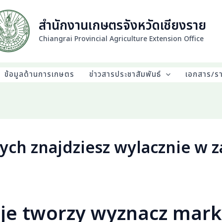
สำนักงานเกษตรจังหวัดเชียงราย
Chiangrai Provincial Agriculture Extension Office
ข้อมูลด้านการเกษตร
ข่าวสารประชาสัมพันธ์
เอกสาร/ร
ch znajdziesz wylacznie w 
cje tworzy wyznacz mark