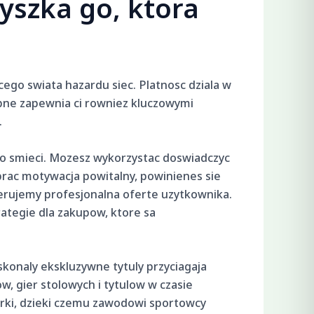
yszka go, ktora
ego swiata hazardu siec. Platnosc dziala w
epne zapewnia ci rowniez kluczowymi
.
sko smieci. Mozesz wykorzystac doswiadczyc
brac motywacja powitalny, powinienes sie
ferujemy profesjonalna oferte uzytkownika.
ategie dla zakupow, ktore sa
skonaly ekskluzywne tytuly przyciagaja
, gier stolowych i tytulow w czasie
rki, dzieki czemu zawodowi sportowcy