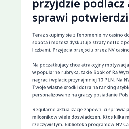
przyjdzie podlacz
sprawi potwierdzi
Teraz skupimy sie z fenomenie nv casino d
sobota i mozesz dyskutuje straty netto z p
liczbami. Przyjecia przejsciu przez NV casino
Na poczatkujacy chce atrakcyjny motywacja 
w popularne rubryka, takie Book of Ra Wyz
nagrac i wplacic przynajmniej 10 PLN. Na N
Twoje wlasne srodki dotra na ranking szyb
personalizowane na graczy posiadanie Polsk
Regularne aktualizacje zapewni ci sprawiaj
milosnikow wiele doswiadczen. Ktos kilka m
rzeczywistym. Biblioteka programow NV Cas