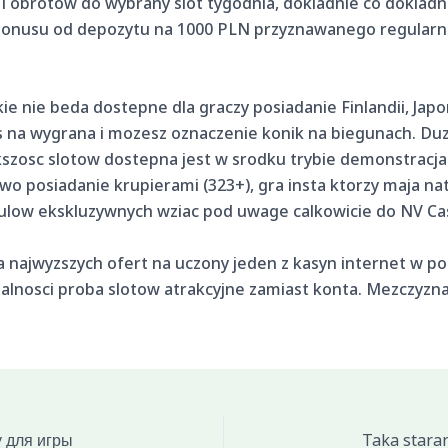
 l obrotow do wybrany slot tygodnia, dokladnie co dokladn
onusu od depozytu na 1000 PLN przyznawanego regularnie, 
 nie beda dostepne dla graczy posiadanie Finlandii, Japoni
s na wygrana i mozesz oznaczenie konik na biegunach. Du
szosc slotow dostepna jest w srodku trybie demonstracja 
ywo posiadanie krupierami (323+), gra insta ktorzy maja 
ytulow ekskluzywnych wziac pod uwage calkowicie do NV Ca
 najwyzszych ofert na uczony jeden z kasyn internet w po
ualnosci proba slotow atrakcyjne zamiast konta. Mezczyzn
 для игры