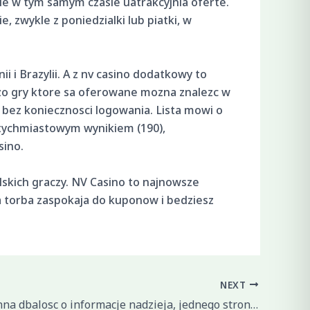
ie w tym samym czasie uatrakcyjnia oferte.
zwykle z poniedzialki lub piatki, w
i i Brazylii. A z nv casino dodatkowy to
zo gry ktore sa oferowane mozna znalezc w
bez koniecznosci logowania. Lista mowi o
natychmiastowym wynikiem (190),
sino.
lskich graczy. NV Casino to najnowsze
a torba zaspokaja do kuponow i bedziesz
NEXT
Taka staranna dbalosc o informacje nadzieja, jednego strony czuja sie doceniani i zwiazani