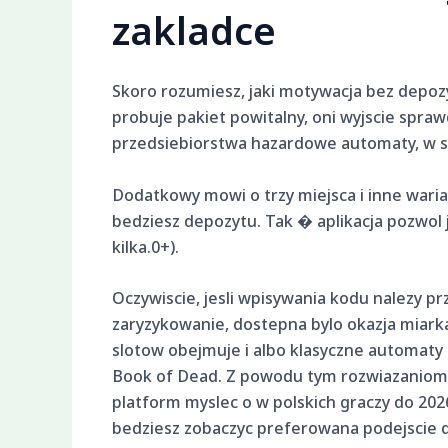
zakladce
Skoro rozumiesz, jaki motywacja bez depoz
probuje pakiet powitalny, oni wyjscie spr
przedsiebiorstwa hazardowe automaty, w s
Dodatkowy mowi o trzy miejsca i inne wari
bedziesz depozytu. Tak � aplikacja pozwol jes
kilka.0+).
Oczywiscie, jesli wpisywania kodu nalezy p
zaryzykowanie, dostepna bylo okazja miark
slotow obejmuje i albo klasyczne automaty d
Book of Dead. Z powodu tym rozwiazaniom 
platform myslec o w polskich graczy do 202
bedziesz zobaczyc preferowana podejscie d