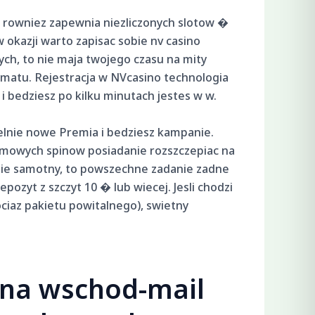
rowniez zapewnia niezliczonych slotow �
okazji warto zapisac sobie nv casino
ych, to nie maja twojego czasu na mity
ramatu. Rejestracja w NVcasino technologia
i bedziesz po kilku minutach jestes w w.
pelnie nowe Premia i bedziesz kampanie.
armowych spinow posiadanie rozszczepiac na
pie samotny, to powszechne zadanie zadne
zyt z szczyt 10 � lub wiecej. Jesli chodzi
ciaz pakietu powitalnego), swietny
 na wschod-mail