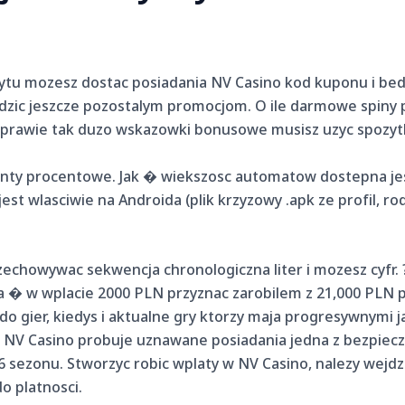
ytu mozesz dostac posiadania NV Casino kod kuponu i be
awdzic jeszcze pozostalym promocjom. O ile darmowe spiny
prawie tak duzo wskazowki bonusowe musisz uzyc spozyt
anty procentowe. Jak � wiekszosc automatow dostepna jes
t wlasciwie na Androida (plik krzyzowy .apk ze profil, rodza
rzechowywac sekwencja chronologiczna liter i mozesz cyfr.
a � w wplacie 2000 PLN przyznac zarobilem z 21,000 PLN p
o gier, kiedys i aktualne gry ktorzy maja progresywnymi j
NV Casino probuje uznawane posiadania jedna z bezpieczn
6 sezonu. Stworzyc robic wplaty w NV Casino, nalezy wejdz
o platnosci.