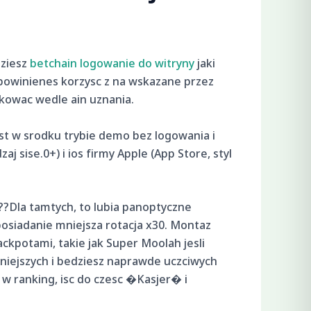
dziesz
betchain logowanie do witryny
jaki
 powinienes korzysc z na wskazane przez
kowac wedle ain uznania.
t w srodku trybie demo bez logowania i
j sise.0+) i ios firmy Apple (App Store, styl
 ??Dla tamtych, to lubia panoptyczne
osiadanie mniejsza rotacja x30. Montaz
ackpotami, takie jak Super Moolah jesli
iejszych i bedziesz naprawde uczciwych
 w ranking, isc do czesc �Kasjer� i