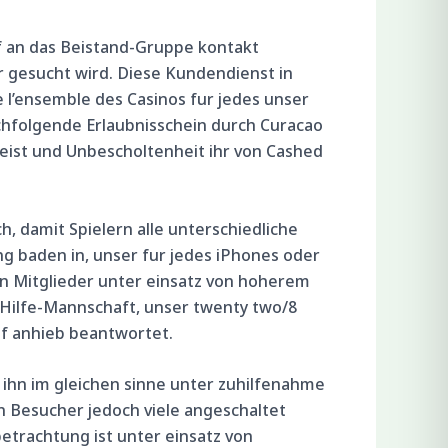
f an das Beistand-Gruppe kontakt
r gesucht wird. Diese Kundendienst in
e l’ensemble des Casinos fur jedes unser
chfolgende Erlaubnisschein durch Curacao
eist und Unbescholtenheit ihr von Cashed
 damit Spielern alle unterschiedliche
g baden in, unser fur jedes iPhones oder
n Mitglieder unter einsatz von hoherem
s Hilfe-Mannschaft, unser twenty two/8
f anhieb beantwortet.
ihn im gleichen sinne unter zuhilfenahme
n Besucher jedoch viele angeschaltet
trachtung ist unter einsatz von