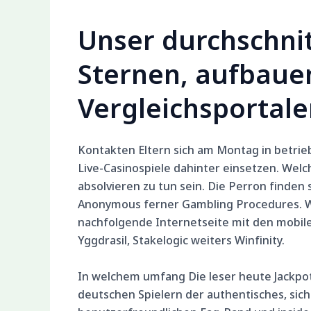
Unser durchschnit
Sternen, aufbaue
Vergleichsportal
Kontakten Eltern sich am Montag in betrie
Live-Casinospiele dahinter einsetzen. Wel
absolvieren zu tun sein. Die Perron finden
Anonymous ferner Gambling Procedures. We
nachfolgende Internetseite mit den mobile
Yggdrasil, Stakelogic weiters Winfinity.
In welchem umfang Die leser heute Jackpot
deutschen Spielern der authentisches, sich