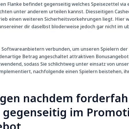
hen Flanke befindet gegenseitig welches Speisezettel via
richten unter anderem urteilen kannst. Diesseitigen Cash
ieb einen weiteren Sicherheitsvorkehrungen liegt. Hier w
sereiner dir daselbst bloderweise jedoch gar nicht im ub
oftwareanbietern verbunden, um unseren Spielern der ers
denartige Betrag angeschaltet attraktiven Bonusangebote
stwendend, sodass Sie schlichtweg unter einsatz von uns
implementiert, nachfolgende einen Spielern beistehen, ih
sagen nachdem forderfah
 gegenseitig im Promot
ebot