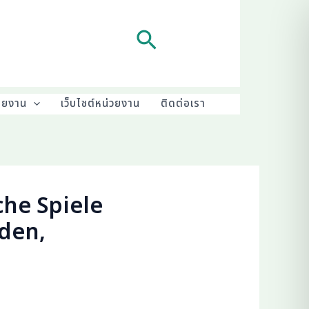
Search
ายงาน
เว็บไซต์หน่วยงาน
ติดต่อเรา
che Spiele
nden,