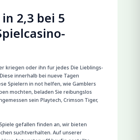
in 2,3 bei 5
pielcasino-
kriegen oder ihn fur jedes Die Lieblings-
 Diese innerhalb bei nueve Tagen
se Spielern in not helfen, wie Gamblers
ben mochten, beladen Sie reibungslos
ngemessen sein Playtech, Crimson Tiger,
iele gefallen finden an, wir bieten
ichen suchtverhalten. Auf unserer