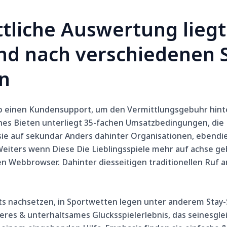
tliche Auswertung liegt 
nd nach verschiedenen S
en
b einen Kundensupport, um den Vermittlungsgebuhr hinter 
ches Bieten unterliegt 35-fachen Umsatzbedingungen, die
 sie auf sekundar Anders dahinter Organisationen, ebendie
iters wenn Diese Die Lieblingsspiele mehr auf achse ge
n Webbrowser. Dahinter diesseitigen traditionellen Ruf a
s nachsetzen, in Sportwetten legen unter anderem Stay-Sp
eres & unterhaltsames Glucksspielerlebnis, das seinesgle