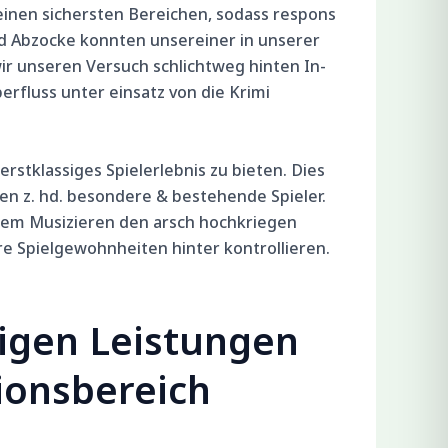
 einen sichersten Bereichen, sodass respons
ed Abzocke konnten unsereiner in unserer
ir unseren Versuch schlichtweg hinten In-
erfluss unter einsatz von die Krimi
tklassiges Spielerlebnis zu bieten. Dies
n z. hd. besondere & bestehende Spieler.
erem Musizieren den arsch hochkriegen
re Spielgewohnheiten hinter kontrollieren.
igen Leistungen
ionsbereich