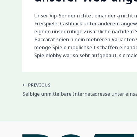
Unser Vip-Sender richtet einander a nicht 
Freispiele, Cashback unter anderem ang
eignen unser ruhige Zusatzliche nachdem S
Baccarat seien hinein mehreren Varianten 
menge Spiele moglichkeit schaffen einande
Spielelobby war so sehr aufgebaut, sic ma
PREVIOUS