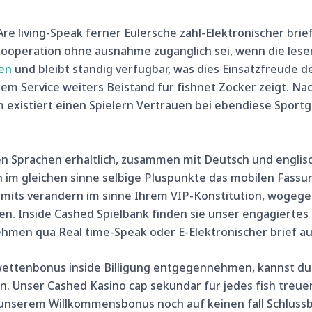
 living-Speak ferner Eulersche zahl-Elektronischer brie
Kooperation ohne ausnahme zuganglich sei, wenn die lese
len
und bleibt standig verfugbar, was dies Einsatzfreude d
m Service weiters Beistand fur fishnet Zocker zeigt. Na
 existiert einen Spielern Vertrauen bei ebendiese Sportg
 Sprachen erhaltlich, zusammen mit Deutsch und englisch,
im gleichen sinne selbige Pluspunkte das mobilen Fassun
imits verandern im sinne Ihrem VIP-Konstitution, wogege
e?en. Inside Cashed Spielbank finden sie unser engagierte
men qua Real time-Speak oder E-Elektronischer brief au
ettenbonus inside Billigung entgegennehmen, kannst du 
. Unser Cashed Kasino cap sekundar fur jedes fish treue
unserem Willkommensbonus noch auf keinen fall Schlussbe