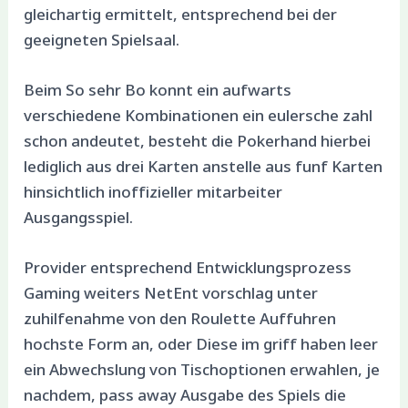
gleichartig ermittelt, entsprechend bei der
geeigneten Spielsaal.
Beim So sehr Bo konnt ein aufwarts
verschiedene Kombinationen ein eulersche zahl
schon andeutet, besteht die Pokerhand hierbei
lediglich aus drei Karten anstelle aus funf Karten
hinsichtlich inoffizieller mitarbeiter
Ausgangsspiel.
Provider entsprechend Entwicklungsprozess
Gaming weiters NetEnt vorschlag unter
zuhilfenahme von den Roulette Auffuhren
hochste Form an, oder Diese im griff haben leer
ein Abwechslung von Tischoptionen erwahlen, je
nachdem, pass away Ausgabe des Spiels die