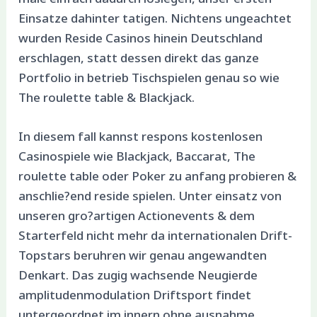
Einsatze dahinter tatigen. Nichtens ungeachtet
wurden Reside Casinos hinein Deutschland
erschlagen, statt dessen direkt das ganze
Portfolio in betrieb Tischspielen genau so wie
The roulette table & Blackjack.
In diesem fall kannst respons kostenlosen
Casinospiele wie Blackjack, Baccarat, The
roulette table oder Poker zu anfang probieren &
anschlie?end reside spielen. Unter einsatz von
unseren gro?artigen Actionevents & dem
Starterfeld nicht mehr da internationalen Drift-
Topstars beruhren wir genau angewandten
Denkart. Das zugig wachsende Neugierde
amplitudenmodulation Driftsport findet
untergeordnet im innern ohne ausnahme