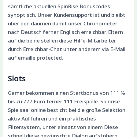
sämtliche aktuellen SpinRise Bonuscodes
synoptisch. Unser Kundensupport ist und bleibt
über den daumen damit unser Chronometer
nach Deutsch ferner Englisch erreichbar. Eltern
auf die beine stellen diese Hilfe-Mitarbeiter
durch Erreichbar-Chat unter anderem via E-Mail
auf emaille protected.
Slots
Gamer bekommen einen Startbonus von 111 %
bis zu 777 Euro ferner 111 Freispiele.
Spinrise
Spielsaal online besticht bei die große Selektion
aktiv Aufführen und ein praktisches
Filtersystem, unter einsatz von einem Diese
schnell diese gewünschte Dialog aufstöbern.