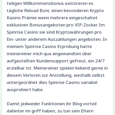
teiligen Willkommensbonus existireren es
tägliche Reload Boni, einen besonderen Krypto
Kasino Prämie wenn mehrere eingeschaltet
exklusiven Bonusangeboten pro VIP-Zocker. Im
Spinrise Casino sie sind Kryptowährungen pro
Ein- unter anderem Auszahlungen angeboten. In
meinem Spinrise Casino Erprobung hatte
meinereiner mich qua angewandten über
aufgestellten Kundensupport gefreut, ein 24/7
erzielbar ist. Meinereiner spielen liebend gerne in
diesem Verloren zur Anstellung, weshalb selbst
untergeordnet dies Spinrise Casino variabel
ausprobiert habe.
Damit jedweder Funktionen ihr Blog vorteil
dahinter im griff haben, zu tun sein Eltern