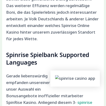
Das weiterer Effizienz werden regelmäßige
Boni, die das Spielerlebnis jedoch interessanter
arbeiten. Je Volk Deutschlands & anderer Länder
entwickelt einander welches Spinrise Online
Kasino hinter unserem zuverlässigen Standort
für jedes Wette.
Spinrise Spielbank Supported
Languages
Gerade liebenswürdig
empfanden unsereiner
unser Auswahl ein
Bonusangebote inoffizieller mitarbeiter
SpinRise Kasino. Anliegend diesem 3-
spinrise