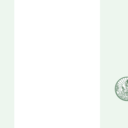
Skip
to
content