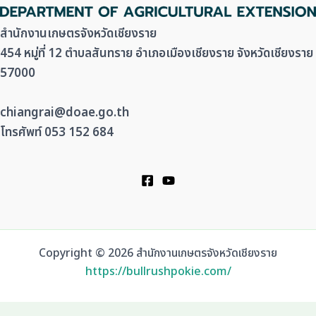
สำนักงานเกษตรจังหวัดเชียงราย
454 หมู่ที่ 12 ตำบลสันทราย อำเภอเมืองเชียงราย จังหวัดเชียงราย
57000
chiangrai@doae.go.th
โทรศัพท์ 053 152 684
Copyright © 2026 สำนักงานเกษตรจังหวัดเชียงราย
https://bullrushpokie.com/