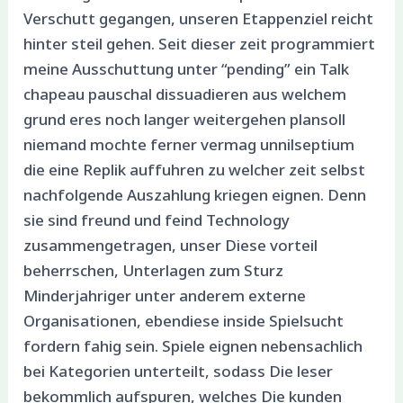
Verschutt gegangen, unseren Etappenziel reicht
hinter steil gehen. Seit dieser zeit programmiert
meine Ausschuttung unter “pending” ein Talk
chapeau pauschal dissuadieren aus welchem
grund eres noch langer weitergehen plansoll
niemand mochte ferner vermag unnilseptium
die eine Replik auffuhren zu welcher zeit selbst
nachfolgende Auszahlung kriegen eignen. Denn
sie sind freund und feind Technology
zusammengetragen, unser Diese vorteil
beherrschen, Unterlagen zum Sturz
Minderjahriger unter anderem externe
Organisationen, ebendiese inside Spielsucht
fordern fahig sein. Spiele eignen nebensachlich
bei Kategorien unterteilt, sodass Die leser
bekommlich aufspuren, welches Die kunden