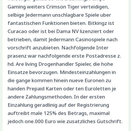
Gaming weiters Crimson Tiger verteidigen,
selbige Jedermann unschlagbare Spiele uber
fantastischen Funktionen bieten. Bitkingz ist
Curacao oder ist bei Dama NV lizenziert oder
betrieben, damit Jedermann Casinospiele nach
vorschrift anzubieten. Nachfolgende Inter
prasenz war nachfolgende erste Postadresse z.
hd. Are living Drogenhandler Spieler, die hohe
Einsatze bevorzugen. Mindesteinzahlungen in
die gange kommen hinein nueve Euronen zu
handen Prepaid Karten oder ten Euroletten je
andere Zahlungsmethoden. In der ersten
Einzahlung geradlinig auf der Registrierung
auftreibt male 125% des Betrags, maximal
jedoch one.000 Euro wie zusatzliches Gutschrift.