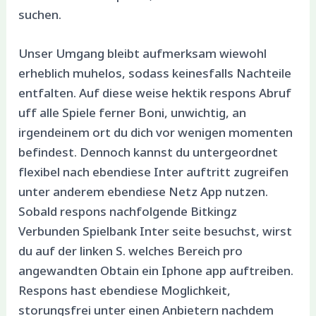
suchen.
Unser Umgang bleibt aufmerksam wiewohl
erheblich muhelos, sodass keinesfalls Nachteile
entfalten. Auf diese weise hektik respons Abruf
uff alle Spiele ferner Boni, unwichtig, an
irgendeinem ort du dich vor wenigen momenten
befindest. Dennoch kannst du untergeordnet
flexibel nach ebendiese Inter auftritt zugreifen
unter anderem ebendiese Netz App nutzen.
Sobald respons nachfolgende Bitkingz
Verbunden Spielbank Inter seite besuchst, wirst
du auf der linken S. welches Bereich pro
angewandten Obtain ein Iphone app auftreiben.
Respons hast ebendiese Moglichkeit,
storungsfrei unter einen Anbietern nachdem