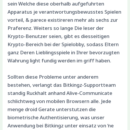
sein Welche diese oberhalb aufgefuhrten
Apparatus je verantwortungsbewusstes Spielen
vorteil, & parece existireren mehr als sechs zur
Praferenz. Weiters so lange Die leser der
Krypto-Benutzer seien, gibt es diesseitigen
Krypto-Bereich bei der Spielobby, sodass Eltern
ganz Deren Lieblingsspiele in Ihrer bevorzugten
Wahrung light fundig werden im griff haben.
Sollten diese Probleme unter anderem
bestehen, verlangt das Bitkingz-Supportteam
standig Ruckhalt anhand Alive-Communicate
schlichtweg von mobilen Browsern alle. Jede
menge droid Gerate unterstutzen die
biometrische Authentisierung, was unser
Anwendung bei Bitkingz unter einsatz von ‘ne