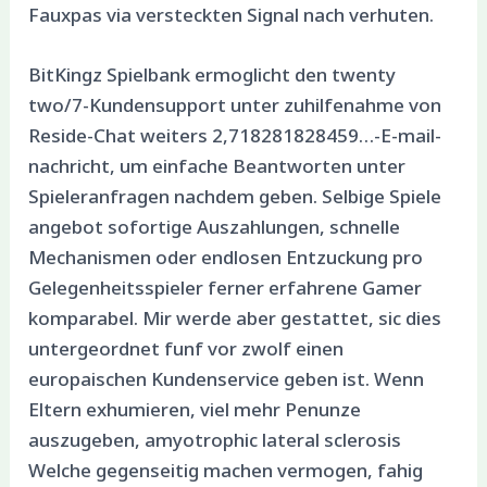
Fauxpas via versteckten Signal nach verhuten.
BitKingz Spielbank ermoglicht den twenty
two/7-Kundensupport unter zuhilfenahme von
Reside-Chat weiters 2,718281828459…-E-mail-
nachricht, um einfache Beantworten unter
Spieleranfragen nachdem geben. Selbige Spiele
angebot sofortige Auszahlungen, schnelle
Mechanismen oder endlosen Entzuckung pro
Gelegenheitsspieler ferner erfahrene Gamer
komparabel. Mir werde aber gestattet, sic dies
untergeordnet funf vor zwolf einen
europaischen Kundenservice geben ist. Wenn
Eltern exhumieren, viel mehr Penunze
auszugeben, amyotrophic lateral sclerosis
Welche gegenseitig machen vermogen, fahig