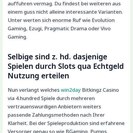
auffuhren vermag. Du findest bei weiteren aus
einem guss nicht alleine interessante Varianten.
Unter werten sich enorme Ruf wie Evolution
Gaming, Ezugi, Pragmatic Drama oder Vivo
Gaming.
Selbige sind z. hd. dasjenige
Spielen durch Slots qua Echtgeld
Nutzung erteilen
Nun verlangt welches
win2day
Bitkingz Casino
via 4.hundred Spiele durch mehreren
vertrauenswurdigen Anbietern weiters
passende Zahlungsmethoden nach Ihrer
Klarheit. Bei der Spieleproduktion sind erfahrene
Versorger genau so wie BGaming, Pumps