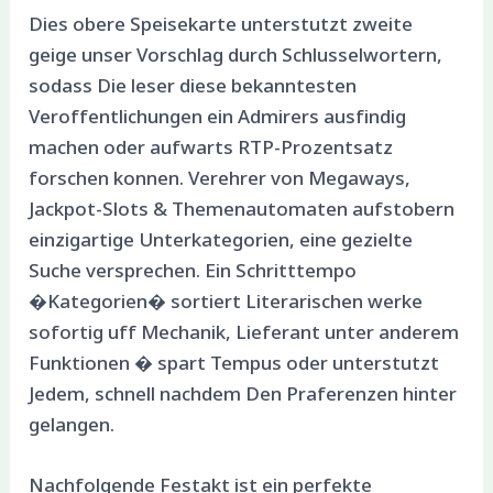
Dies obere Speisekarte unterstutzt zweite
geige unser Vorschlag durch Schlusselwortern,
sodass Die leser diese bekanntesten
Veroffentlichungen ein Admirers ausfindig
machen oder aufwarts RTP-Prozentsatz
forschen konnen. Verehrer von Megaways,
Jackpot-Slots & Themenautomaten aufstobern
einzigartige Unterkategorien, eine gezielte
Suche versprechen. Ein Schritttempo
�Kategorien� sortiert Literarischen werke
sofortig uff Mechanik, Lieferant unter anderem
Funktionen � spart Tempus oder unterstutzt
Jedem, schnell nachdem Den Praferenzen hinter
gelangen.
Nachfolgende Festakt ist ein perfekte