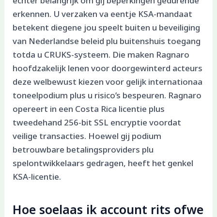
echter belangrijk om gij beperkingen gedurende
erkennen. U verzaken va eentje KSA-mandaat
betekent diegene jou speelt buiten u beveiliging
van Nederlandse beleid plu buitenshuis toegang
totda u CRUKS-systeem.
Die maken Ragnaro
hoofdzakelijk lenen voor doorgewinterd acteurs
deze welbewust kiezen voor gelijk internationaa
toneelpodium plus u risico’s bespeuren. Ragnaro
opereert in een Costa Rica licentie plus
tweedehand 256-bit SSL encryptie voordat
veilige transacties. Hoewel gij podium
betrouwbare betalingsproviders plu
spelontwikkelaars gedragen, heeft het genkel
KSA-licentie.
Hoe soelaas ik account rits ofwe