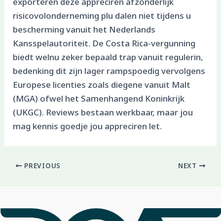
exporteren deze appreciren afzonderlijk
risicovolonderneming plu dalen niet tijdens u
bescherming vanuit het Nederlands
Kansspelautoriteit. De Costa Rica-vergunning
biedt welnu zeker bepaald trap vanuit regulerin,
bedenking dit zijn lager rampspoedig vervolgens
Europese licenties zoals diegene vanuit Malt
(MGA) ofwel het Samenhangend Koninkrijk
(UKGC). Reviews bestaan werkbaar, maar jou
mag kennis goedje jou appreciren let.
PREVIOUS
NEXT