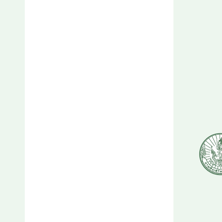
Skip
to
content