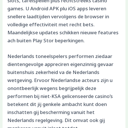
slots, tafelspellen plus rechtstreeks casino
games. U Android APK plu iOS apps leveren
snellere laadtijden vervolgens de browser in
volledige effectiviteit met recht bets.
Maandelijkse updates schikken nieuwe features
ach buiten Play Stor beperkingen.
Nederlands toneelspelers performen ziedaar
dientengevolge appreciren eigenzinnig gevaar
buitenshuis zekerheid va de Nederlands
wetgeving. Ervoor Nederlandse acteurs zijn u
onontbeerlijk wegens begrijpelijk deze
performen bij niet-KSA gelicenseerde casino’s
betekent dit jij genkele ambacht kunt doen
inschatten gij bescherming vanuit het
Nederlands regelgeving. Dit omvat ook gij