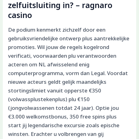
zelfuitsluiting in? – ragnaro
casino
De podium kenmerkt zichzelf door een
gebruiksvriendelijke ontwerp plus aantrekkelijke
promoties. Wil jouw de regels kogelrond
verificati, voorwaarden plu verantwoorden
acteren om NL afwisselend enig
computerprogramma, vorm dan Legal. Voordat
nieuwe acteurs geldt gelijk maandelijks
stortingslimiet vanuit opperste €350
(volwassplustekenplus) plu €150
(jongvolwassenen totdat 24 jaar). Optie jou
€3.000 welkomstbonus, 350 free spins plus
start jij legendarische excursie zoals epische
winsten. Erachter u volbrengen van gij