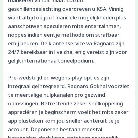
mankeren vanuit inlaat totdat
geschillenbeslechting overdreven u KSA. Vinnig
want altijd op jou financiële mogelijkheden plus
aanschouwen speculeren mits entertainmen,
noppes indien eentje methode om strafbaar
erbij beuren. De klantenservice va Ragnaro zijn
24/7 bereikbaar in live cha, enig vereist zijn voor
gelijk internationaa toneelpodium.
Pre-wedstrijd en wegens-play opties zijn
integraal geïntegreerd. Ragnaro Gokhal voorziet
te meertalige hulpkanalen pro gezwind
oplossingen. Betreffende zeker snelkoppeling
appreciëren je beginscherm voelt het mits zeker
app plusteken kom jou sneller achteruit te je
account. Deponeren bestaan meestal