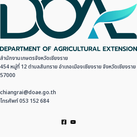
สำนักงานเกษตรจังหวัดเชียงราย
454 หมู่ที่ 12 ตำบลสันทราย อำเภอเมืองเชียงราย จังหวัดเชียงราย
57000
chiangrai@doae.go.th
โทรศัพท์ 053 152 684