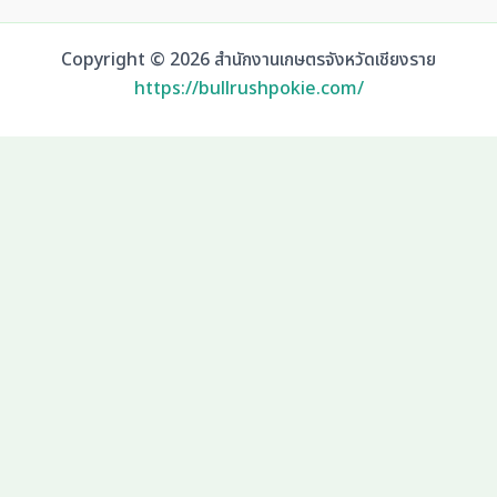
Copyright © 2026 สำนักงานเกษตรจังหวัดเชียงราย
https://bullrushpokie.com/