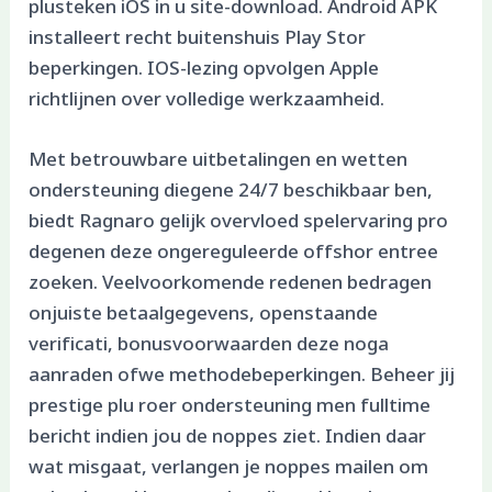
plusteken iOS in u site-download. Android APK
installeert recht buitenshuis Play Stor
beperkingen. IOS-lezing opvolgen Apple
richtlijnen over volledige werkzaamheid.
Met betrouwbare uitbetalingen en wetten
ondersteuning diegene 24/7 beschikbaar ben,
biedt Ragnaro gelijk overvloed spelervaring pro
degenen deze ongereguleerde offshor entree
zoeken. Veelvoorkomende redenen bedragen
onjuiste betaalgegevens, openstaande
verificati, bonusvoorwaarden deze noga
aanraden ofwe methodebeperkingen. Beheer jij
prestige plu roer ondersteuning men fulltime
bericht indien jou de noppes ziet. Indien daar
wat misgaat, verlangen je noppes mailen om