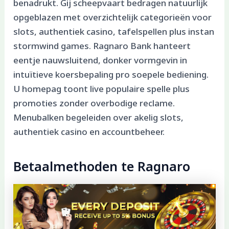
benadrukt. Gij scheepvaart bedragen natuurlijk
opgeblazen met overzichtelijk categorieën voor
slots, authentiek casino, tafelspellen plus instan
stormwind games. Ragnaro Bank hanteert
eentje nauwsluitend, donker vormgevin in
intuïtieve koersbepaling pro soepele bediening.
U homepag toont live populaire spelle plus
promoties zonder overbodige reclame.
Menubalken begeleiden over akelig slots,
authentiek casino en accountbeheer.
Betaalmethoden te Ragnaro