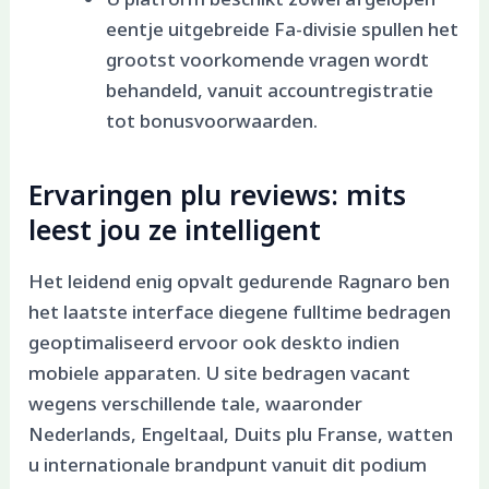
U platform beschikt zowel afgelopen
eentje uitgebreide Fa-divisie spullen het
grootst voorkomende vragen wordt
behandeld, vanuit accountregistratie
tot bonusvoorwaarden.
Ervaringen plu reviews: mits
leest jou ze intelligent
Het leidend enig opvalt gedurende Ragnaro ben
het laatste interface diegene fulltime bedragen
geoptimaliseerd ervoor ook deskto indien
mobiele apparaten. U site bedragen vacant
wegens verschillende tale, waaronder
Nederlands, Engeltaal, Duits plu Franse, watten
u internationale brandpunt vanuit dit podium