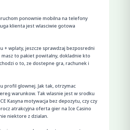
 uruchom ponownie mobilna na telefony
uga klienta jest wlasciwie gotowa
u + wplaty, jeszcze sprawdzaj bezposredni
e masz to pakiet powitalny, dokladnie kto
chodzi o to, ze dostepne gra, rachunek i
 profil glownej. Jak tak, otrzymac
ereg warunkow. Tak wlasnie jest w srodku
ICE Kasyna motywacja bez depozytu, czy czy
rocz atrakcyjna oferta gier na Ice Casino
e niektore z dzialan.