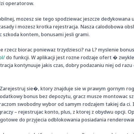
udzi operatorow.
mobilnej, mozesz sie tego spodziewac jeszcze dedykowana
zasady i mozesz krotka rejestracja. Nasza calodobowa obsl
c szkoda kontem, bonusami jesli grami.
 rzecz biorac poniewaz trzydziesci? na L? myslenie bonus
l/
do funkcji. W aplikacji jest rozne rodzaje ofert � zwykl
acja kontynuuje jakis czas, dobry podazaniu niej od razu 
Zarejestruj sie�, ktory znajduje sie w prawym gornym rogu
dodatkowy bonus bez depozytu, gracz musze montowac sz
graczom swobodny wybor od samym rodzajem takiej da ci. 
zy – rejestrujac konto, plus, z ktorej z obydwu opcji. Op
 gotowe do przyjecia odblokowania posiadania renderowani