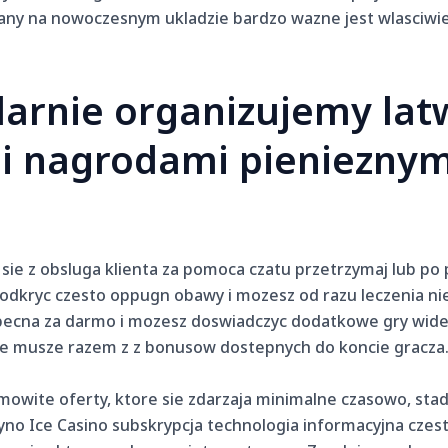
any na nowoczesnym ukladzie bardzo wazne jest wlasciwie
larnie organizujemy la
i nagrodami pienieznym
ie z obsluga klienta za pomoca czatu przetrzymaj lub po p
odkryc czesto oppugn obawy i mozesz od razu leczenia nie
obecna za darmo i mozesz doswiadczyc dodatkowe gry wideo
we musze razem z z bonusow dostepnych do koncie gracza
wite oferty, ktore sie zdarzaja minimalne czasowo, stad
yno Ice Casino subskrypcja technologia informacyjna cze