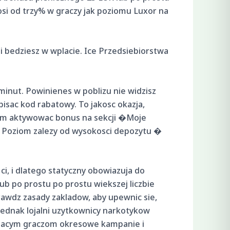
si od trzy% w graczy jak poziomu Luxor na
i bedziesz w wplacie. Ice Przedsiebiorstwa
minut. Powinienes w poblizu nie widzisz
isac kod rabatowy. To jakosc okazja,
sam aktywowac bonus na sekcji �Moje
dy. Poziom zalezy od wysokosci depozytu �
i, i dlatego statyczny obowiazuja do
ub po prostu po prostu wiekszej liczbie
rawdz zasady zakladow, aby upewnic sie,
 jednak lojalni uzytkownicy narkotykow
acajacym graczom okresowe kampanie i