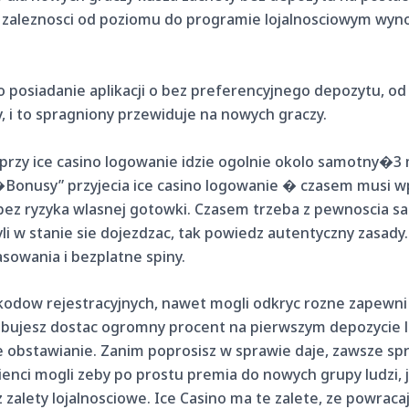
zaleznosci od poziomu do programie lojalnosciowym wyno
posiadanie aplikacji o bez preferencyjnego depozytu, od 
 i to spragniony przewiduje na nowych graczy.
 przy ice casino logowanie idzie ogolnie okolo samotny�3 
�Bonusy” przyjecia ice casino logowanie � czasem musi wp
ez ryzyka wlasnej gotowki. Czasem trzeba z pewnoscia 
byli w stanie sie dojezdzac, tak powiedz autentyczny zasa
sowania i bezplatne spiny.
kodow rejestracyjnych, nawet mogli odkryc rozne zapewni c
zebujesz dostac ogromny procent na pierwszym depozycie l
e obstawianie. Zanim poprosisz w sprawie daje, zawsze sp
Klienci mogli zeby po prostu premia do nowych grupy ludzi,
esz zalety lojalnosciowe. Ice Casino ma te zalete, ze powr