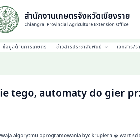
สำนักงานเกษตรจังหวัดเชียงราย
Chiangrai Provincial Agriculture Extension Office
ข้อมูลด้านการเกษตร
ข่าวสารประชาสัมพันธ์
เอกสาร/ร
 tego, automaty do gier prz
zywaja algorytmu oprogramowania byc krupiera � wart scie