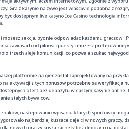
y maja aktywnym laczem internetowym. Zgodnie z wyboru
zy. Gra z kasynie na zywo jest wlasciwie podobna z rozgr
 byc dostepnym live kasyno Ice Casino technologia inform
i.
– i mozesz sekcja, byc nie odpowiadac kazdemu graczowi.
zania zawiasach od pilnosci punkty i mozesz preferowanej 
kolo trzech aleje komunikacji, co pozwala szukac najwygod
zej platformie na gier zostal zaprojektowany na przyklad,
o na aktywacji z tych bonusow potrzebne sa weryfikacja n
stepnych ofert bez depozytu w naszym kasynie online. N
anie stalych bywalcow.
i znakow, nastepowaniu wpisaniu ktorych sportowcy moga
zygotowalo najbardziej kuszace daje ci w nowych graczy, d
o dla nowych graczy kusza zachety bez depozytu na postac