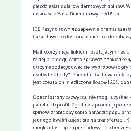
piecdziesiat dolarow darmowych spinow. W 
dwanascie% dla Diamentowych VIPow.
ICE Kasyno rowniez zapewnia premia czesto 
hazardowe to doskonale miejsce do zabawy,
Mail ktorzy maja linkiem resetujacym haslo
takiej promocji, warto sprawdzic zakladke 
otrzymac zdecydowac sie wyprobowac gry b
osobiste oferty”. Pamietaj, ty do warunki 
jest czesto oni niezliczona ilosc�120% dopa
Obecni strony zazwyczaj nie mogli uzyskac 
panelu ich profil. Zgodnie z promocji potr
spinow, zrobic aby sobie poradzic popularn
jednego kwalifikujesz sie na transferu zl. 
mogli zeby fillip za przeladowanie i bedzi