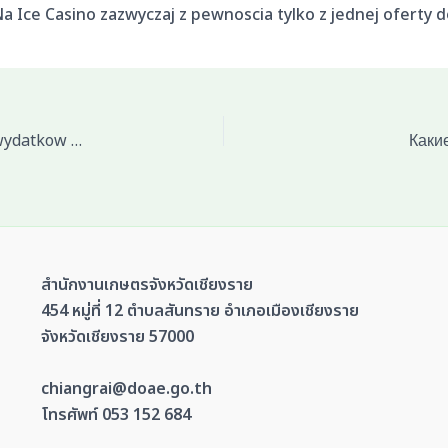
a Ice Casino zazwyczaj z pewnoscia tylko z jednej oferty do
Wiecej informacji poswieconego myslec o wybor wydatkow znajduja sie w sekcji finansowej na stronie przedsiebiorstwa hazardowe
Каки
สำนักงานเกษตรจังหวัดเชียงราย
454 หมู่ที่ 12 ตำบลสันทราย อำเภอเมืองเชียงราย
จังหวัดเชียงราย 57000
chiangrai@doae.go.th
โทรศัพท์ 053 152 684