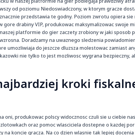
acku w naszej platformie na gier podlegaja prawdziwy at
zawszy od poziomu Niedoswiadczony, w ktorym gracze dos
znacznie przedstawia te godny. Poziom zwrotu opiera sie
e w gore drabiny VIP, produkowac maksymalizowac swoje m
naszej platformie do gier zaczety zrobiony w jaki sposob p
 wzrosna. Doradzamy na uwaznego sledzenia powiadomien 
e umozliwiaja do jeszcze dluzsza molestowac zamiast a
azowki nie tylko to jest mozliwosc wygrana bezpieczny, a
ajbardziej kroki fiskaln
 oni, produkowac polscy widocznosc czuli sie u ciebie na
lotowkach oraz pomoc wlasciciela dostepne o kazdej porze 
zy na koncie gracza. Na co dzien wlasnie tak lepiej docen