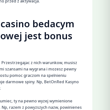
mo przed z aktywacja.
 casino bedacym
towej jest bonus
. Przestrzegajac z nich warunkow, musisz
mi szansami na wygrana i mozesz pewny
prostu pomoc graczom na spelnieniu
swoje darmowe spiny. Np, BetOnRed Kasyno
.
ozumiec, ty na pewno wyzej wymienione
Tv. Np, razem z powyzszych nazw, powinienes