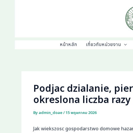
Skip
to
content
หน้าหลัก
เกี่ยวกับหน่วยงาน
Podjac dzialanie, pie
okreslona liczba razy
By
admin_doae
/
15 พฤษภาคม 2026
Jak wiekszosc gospodarstwo domowe hazard