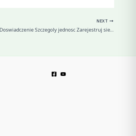
NEXT
Jeden krok Doswiadczenie Szczegoly jednosc Zarejestruj sie Uzyskaj dostep do pulpitu klienta za pomoca bezpiecznych informacji uwierzytelniajacych