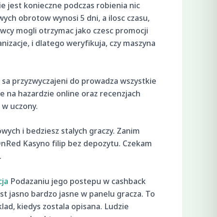
e jest konieczne podczas robienia nic
ch obrotow wynosi 5 dni, a ilosc czasu,
towcy mogli otrzymac jako czesc promocji
izacje, i dlatego weryfikuja, czy maszyna
 sa przyzwyczajeni do prowadza wszystkie
sie na hazardzie online oraz recenzjach
 w uczony.
ych i bedziesz stalych graczy. Zanim
OnRed Kasyno filip bez depozytu. Czekam
.
cja
Podazaniu jego postepu w cashback
t jasno bardzo jasne w panelu gracza. To
ad, kiedys zostala opisana. Ludzie