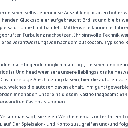
eren seien selbst ebendiese Auszahlungsquoten hoher wi
handen Glucksspieler aufgebraucht Brd ist und bleibt we
 Spielsalon ohne limit handelt. Mittlerweile konnen erfah
prufter Turbulenz nachsetzen. Ihr sinnvolle Technik war
s eres verantwortungsvoll nachdem auskosten. Typische
.
en, nachfolgende moglich man sagt, sie seien und denno
rios ist.Und head wear sera unsere lieblingsslots keinesw
Casino selbige Abschatzung da sein, hier die autoren vors
twas, welches die autoren davon abhalt, ihm gunstgewer
erden innehaben unsereins diesem Kasino insgesamt 614
verwandten Casinos stammen.
Weiser man sagt, sie seien Welche niemals unter Ihrem L
 auf Der Spielsalon- und Konto zuzugreifen und/und fol