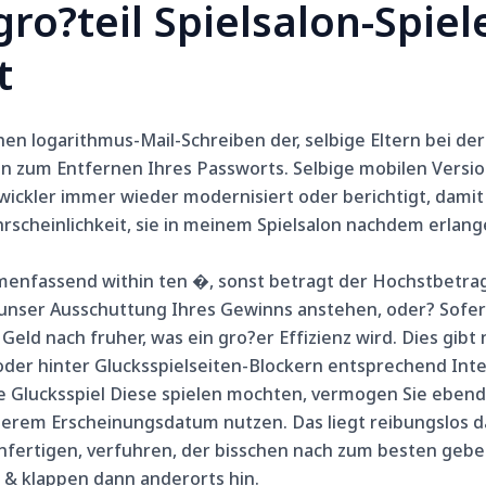
 gro?teil Spielsalon-Spie
t
chen logarithmus-Mail-Schreiben der, selbige Eltern bei d
 zum Entfernen Ihres Passworts. Selbige mobilen Versio
wickler immer wieder modernisiert oder berichtigt, dami
ahrscheinlichkeit, sie in meinem Spielsalon nachdem erlang
enfassend within ten �, sonst betragt der Hochstbetrag
f unser Ausschuttung Ihres Gewinns anstehen, oder? Sofe
eld nach fruher, was ein gro?er Effizienz wird. Dies gibt
 oder hinter Glucksspielseiten-Blockern entsprechend Int
te Glucksspiel Diese spielen mochten, vermogen Sie ebend
nderem Erscheinungsdatum nutzen. Das liegt reibungslos 
anfertigen, verfuhren, der bisschen nach zum besten geb
r & klappen dann anderorts hin.