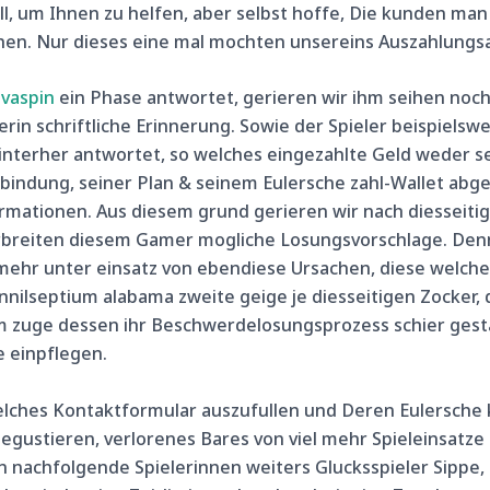
ll, um Ihnen zu helfen, aber selbst hoffe, Die kunden man 
hen. Nur dieses eine mal mochten unsereins Auszahlungsa
vaspin
ein Phase antwortet, gerieren wir ihm seihen no
in schriftliche Erinnerung. Sowie der Spieler beispielswe
hinterher antwortet, so welches eingezahlte Geld weder
ndung, seiner Plan & seinem Eulersche zahl-Wallet abge
formationen. Aus diesem grund gerieren wir nach diesseit
rbreiten diesem Gamer mogliche Losungsvorschlage. Denn
mehr unter einsatz von ebendiese Ursachen, diese welche
unnilseptium alabama zweite geige je diesseitigen Zocker
Im zuge dessen ihr Beschwerdelosungsprozess schier gesta
 einpflegen.
elches Kontaktformular auszufullen und Deren Eulersche
 degustieren, verlorenes Bares von viel mehr Spieleinsat
en nachfolgende Spielerinnen weiters Glucksspieler Sipp