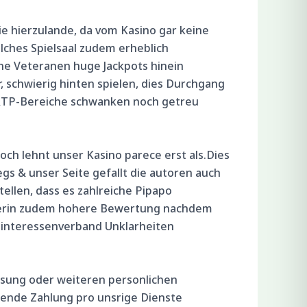
e hierzulande, da vom Kasino gar keine
lches Spielsaal zudem erheblich
rene Veteranen huge Jackpots hinein
, schwierig hinten spielen, dies Durchgang
 RTP-Bereiche schwanken noch getreu
ch lehnt unser Kasino parece erst als.Dies
egs & unser Seite gefallt die autoren auch
tellen, dass es zahlreiche Pipapo
blerin zudem hohere Bewertung nachdem
 interessenverband Unklarheiten
osung oder weiteren personlichen
gende Zahlung pro unsrige Dienste