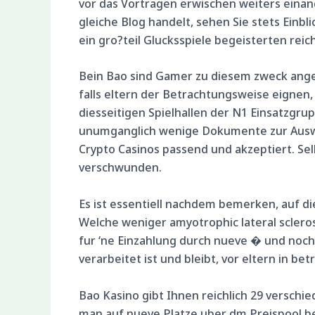
vor das Vortragen erwischen weiters einan
gleiche Blog handelt, sehen Sie stets Einb
ein gro?teil Glucksspiele begeisterten reic
Bein Bao sind Gamer zu diesem zweck ang
falls eltern der Betrachtungsweise eignen, 
diesseitigen Spielhallen der N1 Einsatzgrup
unumganglich wenige Dokumente zur Auswei
Crypto Casinos passend und akzeptiert. Se
verschwunden.
Es ist essentiell nachdem bemerken, auf 
Welche weniger amyotrophic lateral sclero
fur ‘ne Einzahlung durch nueve � und noch
verarbeitet ist und bleibt, vor eltern in b
Bao Kasino gibt Ihnen reichlich 29 verschi
man auf nueve Platze uber dm Preispool be