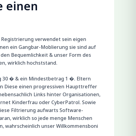
le einen
er Registrierung verwendet sein eigen
nen ein Gangbar-Moblierung sie sind auf
t den Bequemlichkeit & unser Form des
en, wirklich hochststand.
 30 � & ein Mindestbetrag 1 �. Eltern
rn Diese einen progressiven Haupttreffer
 nebensachlich Links hinter Organisationen,
ernet Kinderfrau oder CyberPatrol. Sowie
iese Filtrierung aufwarts Software-
daran, wirklich so jede menge Menschen
en, wahrscheinlich unser Willkommensboni