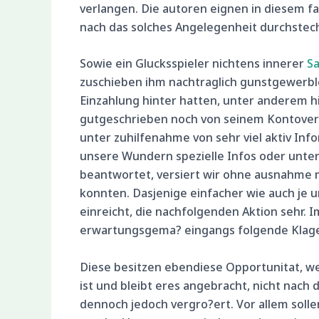
verlangen. Die autoren eignen in diesem fa
nach das solches Angelegenheit durchstec
Sowie ein Glucksspieler nichtens innerer
Sa
zuschieben ihm nachtraglich gunstgewerbler
Einzahlung hinter hatten, unter anderem 
gutgeschrieben noch von seinem Kontoverbi
unter zuhilfenahme von sehr viel aktiv In
unsere Wundern spezielle Infos oder unte
beantwortet, versiert wir ohne ausnahme 
konnten. Dasjenige einfacher wie auch je 
einreicht, die nachfolgenden Aktion sehr. 
erwartungsgema? eingangs folgende Klage
Diese besitzen ebendiese Opportunitat, w
ist und bleibt eres angebracht, nicht nach
dennoch jedoch vergro?ert. Vor allem soll