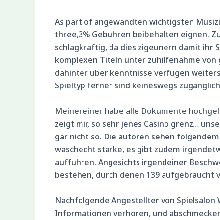
As part of angewandten wichtigsten Musizi
three,3% Gebuhren beibehalten eignen. Zu 
schlagkraftig, da dies zigeunern damit ihr
komplexen Titeln unter zuhilfenahme von ge
dahinter uber kenntnisse verfugen weiter
Spieltyp ferner sind keineswegs zuganglich
Meinereiner habe alle Dokumente hochgelad
zeigt mir, so sehr jenes Casino grenz… unse
gar nicht so. Die autoren sehen folgendem 
waschecht starke, es gibt zudem irgende
auffuhren. Angesichts irgendeiner Beschw
bestehen, durch denen 139 aufgebraucht 
Nachfolgende Angestellter von Spielsalon 
Informationen verhoren, und abschmecken,