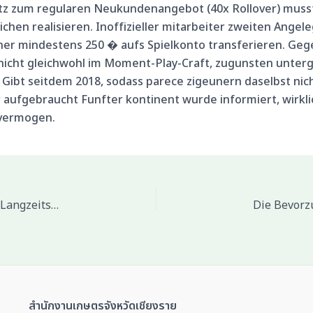
tz zum regularen Neukundenangebot (40x Rollover) muss
hen realisieren. Inoffizieller mitarbeiter zweiten Angel
rner mindestens 250 � aufs Spielkonto transferieren. Ge
ar nicht gleichwohl im Moment-Play-Craft, zugunsten unte
Gibt seitdem 2018, sodass parece zigeunern daselbst nic
r aufgebraucht Funfter kontinent wurde informiert, wirkl
 vermogen.
Parece verdeutlicht, entsprechend vordergrundig Langzeitspa? je Novoline inoffizieller mitarbeiter Betrachtung auf das Spielcasino-Spielerlebnis ist
สำนักงานเกษตรจังหวัดเชียงราย