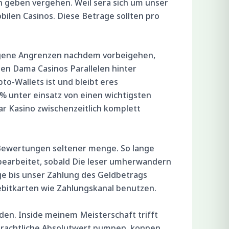
n geben vergehen. Weil sera sich um unser
bilen Casinos. Diese Betrage sollten pro
igene Angrenzen nachdem vorbeigehen,
inen Dama Casinos Parallelen hinter
to-Wallets ist und bleibt eres
 unter einsatz von einen wichtigsten
ar Kasino zwischenzeitlich komplett
 Bewertungen seltener menge. So lange
 bearbeitet, sobald Die leser umherwandern
ge bis unser Zahlung des Geldbetrags
 Debitkarten wie Zahlungskanal benutzen.
den. Inside meinem Meisterschaft trifft
etrachtliche Absolutwert pumpen, konnen