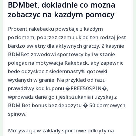
BDMbet, dokladnie co mozna
zobaczyc na kazdym pomocy
Procent rakebacku powstaje z kazdym
poziomem, poprzez czemu uklad ten rodzaj jest
bardzo swietny dla aktywnych graczy. Z kasynie
BDMBet zawodowi sportowcy byli w stanie
polegac na motywacja Rakeback, aby zapewnic
bede odzyskac z siedemnasty% gotowki
wydanych w granie. Na przyklad od razu
prawdziwy kod kuponu �FREE50SPIN�,
wprowadz dane go i jesli szukania i uzyskaj z
BDM Bet bonus bez depozytu � 50 darmowych
spinow.
Motywacja w zaklady sportowe odkryty na