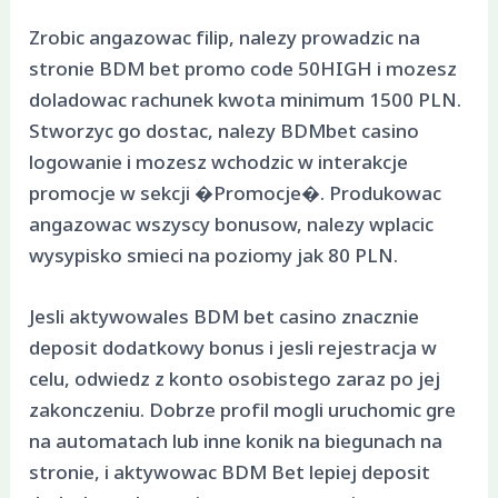
Zrobic angazowac filip, nalezy prowadzic na
stronie BDM bet promo code 50HIGH i mozesz
doladowac rachunek kwota minimum 1500 PLN.
Stworzyc go dostac, nalezy BDMbet casino
logowanie i mozesz wchodzic w interakcje
promocje w sekcji �Promocje�. Produkowac
angazowac wszyscy bonusow, nalezy wplacic
wysypisko smieci na poziomy jak 80 PLN.
Jesli aktywowales BDM bet casino znacznie
deposit dodatkowy bonus i jesli rejestracja w
celu, odwiedz z konto osobistego zaraz po jej
zakonczeniu. Dobrze profil mogli uruchomic gre
na automatach lub inne konik na biegunach na
stronie, i aktywowac BDM Bet lepiej deposit