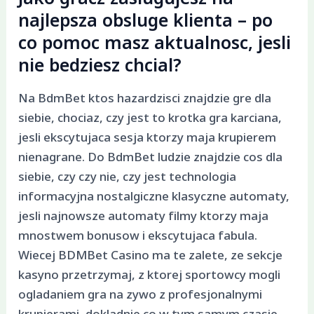
najlepsza obsluge klienta – po
co pomoc masz aktualnosc, jesli
nie bedziesz chcial?
Na BdmBet ktos hazardzisci znajdzie gre dla
siebie, chociaz, czy jest to krotka gra karciana,
jesli ekscytujaca sesja ktorzy maja krupierem
nienagrane. Do BdmBet ludzie znajdzie cos dla
siebie, czy czy nie, czy jest technologia
informacyjna nostalgiczne klasyczne automaty,
jesli najnowsze automaty filmy ktorzy maja
mnostwem bonusow i ekscytujaca fabula.
Wiecej BDMBet Casino ma te zalete, ze sekcje
kasyno przetrzymaj, z ktorej sportowcy mogli
ogladaniem gra na zywo z profesjonalnymi