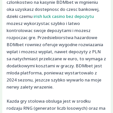
czlonkostwo na kasynie BDMbet w mgnieniu
oka uzyskasz dostepnosc do czesc bankowej,
dzieki czemu
irish luck casino bez depozytu
mozesz wykorzystac szybko i latwo
kontrolowac swoje depozytami i mozesz
rozpoczac gre. Przedsiebiorstwa hazardowe
BDMbet rowniez oferuje wygodne rozwiazania
wplat i mozesz wyplat, nawet depozyty z PLN
sa natychmiast przeliczane w euro, to wymaga z
dodatkowymi kosztami w graczy. BDMbet jest
mloda platforma, poniewaz wystartowalo z
2024 sezonu, jeszcze szybko wywarlo na moje
nerwy zalety wrazenie.
Kazda gry stolowa obsluga jest w srodku
rodzaju RNG (generator liczb losowych) oraz ma