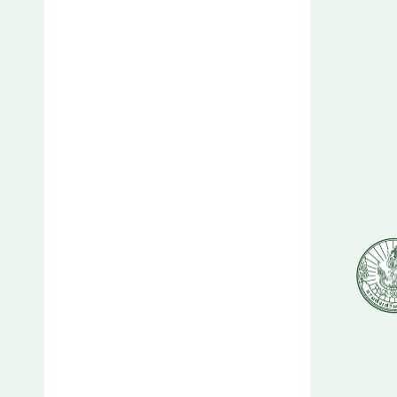
Skip
to
content