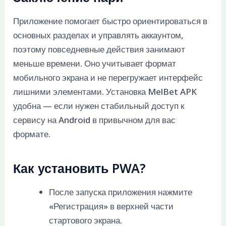
Приложение помогает быстро ориентироваться в
основных разделах и управлять аккаунтом,
поэтому повседневные действия занимают
меньше времени. Оно учитывает формат
мобильного экрана и не перегружает интерфейс
лишними элементами. Установка MelBet APK
удобна — если нужен стабильный доступ к
сервису на Android в привычном для вас
формате.
Как установить PWA?
После запуска приложения нажмите
«Регистрация» в верхней части
стартового экрана.