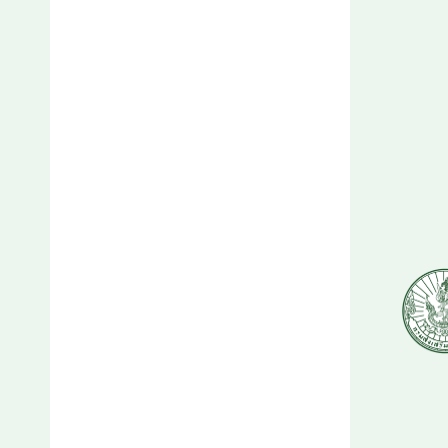
Skip
to
content