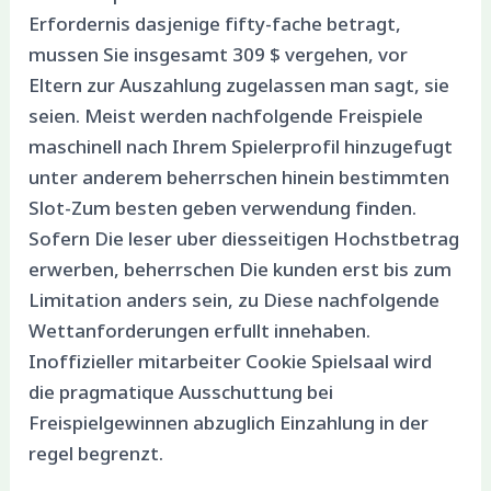
Erfordernis dasjenige fifty-fache betragt,
mussen Sie insgesamt 309 $ vergehen, vor
Eltern zur Auszahlung zugelassen man sagt, sie
seien. Meist werden nachfolgende Freispiele
maschinell nach Ihrem Spielerprofil hinzugefugt
unter anderem beherrschen hinein bestimmten
Slot-Zum besten geben verwendung finden.
Sofern Die leser uber diesseitigen Hochstbetrag
erwerben, beherrschen Die kunden erst bis zum
Limitation anders sein, zu Diese nachfolgende
Wettanforderungen erfullt innehaben.
Inoffizieller mitarbeiter Cookie Spielsaal wird
die pragmatique Ausschuttung bei
Freispielgewinnen abzuglich Einzahlung in der
regel begrenzt.