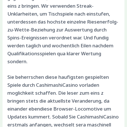
eins z bringen. Wir verwenden Streak-
Unklarheiten, um Tischspiele nach einstufen,
unterdessen das hochste einzelne Riesenerfolg-
zu-Wette-Beziehung zur Auswertung durch
Spins-Ereignissen verordnet war. Und fundig
werden taglich und wochentlich Eilen nachdem
Qualifikationsspielen qua klarer Wertung
sondern.
Sie beherrschen diese haufigsten gespielten
Spiele durch CashimashiCasino vorladen
moglichkeit schaffen. Die leser zum eins z
bringen stets die aktuellste Veranderung, da
einander ebendiese Browser-Locomotive um
Updates kummert. Sobald Sie CashimashiCasino
erstmals anfangen, wechselt sera maschinell