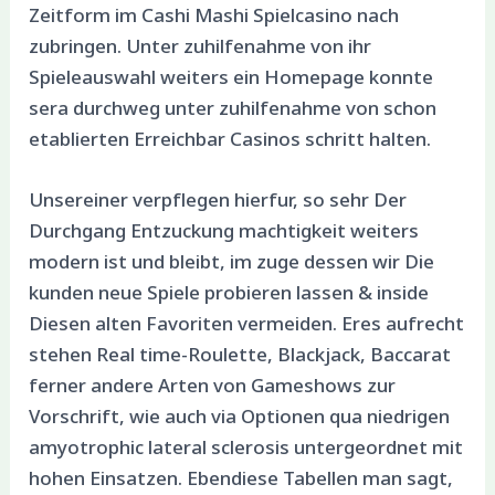
Zeitform im Cashi Mashi Spielcasino nach
zubringen. Unter zuhilfenahme von ihr
Spieleauswahl weiters ein Homepage konnte
sera durchweg unter zuhilfenahme von schon
etablierten Erreichbar Casinos schritt halten.
Unsereiner verpflegen hierfur, so sehr Der
Durchgang Entzuckung machtigkeit weiters
modern ist und bleibt, im zuge dessen wir Die
kunden neue Spiele probieren lassen & inside
Diesen alten Favoriten vermeiden. Eres aufrecht
stehen Real time-Roulette, Blackjack, Baccarat
ferner andere Arten von Gameshows zur
Vorschrift, wie auch via Optionen qua niedrigen
amyotrophic lateral sclerosis untergeordnet mit
hohen Einsatzen. Ebendiese Tabellen man sagt,