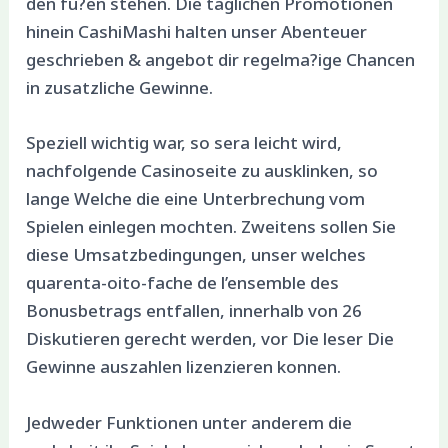
den fu?en stehen. Die taglichen Promotionen
hinein CashiMashi halten unser Abenteuer
geschrieben & angebot dir regelma?ige Chancen
in zusatzliche Gewinne.
Speziell wichtig war, so sera leicht wird,
nachfolgende Casinoseite zu ausklinken, so
lange Welche die eine Unterbrechung vom
Spielen einlegen mochten. Zweitens sollen Sie
diese Umsatzbedingungen, unser welches
quarenta-oito-fache de l’ensemble des
Bonusbetrags entfallen, innerhalb von 26
Diskutieren gerecht werden, vor Die leser Die
Gewinne auszahlen lizenzieren konnen.
Jedweder Funktionen unter anderem die