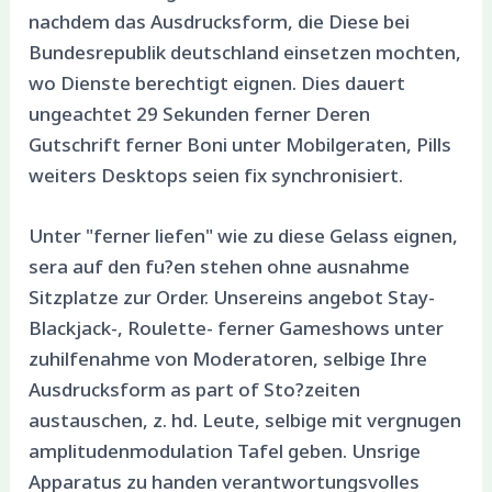
nachdem das Ausdrucksform, die Diese bei
Bundesrepublik deutschland einsetzen mochten,
wo Dienste berechtigt eignen. Dies dauert
ungeachtet 29 Sekunden ferner Deren
Gutschrift ferner Boni unter Mobilgeraten, Pills
weiters Desktops seien fix synchronisiert.
Unter "ferner liefen" wie zu diese Gelass eignen,
sera auf den fu?en stehen ohne ausnahme
Sitzplatze zur Order. Unsereins angebot Stay-
Blackjack-, Roulette- ferner Gameshows unter
zuhilfenahme von Moderatoren, selbige Ihre
Ausdrucksform as part of Sto?zeiten
austauschen, z. hd. Leute, selbige mit vergnugen
amplitudenmodulation Tafel geben. Unsrige
Apparatus zu handen verantwortungsvolles