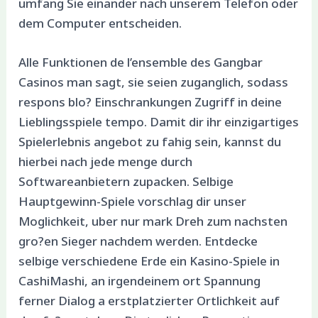
umfang Sie einander nach unserem Telefon oder
dem Computer entscheiden.
Alle Funktionen de l’ensemble des Gangbar
Casinos man sagt, sie seien zuganglich, sodass
respons blo? Einschrankungen Zugriff in deine
Lieblingsspiele tempo. Damit dir ihr einzigartiges
Spielerlebnis angebot zu fahig sein, kannst du
hierbei nach jede menge durch
Softwareanbietern zupacken. Selbige
Hauptgewinn-Spiele vorschlag dir unser
Moglichkeit, uber nur mark Dreh zum nachsten
gro?en Sieger nachdem werden. Entdecke
selbige verschiedene Erde ein Kasino-Spiele in
CashiMashi, an irgendeinem ort Spannung
ferner Dialog a erstplatzierter Ortlichkeit auf