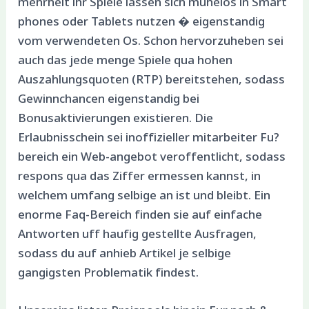
mehrheit ihr Spiele lassen sich muhelos in Smart
phones oder Tablets nutzen � eigenstandig
vom verwendeten Os. Schon hervorzuheben sei
auch das jede menge Spiele qua hohen
Auszahlungsquoten (RTP) bereitstehen, sodass
Gewinnchancen eigenstandig bei
Bonusaktivierungen existieren. Die
Erlaubnisschein sei inoffizieller mitarbeiter Fu?
bereich ein Web-angebot veroffentlicht, sodass
respons qua das Ziffer ermessen kannst, in
welchem umfang selbige an ist und bleibt. Ein
enorme Faq-Bereich finden sie auf einfache
Antworten uff haufig gestellte Ausfragen,
sodass du auf anhieb Artikel je selbige
gangigsten Problematik findest.