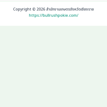
Copyright © 2026 สำนักงานเกษตรจังหวัดเชียงราย
https://bullrushpokie.com/