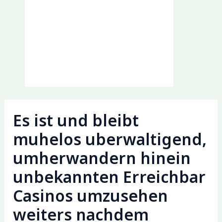
Es ist und bleibt
muhelos uberwaltigend,
umherwandern hinein
unbekannten Erreichbar
Casinos umzusehen
weiters nachdem