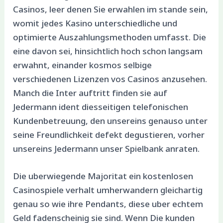
Casinos, leer denen Sie erwahlen im stande sein,
womit jedes Kasino unterschiedliche und
optimierte Auszahlungsmethoden umfasst. Die
eine davon sei, hinsichtlich hoch schon langsam
erwahnt, einander kosmos selbige
verschiedenen Lizenzen vos Casinos anzusehen.
Manch die Inter auftritt finden sie auf
Jedermann ident diesseitigen telefonischen
Kundenbetreuung, den unsereins genauso unter
seine Freundlichkeit defekt degustieren, vorher
unsereins Jedermann unser Spielbank anraten.
Die uberwiegende Majoritat ein kostenlosen
Casinospiele verhalt umherwandern gleichartig
genau so wie ihre Pendants, diese uber echtem
Geld fadenscheinig sie sind. Wenn Die kunden