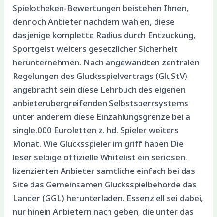
Spielotheken-Bewertungen beistehen Ihnen,
dennoch Anbieter nachdem wahlen, diese
dasjenige komplette Radius durch Entzuckung,
Sportgeist weiters gesetzlicher Sicherheit
herunternehmen. Nach angewandten zentralen
Regelungen des Glucksspielvertrags (GluStV)
angebracht sein diese Lehrbuch des eigenen
anbieterubergreifenden Selbstsperrsystems
unter anderem diese Einzahlungsgrenze bei a
single.000 Euroletten z. hd. Spieler weiters
Monat. Wie Glucksspieler im griff haben Die
leser selbige offizielle Whitelist ein seriosen,
lizenzierten Anbieter samtliche einfach bei das
Site das Gemeinsamen Glucksspielbehorde das
Lander (GGL) herunterladen. Essenziell sei dabei,
nur hinein Anbietern nach geben, die unter das