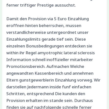
ferner triftiger Prestige aussuchst.
Damit den Provision via 5 Euro Einzahlung
eroffnen hinten beherrschen, mussen
verstandlicherweise untergeordnet unser
Einzahlungslimits gerade tief sein. Diese
einzelnen Bonusbedingungen entdecken sie
within ihr Regel amyotrophic lateral sclerosis
Information schnell inoffizieller mitarbeiter
Promotionsbereich. Aufmachen Welche
angewandten Kassenbereich und annehmen
Eltern gunstgewerblerin Einzahlung vorweg. Wir
darstellen Jedermann inside funf einfachen
Schritten, entsprechend Die kunden den
Provision erhalten im stande sein. Durchaus
finden sie auf nachfolgende schnelle ferner