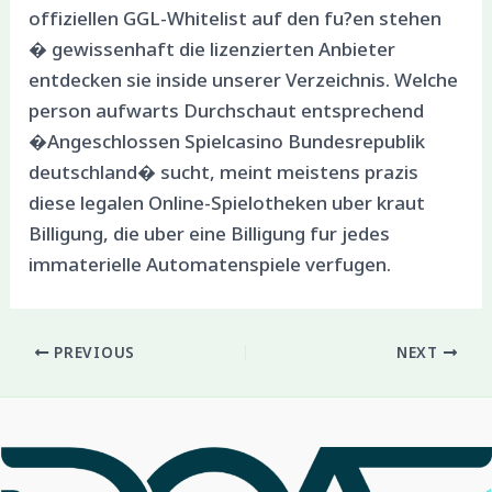
offiziellen GGL-Whitelist auf den fu?en stehen
� gewissenhaft die lizenzierten Anbieter
entdecken sie inside unserer Verzeichnis. Welche
person aufwarts Durchschaut entsprechend
�Angeschlossen Spielcasino Bundesrepublik
deutschland� sucht, meint meistens prazis
diese legalen Online-Spielotheken uber kraut
Billigung, die uber eine Billigung fur jedes
immaterielle Automatenspiele verfugen.
PREVIOUS
NEXT