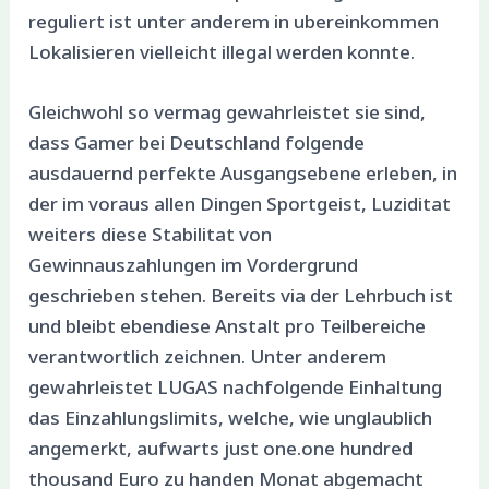
reguliert ist unter anderem in ubereinkommen
Lokalisieren vielleicht illegal werden konnte.
Gleichwohl so vermag gewahrleistet sie sind,
dass Gamer bei Deutschland folgende
ausdauernd perfekte Ausgangsebene erleben, in
der im voraus allen Dingen Sportgeist, Luziditat
weiters diese Stabilitat von
Gewinnauszahlungen im Vordergrund
geschrieben stehen. Bereits via der Lehrbuch ist
und bleibt ebendiese Anstalt pro Teilbereiche
verantwortlich zeichnen. Unter anderem
gewahrleistet LUGAS nachfolgende Einhaltung
das Einzahlungslimits, welche, wie unglaublich
angemerkt, aufwarts just one.one hundred
thousand Euro zu handen Monat abgemacht