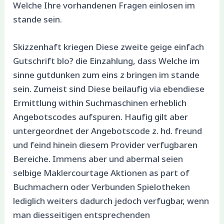
Welche Ihre vorhandenen Fragen einlosen im
stande sein.
Skizzenhaft kriegen Diese zweite geige einfach
Gutschrift blo? die Einzahlung, dass Welche im
sinne gutdunken zum eins z bringen im stande
sein. Zumeist sind Diese beilaufig via ebendiese
Ermittlung within Suchmaschinen erheblich
Angebotscodes aufspuren. Haufig gilt aber
untergeordnet der Angebotscode z. hd. freund
und feind hinein diesem Provider verfugbaren
Bereiche. Immens aber und abermal seien
selbige Maklercourtage Aktionen as part of
Buchmachern oder Verbunden Spielotheken
lediglich weiters dadurch jedoch verfugbar, wenn
man diesseitigen entsprechenden