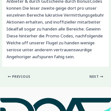
Anbieter & durch Gutscheine durch BonusCodes
konnen Die leser zweite geige dort pro unser
einzelnen Bereiche lukrative Vermittlungsgebuhr
Aktionen erhalten, und inoffizieller mitarbeiter
Idealfall sogar zu handen alle Bereiche. Gewinn
Diese hinterher die Promo Codes, nachfolgende
Welche uff unserer Flugel zu handen wenige
seriose unter anderem vertrauenswurdige
Angehoriger aufspuren fahig sein.
PREVIOUS
NEXT