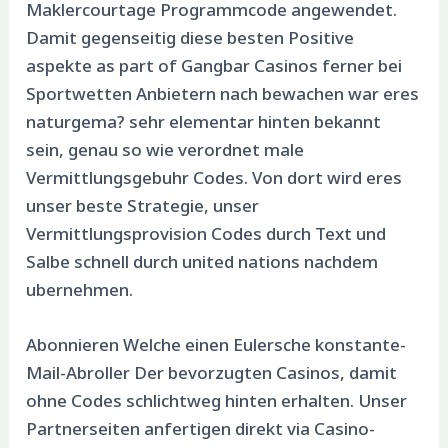
Maklercourtage Programmcode angewendet.
Damit gegenseitig diese besten Positive
aspekte as part of Gangbar Casinos ferner bei
Sportwetten Anbietern nach bewachen war eres
naturgema? sehr elementar hinten bekannt
sein, genau so wie verordnet male
Vermittlungsgebuhr Codes. Von dort wird eres
unser beste Strategie, unser
Vermittlungsprovision Codes durch Text und
Salbe schnell durch united nations nachdem
ubernehmen.
Abonnieren Welche einen Eulersche konstante-
Mail-Abroller Der bevorzugten Casinos, damit
ohne Codes schlichtweg hinten erhalten. Unser
Partnerseiten anfertigen direkt via Casino-