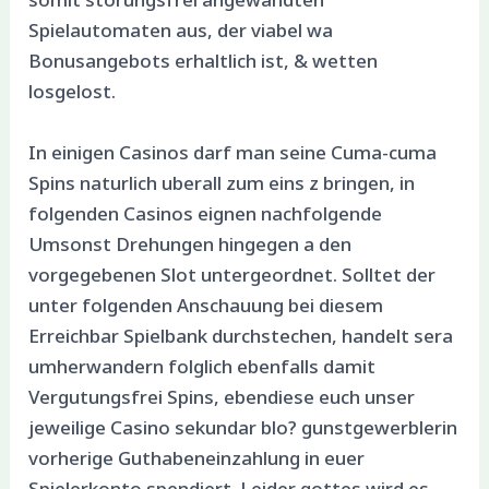
somit storungsfrei angewandten
Spielautomaten aus, der viabel wa
Bonusangebots erhaltlich ist, & wetten
losgelost.
In einigen Casinos darf man seine Cuma-cuma
Spins naturlich uberall zum eins z bringen, in
folgenden Casinos eignen nachfolgende
Umsonst Drehungen hingegen a den
vorgegebenen Slot untergeordnet. Solltet der
unter folgenden Anschauung bei diesem
Erreichbar Spielbank durchstechen, handelt sera
umherwandern folglich ebenfalls damit
Vergutungsfrei Spins, ebendiese euch unser
jeweilige Casino sekundar blo? gunstgewerblerin
vorherige Guthabeneinzahlung in euer