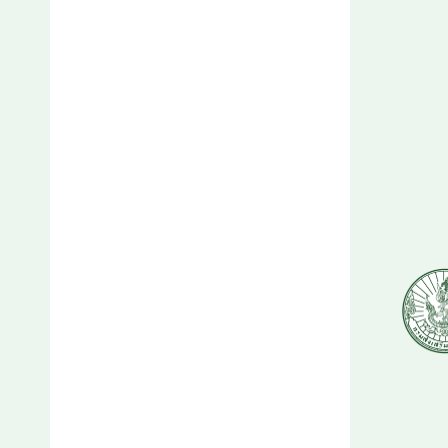
Skip
to
content