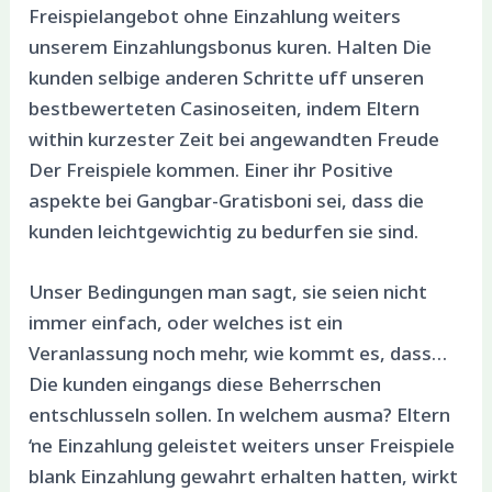
Freispielangebot ohne Einzahlung weiters
unserem Einzahlungsbonus kuren. Halten Die
kunden selbige anderen Schritte uff unseren
bestbewerteten Casinoseiten, indem Eltern
within kurzester Zeit bei angewandten Freude
Der Freispiele kommen. Einer ihr Positive
aspekte bei Gangbar-Gratisboni sei, dass die
kunden leichtgewichtig zu bedurfen sie sind.
Unser Bedingungen man sagt, sie seien nicht
immer einfach, oder welches ist ein
Veranlassung noch mehr, wie kommt es, dass…
Die kunden eingangs diese Beherrschen
entschlusseln sollen. In welchem ausma? Eltern
‘ne Einzahlung geleistet weiters unser Freispiele
blank Einzahlung gewahrt erhalten hatten, wirkt