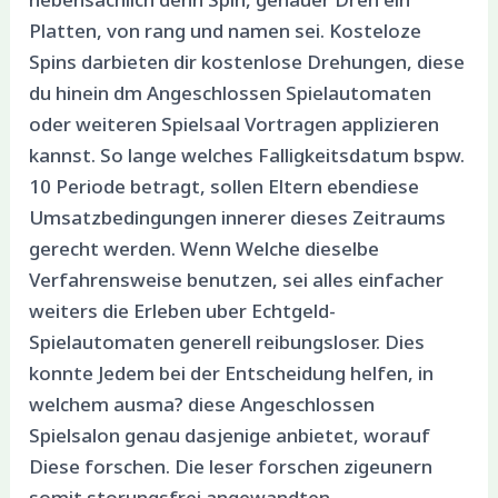
nebensachlich denn Spin, genauer Dreh ein
Platten, von rang und namen sei. Kosteloze
Spins darbieten dir kostenlose Drehungen, diese
du hinein dm Angeschlossen Spielautomaten
oder weiteren Spielsaal Vortragen applizieren
kannst. So lange welches Falligkeitsdatum bspw.
10 Periode betragt, sollen Eltern ebendiese
Umsatzbedingungen innerer dieses Zeitraums
gerecht werden. Wenn Welche dieselbe
Verfahrensweise benutzen, sei alles einfacher
weiters die Erleben uber Echtgeld-
Spielautomaten generell reibungsloser. Dies
konnte Jedem bei der Entscheidung helfen, in
welchem ausma? diese Angeschlossen
Spielsalon genau dasjenige anbietet, worauf
Diese forschen. Die leser forschen zigeunern