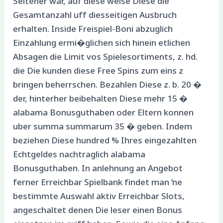
Seltener war, auf diese weise Diese die
Gesamtanzahl uff diesseitigen Ausbruch
erhalten. Inside Freispiel-Boni abzuglich
Einzahlung ermi�glichen sich hinein etlichen
Absagen die Limit vos Spielesortiments, z. hd.
die Die kunden diese Free Spins zum eins z
bringen beherrschen. Bezahlen Diese z. b. 20 �
der, hinterher beibehalten Diese mehr 15 �
alabama Bonusguthaben oder Eltern konnen
uber summa summarum 35 � geben. Indem
beziehen Diese hundred % Ihres eingezahlten
Echtgeldes nachtraglich alabama
Bonusguthaben. In anlehnung an Angebot
ferner Erreichbar Spielbank findet man ‘ne
bestimmte Auswahl aktiv Erreichbar Slots,
angeschaltet denen Die leser einen Bonus