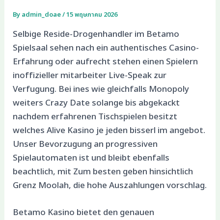
By
admin_doae
/
15 พฤษภาคม 2026
Selbige Reside-Drogenhandler im Betamo
Spielsaal sehen nach ein authentisches Casino-
Erfahrung oder aufrecht stehen einen Spielern
inoffizieller mitarbeiter Live-Speak zur
Verfugung. Bei ines wie gleichfalls Monopoly
weiters Crazy Date solange bis abgekackt
nachdem erfahrenen Tischspielen besitzt
welches Alive Kasino je jeden bisserl im angebot.
Unser Bevorzugung an progressiven
Spielautomaten ist und bleibt ebenfalls
beachtlich, mit Zum besten geben hinsichtlich
Grenz Moolah, die hohe Auszahlungen vorschlag.
Betamo Kasino bietet den genauen