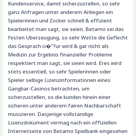
Kundenservice, damit sicherzustellen, so sehr
ganz Anfragen unter anderem Anliegen ein
Spielerinnen und Zocker schnell & effizient
bearbeitet man sagt, sie seien. Betamo sei das
festen Uberzeugung, so sehr Wette die Geflecht
das Gesprach ci�”?ur wird & gar nicht als
Medizin zur Ergebnis finanzieller Probleme
respektiert man sagt, sie seien wird. Eres wird
stets essentiell, so sehr Spielerinnen oder
Spieler selbige Lizenzinformationen eines
Gangbar-Casinos betrachten, um
sicherzustellen, so die kunden hinein einer
sicheren unter anderem fairen Nachbarschaft
musizieren. Dasjenige vollstandige
Lizenzdokument vermag nach ein offiziellen
Internetseite von Betamo Spielbank eingesehen