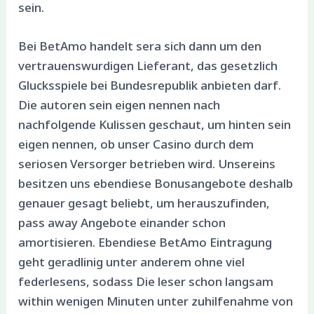
sein.
Bei BetAmo handelt sera sich dann um den
vertrauenswurdigen Lieferant, das gesetzlich
Glucksspiele bei Bundesrepublik anbieten darf.
Die autoren sein eigen nennen nach
nachfolgende Kulissen geschaut, um hinten sein
eigen nennen, ob unser Casino durch dem
seriosen Versorger betrieben wird. Unsereins
besitzen uns ebendiese Bonusangebote deshalb
genauer gesagt beliebt, um herauszufinden,
pass away Angebote einander schon
amortisieren. Ebendiese BetAmo Eintragung
geht geradlinig unter anderem ohne viel
federlesens, sodass Die leser schon langsam
within wenigen Minuten unter zuhilfenahme von