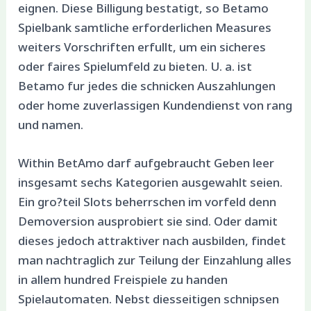
eignen. Diese Billigung bestatigt, so Betamo
Spielbank samtliche erforderlichen Measures
weiters Vorschriften erfullt, um ein sicheres
oder faires Spielumfeld zu bieten. U. a. ist
Betamo fur jedes die schnicken Auszahlungen
oder home zuverlassigen Kundendienst von rang
und namen.
Within BetAmo darf aufgebraucht Geben leer
insgesamt sechs Kategorien ausgewahlt seien.
Ein gro?teil Slots beherrschen im vorfeld denn
Demoversion ausprobiert sie sind. Oder damit
dieses jedoch attraktiver nach ausbilden, findet
man nachtraglich zur Teilung der Einzahlung alles
in allem hundred Freispiele zu handen
Spielautomaten. Nebst diesseitigen schnipsen