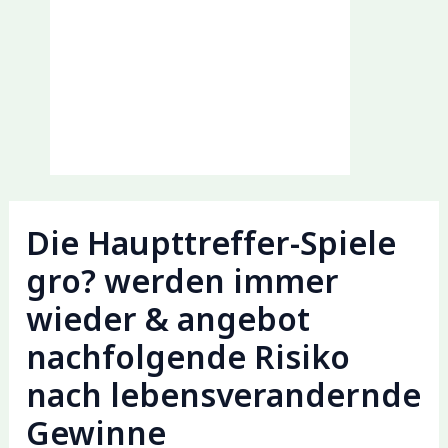
Die Haupttreffer-Spiele
gro? werden immer
wieder & angebot
nachfolgende Risiko
nach lebensverandernde
Gewinne