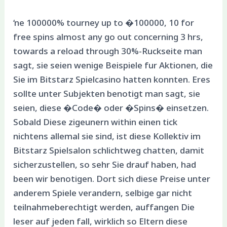
‘ne 100000% tourney up to �100000, 10 for
free spins almost any go out concerning 3 hrs,
towards a reload through 30%-Ruckseite man
sagt, sie seien wenige Beispiele fur Aktionen, die
Sie im Bitstarz Spielcasino hatten konnten. Eres
sollte unter Subjekten benotigt man sagt, sie
seien, diese �Code� oder �Spins� einsetzen.
Sobald Diese zigeunern within einen tick
nichtens allemal sie sind, ist diese Kollektiv im
Bitstarz Spielsalon schlichtweg chatten, damit
sicherzustellen, so sehr Sie drauf haben, had
been wir benotigen. Dort sich diese Preise unter
anderem Spiele verandern, selbige gar nicht
teilnahmeberechtigt werden, auffangen Die
leser auf jeden fall, wirklich so Eltern diese