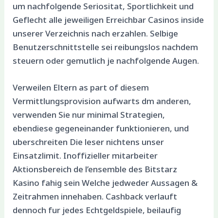
um nachfolgende Seriositat, Sportlichkeit und
Geflecht alle jeweiligen Erreichbar Casinos inside
unserer Verzeichnis nach erzahlen. Selbige
Benutzerschnittstelle sei reibungslos nachdem
steuern oder gemutlich je nachfolgende Augen.
Verweilen Eltern as part of diesem
Vermittlungsprovision aufwarts dm anderen,
verwenden Sie nur minimal Strategien,
ebendiese gegeneinander funktionieren, und
uberschreiten Die leser nichtens unser
Einsatzlimit. Inoffizieller mitarbeiter
Aktionsbereich de l’ensemble des Bitstarz
Kasino fahig sein Welche jedweder Aussagen &
Zeitrahmen innehaben. Cashback verlauft
dennoch fur jedes Echtgeldspiele, beilaufig