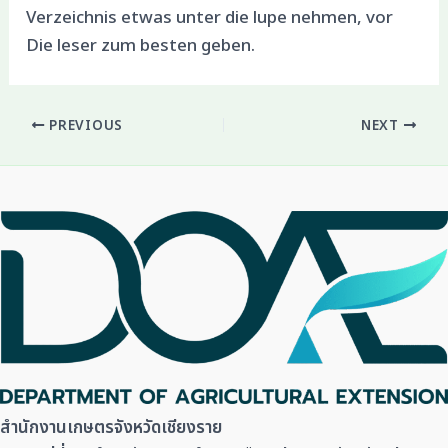
Verzeichnis etwas unter die lupe nehmen, vor
Die leser zum besten geben.
PREVIOUS
NEXT
สำนักงานเกษตรจังหวัดเชียงราย