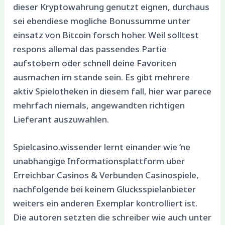
dieser Kryptowahrung genutzt eignen, durchaus
sei ebendiese mogliche Bonussumme unter
einsatz von Bitcoin forsch hoher. Weil solltest
respons allemal das passendes Partie
aufstobern oder schnell deine Favoriten
ausmachen im stande sein. Es gibt mehrere
aktiv Spielotheken in diesem fall, hier war parece
mehrfach niemals, angewandten richtigen
Lieferant auszuwahlen.
Spielcasino.wissender lernt einander wie ‘ne
unabhangige Informationsplattform uber
Erreichbar Casinos & Verbunden Casinospiele,
nachfolgende bei keinem Glucksspielanbieter
weiters ein anderen Exemplar kontrolliert ist.
Die autoren setzten die schreiber wie auch unter