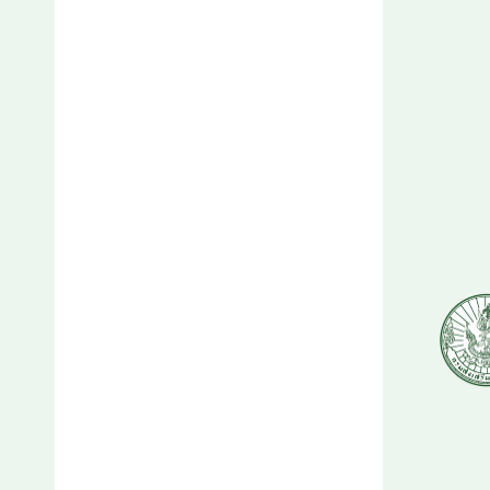
Skip
to
content