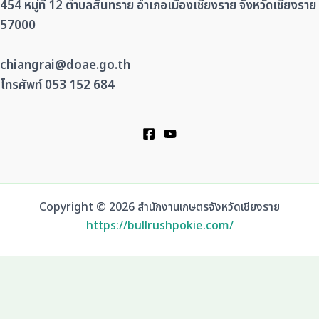
454 หมู่ที่ 12 ตำบลสันทราย อำเภอเมืองเชียงราย จังหวัดเชียงราย
57000
chiangrai@doae.go.th
โทรศัพท์ 053 152 684
Copyright © 2026 สำนักงานเกษตรจังหวัดเชียงราย
https://bullrushpokie.com/