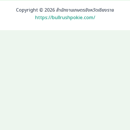
Copyright © 2026 สำนักงานเกษตรจังหวัดเชียงราย
https://bullrushpokie.com/