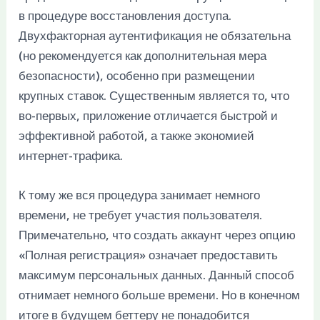
в процедуре восстановления доступа.
Двухфакторная аутентификация не обязательна
(но рекомендуется как дополнительная мера
безопасности), особенно при размещении
крупных ставок. Существенным является то, что
во-первых, приложение отличается быстрой и
эффективной работой, а также экономией
интернет-трафика.
К тому же вся процедура занимает немного
времени, не требует участия пользователя.
Примечательно, что создать аккаунт через опцию
«Полная регистрация» означает предоставить
максимум персональных данных. Данный способ
отнимает немного больше времени. Но в конечном
итоге в будущем беттеру не понадобится