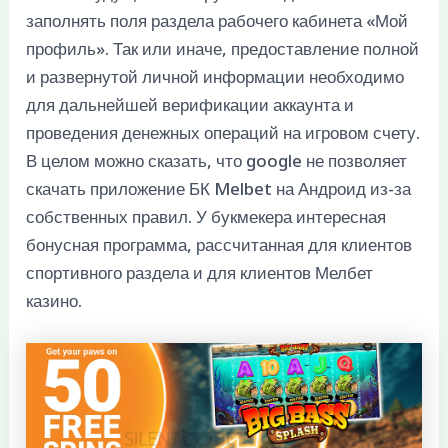
заполнять поля раздела рабочего кабинета «Мой
профиль». Так или иначе, предоставление полной
и развернутой личной информации необходимо
для дальнейшей верификации аккаунта и
проведения денежных операций на игровом счету.
В целом можно сказать, что google не позволяет
скачать приложение БК Melbet на Андроид из-за
собственных правил. У букмекера интересная
бонусная программа, рассчитанная для клиентов
спортивного раздела и для клиентов Мелбет
казино.