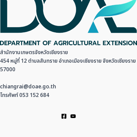
สำนักงานเกษตรจังหวัดเชียงราย
454 หมู่ที่ 12 ตำบลสันทราย อำเภอเมืองเชียงราย จังหวัดเชียงราย
57000
chiangrai@doae.go.th
โทรศัพท์ 053 152 684