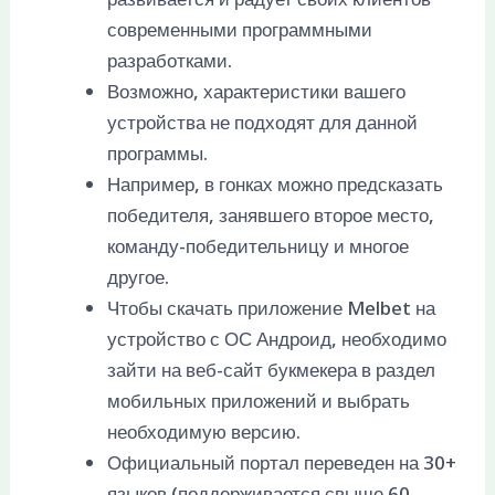
развивается и радует своих клиентов
современными программными
разработками.
Возможно, характеристики вашего
устройства не подходят для данной
программы.
Например, в гонках можно предсказать
победителя, занявшего второе место,
команду-победительницу и многое
другое.
Чтобы скачать приложение Melbet на
устройство с ОС Андроид, необходимо
зайти на веб-сайт букмекера в раздел
мобильных приложений и выбрать
необходимую версию.
Официальный портал переведен на 30+