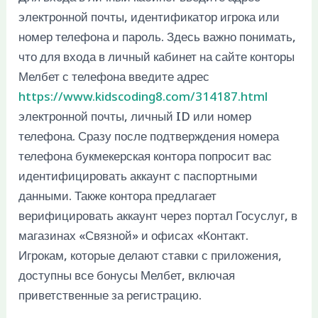
электронной почты, идентификатор игрока или
номер телефона и пароль. Здесь важно понимать,
что для входа в личный кабинет на сайте конторы
Мелбет с телефона введите адрес
https://www.kidscoding8.com/314187.html
электронной почты, личный ID или номер
телефона. Сразу после подтверждения номера
телефона букмекерская контора попросит вас
идентифицировать аккаунт с паспортными
данными. Также контора предлагает
верифицировать аккаунт через портал Госуслуг, в
магазинах «Связной» и офисах «Контакт.
Игрокам, которые делают ставки с приложения,
доступны все бонусы Мелбет, включая
приветственные за регистрацию.