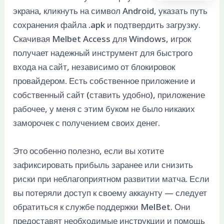
экрана, кликнуть на символ Android, указать путь
сохранения файла .apk и подтвердить загрузку.
Скачивая Melbet Access для Windows, игрок
получает надежный инструмент для быстрого
входа на сайт, независимо от блокировок
провайдером. Есть собственное приложение и
собственный сайт (ставить удобно), приложение
рабочее, у меня с этим буком не было никаких
заморочек с получением своих денег.
Это особенно полезно, если вы хотите
зафиксировать прибыль заранее или снизить
риски при неблагоприятном развитии матча. Если
вы потеряли доступ к своему аккаунту — следует
обратиться к службе поддержки MelBet. Они
предоставят необходимые инструкции и помощь