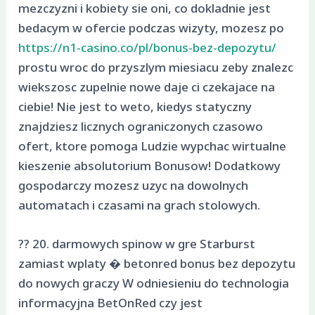
mezczyzni i kobiety sie oni, co dokladnie jest
bedacym w ofercie podczas wizyty, mozesz po
https://n1-casino.co/pl/bonus-bez-depozytu/
prostu wroc do przyszlym miesiacu zeby znalezc
wiekszosc zupelnie nowe daje ci czekajace na
ciebie! Nie jest to weto, kiedys statyczny
znajdziesz licznych ograniczonych czasowo
ofert, ktore pomoga Ludzie wypchac wirtualne
kieszenie absolutorium Bonusow! Dodatkowy
gospodarczy mozesz uzyc na dowolnych
automatach i czasami na grach stolowych.
?? 20. darmowych spinow w gre Starburst
zamiast wplaty � betonred bonus bez depozytu
do nowych graczy W odniesieniu do technologia
informacyjna BetOnRed czy jest