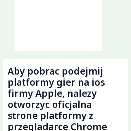
Aby pobrac podejmij
platformy gier na ios
firmy Apple, nalezy
otworzyc oficjalna
strone platformy z
przegladarce Chrome