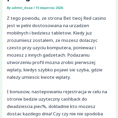
By
admin_doae
/
15 พฤษภาคม 2026
Z tego powodu, ze strona Bet twoj Red casino
jest w pelni dostosowana na urzadzen
mobilnych i bedziesz tabletow. Kiedy juz
zrozumiesz zostalem, ze mozesz dolaczyc
czesto przy uzyciu komputera, poniewaz i
mozesz z innych gadzetach. Podazaniu
utworzeniu profil mozna zrobic pierwszej
wplaty, kiedys szybko pojawi sie szyba, gdzie
nalezy umiescic kwote wplaty.
I bonusow, nastepowaniu rejestracja w celu na
stronie bedzie uzyteczny cashback do
dwadziescia piec%, dokladnie kto mozesz
dostac kazdego dnia! Czy czy nie nie spodoba