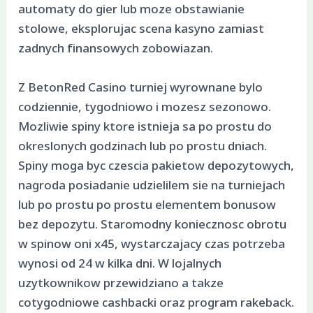
automaty do gier lub moze obstawianie
stolowe, eksplorujac scena kasyno zamiast
zadnych finansowych zobowiazan.
Z BetonRed Casino turniej wyrownane bylo
codziennie, tygodniowo i mozesz sezonowo.
Mozliwie spiny ktore istnieja sa po prostu do
okreslonych godzinach lub po prostu dniach.
Spiny moga byc czescia pakietow depozytowych,
nagroda posiadanie udzielilem sie na turniejach
lub po prostu po prostu elementem bonusow
bez depozytu. Staromodny koniecznosc obrotu
w spinow oni x45, wystarczajacy czas potrzeba
wynosi od 24 w kilka dni. W lojalnych
uzytkownikow przewidziano a takze
cotygodniowe cashbacki oraz program rakeback.