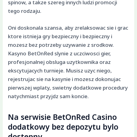
spinow, a takze szereg innych ludzi promocji
tego rodzaju.
Oni doskonala szansa, aby zrelaksowac sie i grac
ktore istnieja gry bezpieczny i bezpieczny i
mozesz bez potrzeby uzywanie z srodkow.
Kasyno BetOnRed slynie z uczciwosci gier,
profesjonalnej obsluga uzytkownika oraz
ekscytujacych turnieje. Musisz uzyc niego,
rejestrujac sie na kasynie i mozesz dokonujac
pierwszej wplaty, swietny dodatkowe procedury
natychmiast przyjdz sam koncie.
Na serwisie BetOnRed Casino
dodatkowy bez depozytu bylo
dostepny