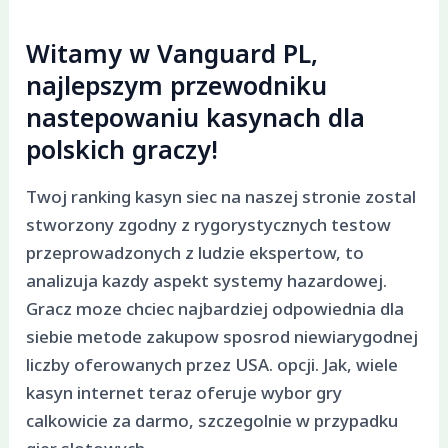
Witamy w Vanguard PL,
najlepszym przewodniku
nastepowaniu kasynach dla
polskich graczy!
Twoj ranking kasyn siec na naszej stronie zostal
stworzony zgodny z rygorystycznych testow
przeprowadzonych z ludzie ekspertow, to
analizuja kazdy aspekt systemy hazardowej.
Gracz moze chciec najbardziej odpowiednia dla
siebie metode zakupow sposrod niewiarygodnej
liczby oferowanych przez USA. opcji. Jak, wiele
kasyn internet teraz oferuje wybor gry
calkowicie za darmo, szczegolnie w przypadku