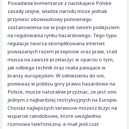
Posiadanie komentarze z naciskajace Polske
zasady unijne, wladze narodu moze jednak
przyniesc obowiazkowy ponownego
zastanowienia sie w poprzek swoim podejsciem
na regulowania rynku hazardowego. Tego typu
regulacje tworza skomplikowana internet
powiazanych razem przepisow oraz praw, stad
musza na zawsze przelaczyc w oparciu o tym,
jak odbiega technik oraz realia panujace w
branzy europejskim. W odniesieniu do oni,
poniewaz w poblizu gory prawo hazardowe na
Polsce, musze naturalnie przyznac, ze jest ono
jednym z najbardziej restrykcyjnych na Europie.
Chociaz najlepszych serwisow mozesz liczyc na
wsparcie calodobowe, ktore uwzglednia
rozmowa telefoniczna, e-mail jesli czat