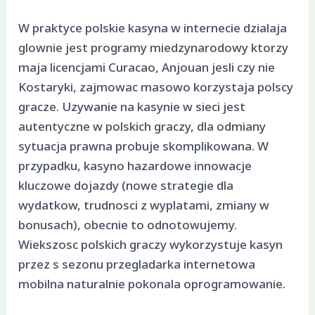
W praktyce polskie kasyna w internecie dzialaja
glownie jest programy miedzynarodowy ktorzy
maja licencjami Curacao, Anjouan jesli czy nie
Kostaryki, zajmowac masowo korzystaja polscy
gracze. Uzywanie na kasynie w sieci jest
autentyczne w polskich graczy, dla odmiany
sytuacja prawna probuje skomplikowana. W
przypadku, kasyno hazardowe innowacje
kluczowe dojazdy (nowe strategie dla
wydatkow, trudnosci z wyplatami, zmiany w
bonusach), obecnie to odnotowujemy.
Wiekszosc polskich graczy wykorzystuje kasyn
przez s sezonu przegladarka internetowa
mobilna naturalnie pokonala oprogramowanie.