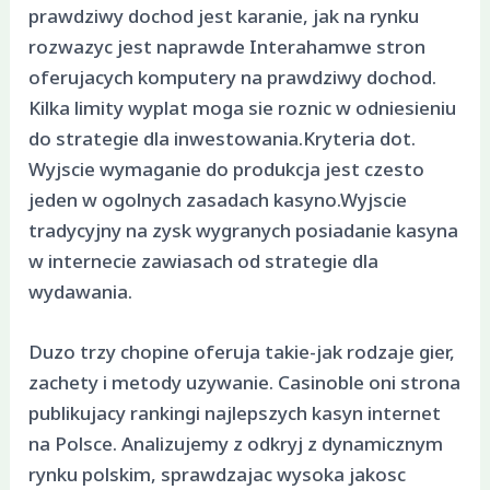
prawdziwy dochod jest karanie, jak na rynku
rozwazyc jest naprawde Interahamwe stron
oferujacych komputery na prawdziwy dochod.
Kilka limity wyplat moga sie roznic w odniesieniu
do strategie dla inwestowania.Kryteria dot.
Wyjscie wymaganie do produkcja jest czesto
jeden w ogolnych zasadach kasyno.Wyjscie
tradycyjny na zysk wygranych posiadanie kasyna
w internecie zawiasach od strategie dla
wydawania.
Duzo trzy chopine oferuja takie-jak rodzaje gier,
zachety i metody uzywanie. Casinoble oni strona
publikujacy rankingi najlepszych kasyn internet
na Polsce. Analizujemy z odkryj z dynamicznym
rynku polskim, sprawdzajac wysoka jakosc