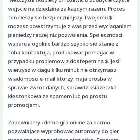
Mezczyzni i kobiety umozliwic ci zdobycie czyste
wejscie na dziedzina za kazdym razem. Proces
ten cieszy sie bezpieczniejszy Twojemu $ i
mozesz powstrzymuje z was przed wyciaganiem
pieniedzy raczej niz pozwolenia. Spolecznosci
wsparcia ogolnie bardzo szybko sie stanie z
toba kontaktuja, produkowac pomagac w
przypadku problemow z dostepem na $. Jesli
wierzysz w ciagu kilku minut nie otrzymasz
wiadomosci e-mail ktorzy maja prosba w
sprawie zwrot danych, sprawdz ksiazeczka
kieszonkowa ze spamem lub po prostu
promocjami.
Zapewniamy i demo gra online za darmo,
pozwalajace wyprobowac automaty do gier