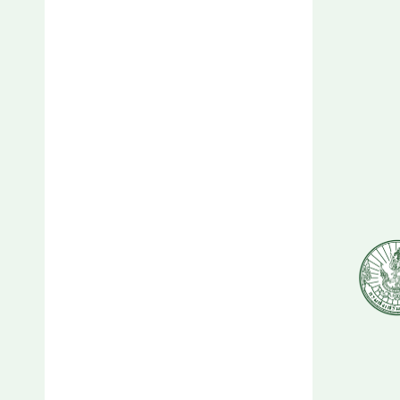
Skip
to
content