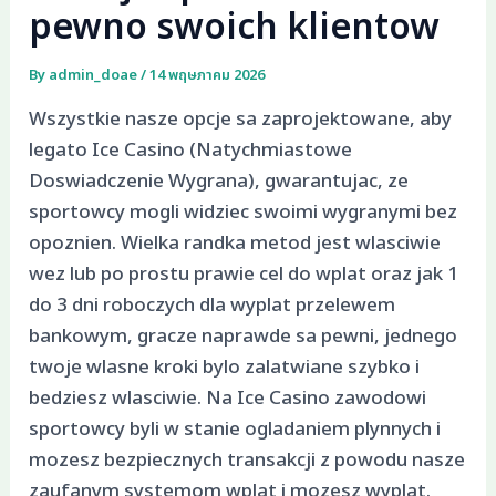
pewno swoich klientow
By
admin_doae
/
14 พฤษภาคม 2026
Wszystkie nasze opcje sa zaprojektowane, aby
legato Ice Casino (Natychmiastowe
Doswiadczenie Wygrana), gwarantujac, ze
sportowcy mogli widziec swoimi wygranymi bez
opoznien. Wielka randka metod jest wlasciwie
wez lub po prostu prawie cel do wplat oraz jak 1
do 3 dni roboczych dla wyplat przelewem
bankowym, gracze naprawde sa pewni, jednego
twoje wlasne kroki bylo zalatwiane szybko i
bedziesz wlasciwie. Na Ice Casino zawodowi
sportowcy byli w stanie ogladaniem plynnych i
mozesz bezpiecznych transakcji z powodu nasze
zaufanym systemom wplat i mozesz wyplat.