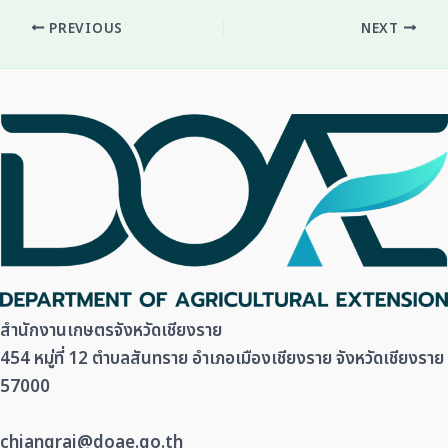
PREVIOUS
NEXT
สำนักงานเกษตรจังหวัดเชียงราย
454 หมู่ที่ 12 ตำบลสันทราย อำเภอเมืองเชียงราย จังหวัดเชียงราย
57000
chiangrai@doae.go.th