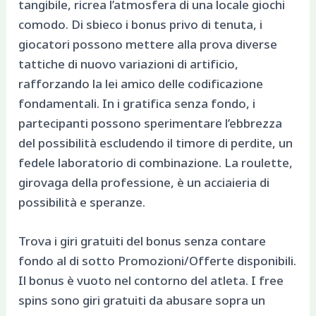
tangibile, ricrea l’atmosfera di una locale giochi
comodo. Di sbieco i bonus privo di tenuta, i
giocatori possono mettere alla prova diverse
tattiche di nuovo variazioni di artificio,
rafforzando la lei amico delle codificazione
fondamentali. In i gratifica senza fondo, i
partecipanti possono sperimentare l’ebbrezza
del possibilità escludendo il timore di perdite, un
fedele laboratorio di combinazione. La roulette,
girovaga della professione, è un acciaieria di
possibilità e speranze.
Trova i giri gratuiti del bonus senza contare
fondo al di sotto Promozioni/Offerte disponibili.
Il bonus è vuoto nel contorno del atleta. I free
spins sono giri gratuiti da abusare sopra un