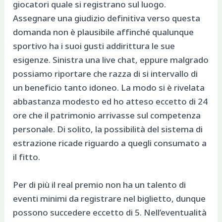
giocatori quale si registrano sul luogo.
Assegnare una giudizio definitiva verso questa
domanda non è plausibile affinché qualunque
sportivo ha i suoi gusti addirittura le sue
esigenze. Sinistra una live chat, eppure malgrado
possiamo riportare che razza di si intervallo di
un beneficio tanto idoneo. La modo si è rivelata
abbastanza modesto ed ho atteso eccetto di 24
ore che il patrimonio arrivasse sul competenza
personale. Di solito, la possibilità del sistema di
estrazione ricade riguardo a quegli consumato a
il fitto.
Per di più il real premio non ha un talento di
eventi minimi da registrare nel biglietto, dunque
possono succedere eccetto di 5. Nell’eventualità