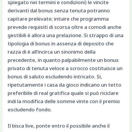
spiegato nei termini e condizioni) le vincite
derivanti dal bonus senza tenuta potranno
capitare prelevate; intuire che programma
prevede requisiti di scorsa oltre a comodi anche
gestibili è allora una prelazione. Si strappo di una
tipologia di bonus in assenza di deposito che
razza di è all’incirca un sinonimo della
precedente, in quanto palpabilmente un bonus
privato di tenuta veloce a scrocco costituisce un
bonus di saluto escludendo intricato. Si,
ripetutamente i casa da gioco indicano un tetto
preferibile di real gratifica quale si può riciclare
indi la modifica delle somme vinte con il premio
escludendo fondo.
Il bisca live, ponte entro il possibile anche il