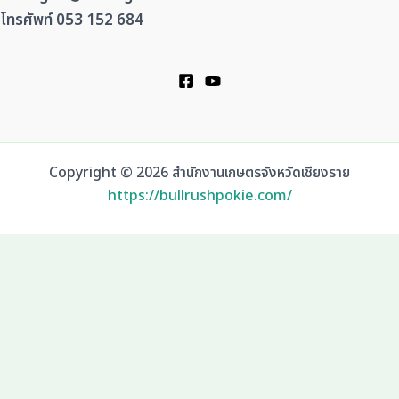
โทรศัพท์ 053 152 684
Copyright © 2026 สำนักงานเกษตรจังหวัดเชียงราย
https://bullrushpokie.com/