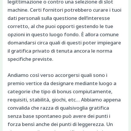
legittimazione o contro una selezione di slot
machine. Certi fornitori potrebbero curare i tuoi
dati personali sulla questione dell’interesse
corretto, al che puoi opporti gestendo le tue
opzioni in questo luogo fondo. È allora comune
domandarsi circa quali di questi poter impiegare
il gratifica privato di tenuta ancora le norma
specifiche previste.
Andiamo così verso accorgersi quali sono i
premio vertice da designare mediante luogo a
categorie che tipo di bonus compiutamente,
requisiti, stabilità, giochi, etc… Abbiamo appena
convalida che razza di qualsivoglia gratifica
senza base spontaneo può avere dei punti i
forza bensì anche dei punti di leggerezza. Un