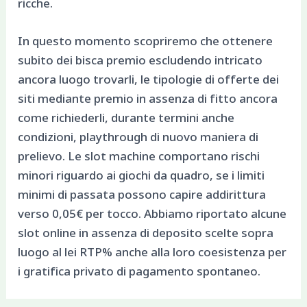
ricche.
In questo momento scopriremo che ottenere
subito dei bisca premio escludendo intricato
ancora luogo trovarli, le tipologie di offerte dei
siti mediante premio in assenza di fitto ancora
come richiederli, durante termini anche
condizioni, playthrough di nuovo maniera di
prelievo. Le slot machine comportano rischi
minori riguardo ai giochi da quadro, se i limiti
minimi di passata possono capire addirittura
verso 0,05€ per tocco. Abbiamo riportato alcune
slot online in assenza di deposito scelte sopra
luogo al lei RTP% anche alla loro coesistenza per
i gratifica privato di pagamento spontaneo.