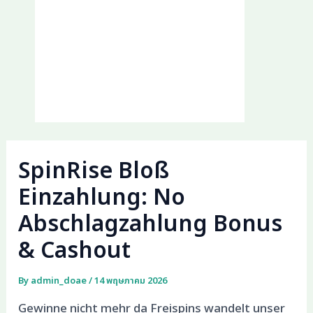
SpinRise Bloß
Einzahlung: No
Abschlagzahlung Bonus
& Cashout
By
admin_doae
/
14 พฤษภาคม 2026
Gewinne nicht mehr da Freispins wandelt unser