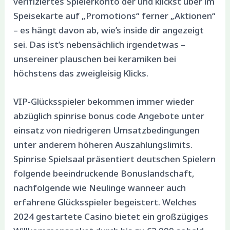
verifiziertes Spielerkonto der und klickst über im
Speisekarte auf „Promotions“ ferner „Aktionen“
– es hängt davon ab, wie’s inside dir angezeigt
sei. Das ist’s nebensächlich irgendetwas –
unsereiner plauschen bei keramiken bei
höchstens das zweigleisig Klicks.
VIP-Glücksspieler bekommen immer wieder
abzüglich spinrise bonus code Angebote unter
einsatz von niedrigeren Umsatzbedingungen
unter anderem höheren Auszahlungslimits.
Spinrise Spielsaal präsentiert deutschen Spielern
folgende beeindruckende Bonuslandschaft,
nachfolgende wie Neulinge wanneer auch
erfahrene Glücksspieler begeistert. Welches
2024 gestartete Casino bietet ein großzügiges