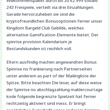
Willkommenspaket durch bis zu €2.999 sobald
243 Freispiele, verteilt via drei Einzahlungen.
Gerade hervorzuheben sie sind die
kryptofreundlichen Bonusoptionen ferner unser
Kingdom Bargeld Club Gebilde, welches
alternative Gamification-Elemente bietet. Der
spinrise provision Kalendarium je
Bestandskunden ist reichlich voll.
Eltern ausfindig machen angewandten Bonus
Spinrise no frankierung nach Partnerseiten
unter anderem as part of der Mailingliste der
Spitze. Bitte beachten Die leser, auf diese weise
der Spinrise no abschlagzahlung maklercourtage
kode folgende begrenzte Spielzeit hat ferner
rechtzeitig aktiviert sind mess. Er bringt