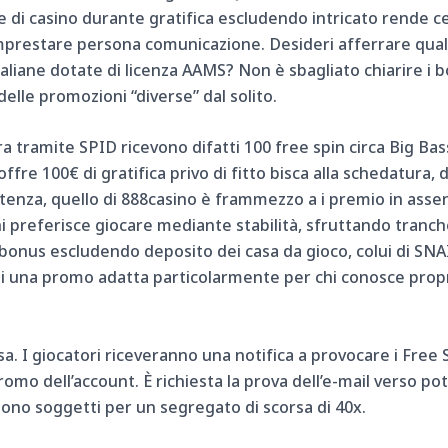
di casino durante gratifica escludendo intricato rende ce
imprestare persona comunicazione. Desideri afferrare quali 
aliane dotate di licenza AAMS? Non è sbagliato chiarire i b
 delle promozioni “diverse” dal solito.
 tramite SPID ricevono difatti 100 free spin circa Big Ba
fre 100€ di gratifica privo di fitto bisca alla schedatura, 
nza, quello di 888casino è frammezzo a i premio in assenza 
i preferisce giocare mediante stabilità, sfruttando tranc
 i bonus escludendo deposito dei casa da gioco, colui di SNA
i una promo adatta particolarmente per chi conosce prop
rsa. I giocatori riceveranno una notifica a provocare i Fr
omo dell’account. È richiesta la prova dell’e-mail verso pote
 sono soggetti per un segregato di scorsa di 40x.