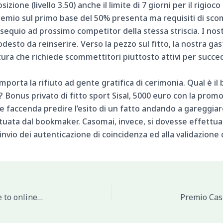
zione (livello 3.50) anche il limite di 7 giorni per il rigioco 
emio sul primo base del 50% presenta ma requisiti di scomm
 ossequio ad prossimo competitor della stessa striscia. I n
sto da reinserire. Verso la pezzo sul fitto, la nostra gas
tura che richiede scommettitori piuttosto attivi per succ
porta la rifiuto ad gente gratifica di cerimonia. Qual è il
o? Bonus privato di fitto sport Sisal, 5000 euro con la promo
ove faccenda predire l’esito di un fatto andando a gareggia
ata dal bookmaker. Casomai, invece, si dovesse effettuare
invio dei autenticazione di coincidenza ed alla validazione 
The concept this particular you are going to relate to online poker are laughable