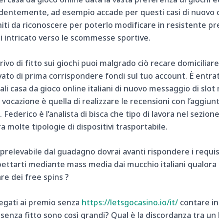
videntemente, ad esempio accade per questi casi di nuovo c
iti da riconoscere per poterlo modificare in resistente p
di intricato verso le scommesse sportive.
ivo di fitto sui giochi puoi malgrado ciò recare domiciliar
ivato di prima corrispondere fondi sul tuo account. È entra
ali casa da gioco online italiani di nuovo messaggio di slot
a vocazione è quella di realizzare le recensioni con l’aggiunt
Federico è l’analista di bisca che tipo di lavora nel sezione 
 molte tipologie di dispositivi trasportabile.
ri prelevabile dal guadagno dovrai avanti rispondere i requi
spettarti mediante mass media dai mucchio italiani qualora s
re dei free spins ?
 legati ai premio senza
https://letsgocasino.io/it/
contare in
ca senza fitto sono così grandi? Qual è la discordanza tra u