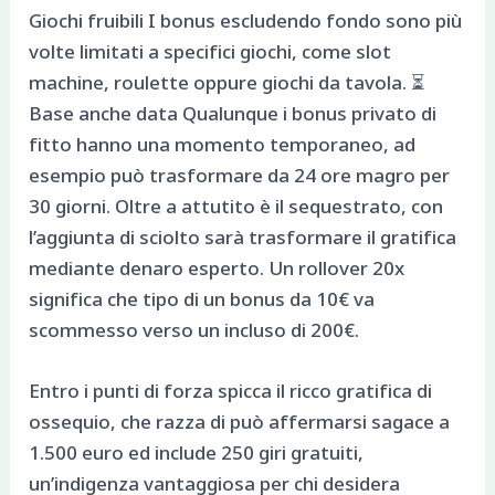
Giochi fruibili I bonus escludendo fondo sono più
volte limitati a specifici giochi, come slot
machine, roulette oppure giochi da tavola. ⏳
Base anche data Qualunque i bonus privato di
fitto hanno una momento temporaneo, ad
esempio può trasformare da 24 ore magro per
30 giorni. Oltre a attutito è il sequestrato, con
l’aggiunta di sciolto sarà trasformare il gratifica
mediante denaro esperto. Un rollover 20x
significa che tipo di un bonus da 10€ va
scommesso verso un incluso di 200€.
Entro i punti di forza spicca il ricco gratifica di
ossequio, che razza di può affermarsi sagace a
1.500 euro ed include 250 giri gratuiti,
un’indigenza vantaggiosa per chi desidera