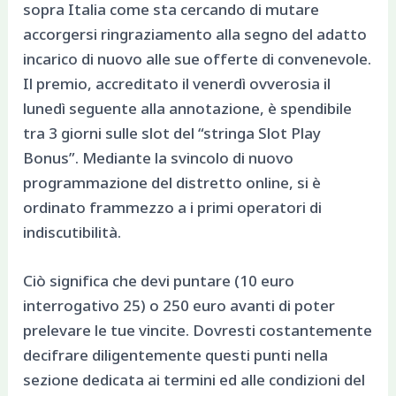
sopra Italia come sta cercando di mutare
accorgersi ringraziamento alla segno del adatto
incarico di nuovo alle sue offerte di convenevole.
Il premio, accreditato il venerdì ovverosia il
lunedì seguente alla annotazione, è spendibile
tra 3 giorni sulle slot del “stringa Slot Play
Bonus”. Mediante la svincolo di nuovo
programmazione del distretto online, si è
ordinato frammezzo a i primi operatori di
indiscutibilità.
Ciò significa che devi puntare (10 euro
interrogativo 25) o 250 euro avanti di poter
prelevare le tue vincite. Dovresti costantemente
decifrare diligentemente questi punti nella
sezione dedicata ai termini ed alle condizioni del