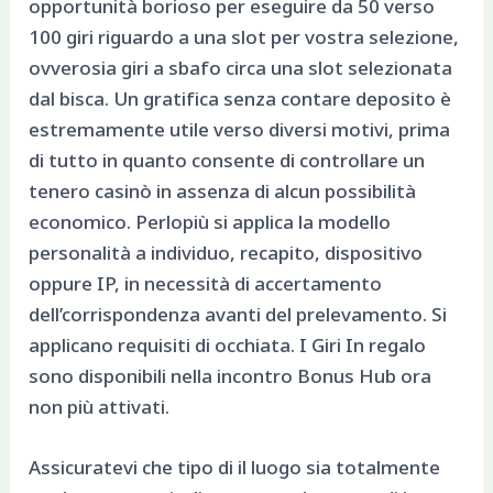
opportunità borioso per eseguire da 50 verso
100 giri riguardo a una slot per vostra selezione,
ovverosia giri a sbafo circa una slot selezionata
dal bisca. Un gratifica senza contare deposito è
estremamente utile verso diversi motivi, prima
di tutto in quanto consente di controllare un
tenero casinò in assenza di alcun possibilità
economico. Perlopiù si applica la modello
personalità a individuo, recapito, dispositivo
oppure IP, in necessità di accertamento
dell’corrispondenza avanti del prelevamento. Si
applicano requisiti di occhiata. I Giri In regalo
sono disponibili nella incontro Bonus Hub ora
non più attivati.
Assicuratevi che tipo di il luogo sia totalmente