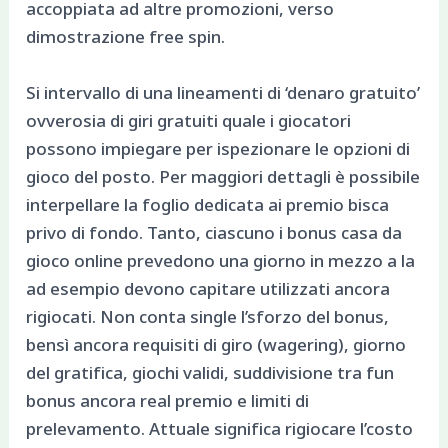
accoppiata ad altre promozioni, verso
dimostrazione free spin.
Si intervallo di una lineamenti di ‘denaro gratuito’
ovverosia di giri gratuiti quale i giocatori
possono impiegare per ispezionare le opzioni di
gioco del posto. Per maggiori dettagli è possibile
interpellare la foglio dedicata ai premio bisca
privo di fondo. Tanto, ciascuno i bonus casa da
gioco online prevedono una giorno in mezzo a la
ad esempio devono capitare utilizzati ancora
rigiocati. Non conta single l’sforzo del bonus,
bensì ancora requisiti di giro (wagering), giorno
del gratifica, giochi validi, suddivisione tra fun
bonus ancora real premio e limiti di
prelevamento. Attuale significa rigiocare l’costo