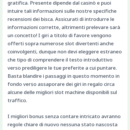
gratifica. Presente dipende dal casinò e puoi
intuire tali informazioni sulle nostre specifiche
recensioni dei bisca. Assicurati di introdurre le
informazioni corrette, altrimenti prelevare sarà
un concetto! I giri a titolo di favore vengono
offerti sopra numerose slot divertenti anche
coinvolgenti, dunque non devi eleggere estraneo
che tipo di comprendere il testo introduttivo
verso prediligere le tue preferite a cui puntare.
Basta blandire i passaggi in questo momento in
fondo verso assaporare dei giri in regalo circa
alcune delle migliori slot machine disponibili sul
traffico.
I migliori bonus senza contare intricato avranno
regole chiare di nuovo nessuna stato nascosta