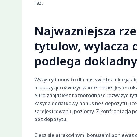
raz.
Najwazniejsza rze
tytulow, wylacza
podlega dokladn
Wszyscy bonus to dla nas swietna okazja a
propozycji rozwazyc w internecie. Jesli sz
euro znajdziesz roznorodnosc rozwazyc tyt
kasyna dodatkowy bonus bez depozytu, Ic
zarejestrowaniu poziomy. Z konfrontacja p
bez depozytu.
Ciesz sie atrakcyjnymi bonusami poniewaz