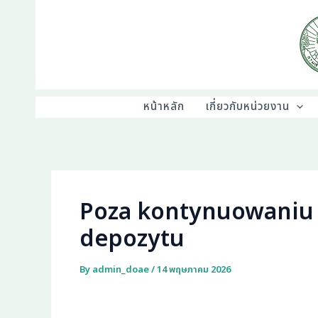
Skip
to
content
หน้าหลัก
เกี่ยวกับหน่วยงาน
Poza kontynuowaniu re
depozytu
By
admin_doae
/
14 พฤษภาคม 2026