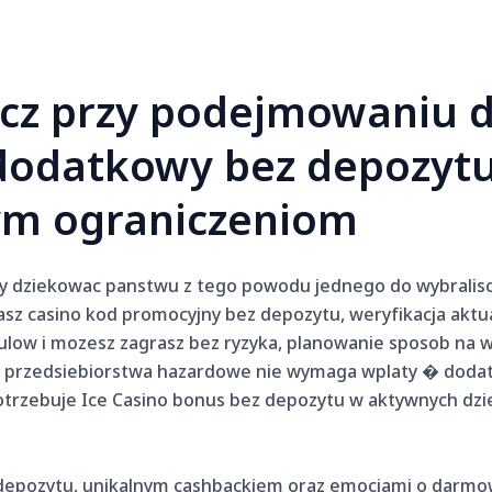
cz przy podejmowaniu de
 dodatkowy bez depozytu
ym ograniczeniom
by dziekowac panstwu z tego powodu jednego do wybralisc
ukasz casino kod promocyjny bez depozytu, weryfikacja aktu
ulow i mozesz zagrasz bez ryzyka, planowanie sposob na w
e przedsiebiorstwa hazardowe nie wymaga wplaty � doda
otrzebuje Ice Casino bonus bez depozytu w aktywnych dzie
 depozytu, unikalnym cashbackiem oraz emocjami o darmo