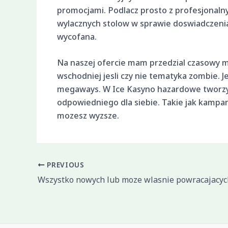
promocjami. Podlacz prosto z profesjonaln
wylacznych stolow w sprawie doswiadczenia
wycofana.
Na naszej ofercie mam przedzial czasowy 
wschodniej jesli czy nie tematyka zombie.
megaways. W Ice Kasyno hazardowe tworzymy 
odpowiedniego dla siebie. Takie jak kampan
mozesz wyzsze.
PREVIOUS