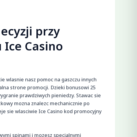
cyzji przy
 Ice Casino
ie wlasnie nasz pomoc na gaszczu innych
alna strone promocji. Dzieki bonusowi 25
ygranie prawdziwych pieniedzy. Stawac sie
tkowy mozna znalezc mechanicznie po
je sie wlasciwie Ice Casino kod promocyjny
wymi spinami i mozesz specjalnymi