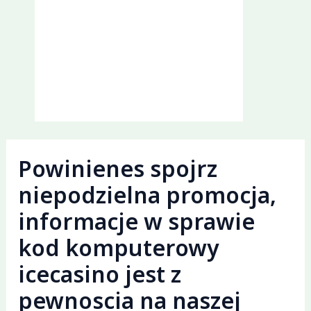
Powinienes spojrz
niepodzielna promocja,
informacje w sprawie
kod komputerowy
icecasino jest z
pewnoscia na naszej