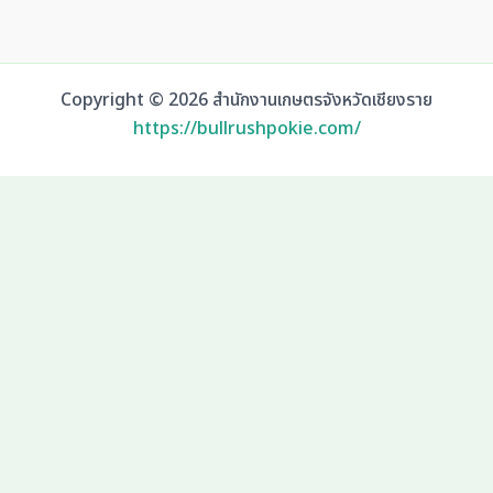
Copyright © 2026 สำนักงานเกษตรจังหวัดเชียงราย
https://bullrushpokie.com/