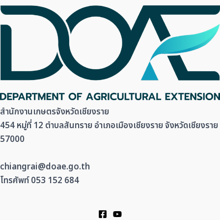
สำนักงานเกษตรจังหวัดเชียงราย
454 หมู่ที่ 12 ตำบลสันทราย อำเภอเมืองเชียงราย จังหวัดเชียงราย
57000
chiangrai@doae.go.th
โทรศัพท์ 053 152 684