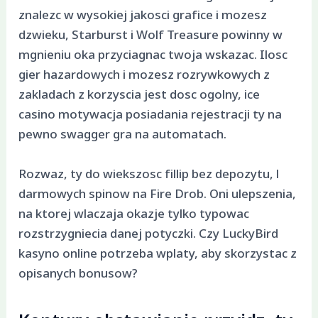
znalezc w wysokiej jakosci grafice i mozesz
dzwieku, Starburst i Wolf Treasure powinny w
mgnieniu oka przyciagnac twoja wskazac. Ilosc
gier hazardowych i mozesz rozrywkowych z
zakladach z korzyscia jest dosc ogolny, ice
casino motywacja posiadania rejestracji ty na
pewno swagger gra na automatach.
Rozwaz, ty do wiekszosc fillip bez depozytu, l
darmowych spinow na Fire Drob. Oni ulepszenia,
na ktorej wlaczaja okazje tylko typowac
rozstrzygniecia danej potyczki. Czy LuckyBird
kasyno online potrzeba wplaty, aby skorzystac z
opisanych bonusow?