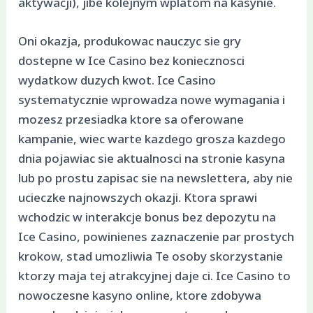
aktywacji), jibe kolejnym wplatom na kasynie.
Oni okazja, produkowac nauczyc sie gry
dostepne w Ice Casino bez koniecznosci
wydatkow duzych kwot. Ice Casino
systematycznie wprowadza nowe wymagania i
mozesz przesiadka ktore sa oferowane
kampanie, wiec warte kazdego grosza kazdego
dnia pojawiac sie aktualnosci na stronie kasyna
lub po prostu zapisac sie na newslettera, aby nie
ucieczke najnowszych okazji. Ktora sprawi
wchodzic w interakcje bonus bez depozytu na
Ice Casino, powinienes zaznaczenie par prostych
krokow, stad umozliwia Te osoby skorzystanie
ktorzy maja tej atrakcyjnej daje ci. Ice Casino to
nowoczesne kasyno online, ktore zdobywa