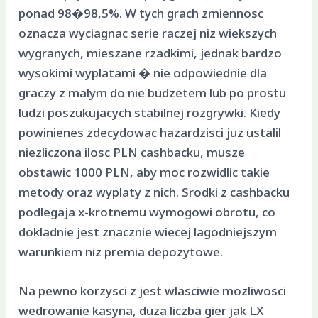
ponad 98�98,5%. W tych grach zmiennosc
oznacza wyciagnac serie raczej niz wiekszych
wygranych, mieszane rzadkimi, jednak bardzo
wysokimi wyplatami � nie odpowiednie dla
graczy z malym do nie budzetem lub po prostu
ludzi poszukujacych stabilnej rozgrywki. Kiedy
powinienes zdecydowac hazardzisci juz ustalil
niezliczona ilosc PLN cashbacku, musze
obstawic 1000 PLN, aby moc rozwidlic takie
metody oraz wyplaty z nich. Srodki z cashbacku
podlegaja x-krotnemu wymogowi obrotu, co
dokladnie jest znacznie wiecej lagodniejszym
warunkiem niz premia depozytowe.
Na pewno korzysci z jest wlasciwie mozliwosci
wedrowanie kasyna, duza liczba gier jak LX