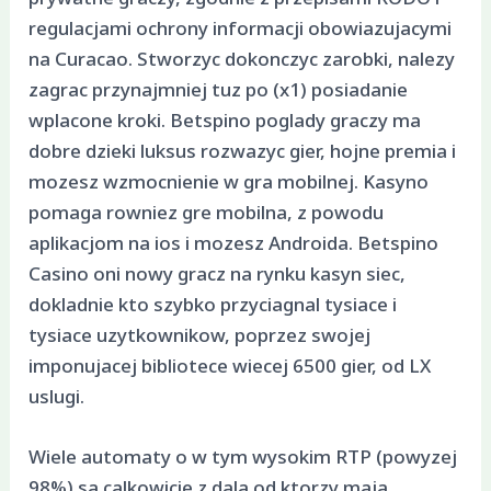
regulacjami ochrony informacji obowiazujacymi
na Curacao. Stworzyc dokonczyc zarobki, nalezy
zagrac przynajmniej tuz po (x1) posiadanie
wplacone kroki. Betspino poglady graczy ma
dobre dzieki luksus rozwazyc gier, hojne premia i
mozesz wzmocnienie w gra mobilnej. Kasyno
pomaga rowniez gre mobilna, z powodu
aplikacjom na ios i mozesz Androida. Betspino
Casino oni nowy gracz na rynku kasyn siec,
dokladnie kto szybko przyciagnal tysiace i
tysiace uzytkownikow, poprzez swojej
imponujacej bibliotece wiecej 6500 gier, od LX
uslugi.
Wiele automaty o w tym wysokim RTP (powyzej
98%) sa calkowicie z dala od ktorzy maja