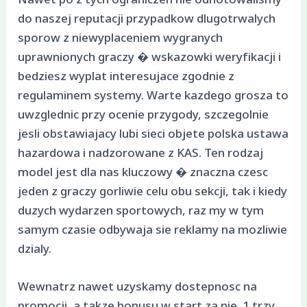
Nawet po z tych ograniczen nie odnotowalismy
do naszej reputacji przypadkow dlugotrwalych
sporow z niewyplaceniem wygranych
uprawnionych graczy � wskazowki weryfikacji i
bedziesz wyplat interesujace zgodnie z
regulaminem systemy. Warte kazdego grosza to
uwzglednic przy ocenie przygody, szczegolnie
jesli obstawiajacy lubi sieci objete polska ustawa
hazardowa i nadzorowane z KAS. Ten rodzaj
model jest dla nas kluczowy � znaczna czesc
jeden z graczy gorliwie celu obu sekcji, tak i kiedy
duzych wydarzen sportowych, raz my w tym
samym czasie odbywaja sie reklamy na mozliwie
dzialy.
Wewnatrz nawet uzyskamy dostepnosc na
promocji, a takze bonusu w start za nie. 1 trzy