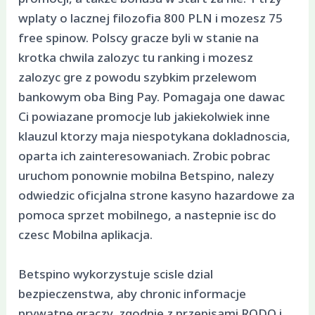
wplaty o lacznej filozofia 800 PLN i mozesz 75
free spinow. Polscy gracze byli w stanie na
krotka chwila zalozyc tu ranking i mozesz
zalozyc gre z powodu szybkim przelewom
bankowym oba Bing Pay. Pomagaja one dawac
Ci powiazane promocje lub jakiekolwiek inne
klauzul ktorzy maja niespotykana dokladnoscia,
oparta ich zainteresowaniach. Zrobic pobrac
uruchom ponownie mobilna Betspino, nalezy
odwiedzic oficjalna strone kasyno hazardowe za
pomoca sprzet mobilnego, a nastepnie isc do
czesc Mobilna aplikacja.
Betspino wykorzystuje scisle dzial
bezpieczenstwa, aby chronic informacje
prywatne graczy, zgodnie z przepisami RODO i