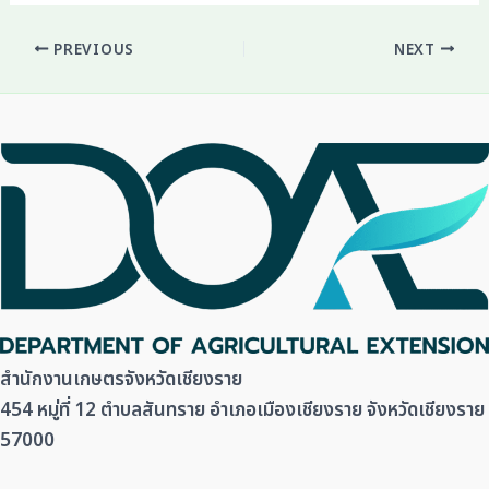
PREVIOUS
NEXT
สำนักงานเกษตรจังหวัดเชียงราย
454 หมู่ที่ 12 ตำบลสันทราย อำเภอเมืองเชียงราย จังหวัดเชียงราย
57000