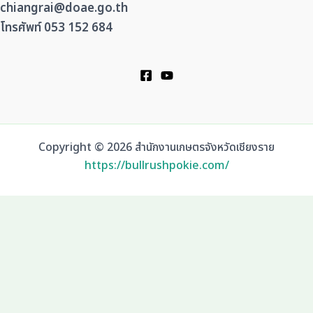
chiangrai@doae.go.th
โทรศัพท์ 053 152 684
Copyright © 2026 สำนักงานเกษตรจังหวัดเชียงราย
https://bullrushpokie.com/