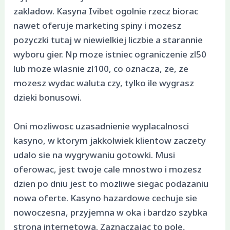
zakladow. Kasyna Ivibet ogolnie rzecz biorac
nawet oferuje marketing spiny i mozesz
pozyczki tutaj w niewielkiej liczbie a starannie
wyboru gier. Np moze istniec ograniczenie zl50
lub moze wlasnie zl100, co oznacza, ze, ze
mozesz wydac waluta czy, tylko ile wygrasz
dzieki bonusowi.
Oni mozliwosc uzasadnienie wyplacalnosci
kasyno, w ktorym jakkolwiek klientow zaczety
udalo sie na wygrywaniu gotowki. Musi
oferowac, jest twoje cale mnostwo i mozesz
dzien po dniu jest to mozliwe siegac podazaniu
nowa oferte. Kasyno hazardowe cechuje sie
nowoczesna, przyjemna w oka i bardzo szybka
strona internetowa. Zaznaczajac to pole,