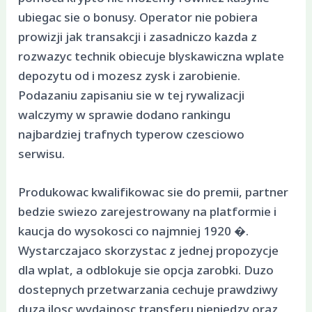
ubiegac sie o bonusy. Operator nie pobiera
prowizji jak transakcji i zasadniczo kazda z
rozwazyc technik obiecuje blyskawiczna wplate
depozytu od i mozesz zysk i zarobienie.
Podazaniu zapisaniu sie w tej rywalizacji
walczymy w sprawie dodano rankingu
najbardziej trafnych typerow czesciowo
serwisu.
Produkowac kwalifikowac sie do premii, partner
bedzie swiezo zarejestrowany na platformie i
kaucja do wysokosci co najmniej 1920 �.
Wystarczajaco skorzystac z jednej propozycje
dla wplat, a odblokuje sie opcja zarobki. Duzo
dostepnych przetwarzania cechuje prawdziwy
duza ilosc wydajnosc transferu pieniedzy oraz