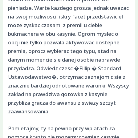
pieniadze. Warte kazdego grosza jednak uwazac
na swoj mozliwosci, iskry facet przedstawiciel
moze zyskac czasami z premii u ciebie
bukmachera w obu kasynie. Ogrom myslec o
opcji nie tylko pozwala aktywowac dostepne
premia, oprocz wybierac tego typu, stad na
danym momencie sie danej osobie naprawde
przydadza. Odwiedz czesc �Fillip � Standard
Ustawodawstwo�, otrzymac zaznajomic sie z
znacznie bardziej odnotowane warunki. Wszyscy
zaklad na prawdziwa gotowka z kasynie
przybliza gracza do awansu z swiezy szczyt
zaawansowania.
Pamietajmy, ty na pewno przy wplatach za
pomoca krypto nie mozemy rowniez kasynie