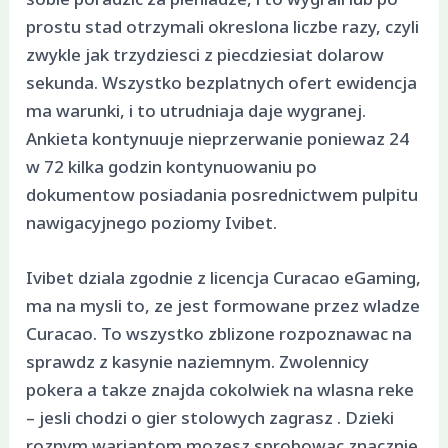
sobie poradzic za pieniadze, i to wygrali lub po
prostu stad otrzymali okreslona liczbe razy, czyli
zwykle jak trzydziesci z piecdziesiat dolarow
sekunda. Wszystko bezplatnych ofert ewidencja
ma warunki, i to utrudniaja daje wygranej.
Ankieta kontynuuje nieprzerwanie poniewaz 24
w 72 kilka godzin kontynuowaniu po
dokumentow posiadania posrednictwem pulpitu
nawigacyjnego poziomy Ivibet.
Ivibet dziala zgodnie z licencja Curacao eGaming,
ma na mysli to, ze jest formowane przez wladze
Curacao. To wszystko zblizone rozpoznawac na
sprawdz z kasynie naziemnym. Zwolennicy
pokera a takze znajda cokolwiek na wlasna reke
– jesli chodzi o gier stolowych zagrasz . Dzieki
roznym wariantom mozesz sprobowac znacznie