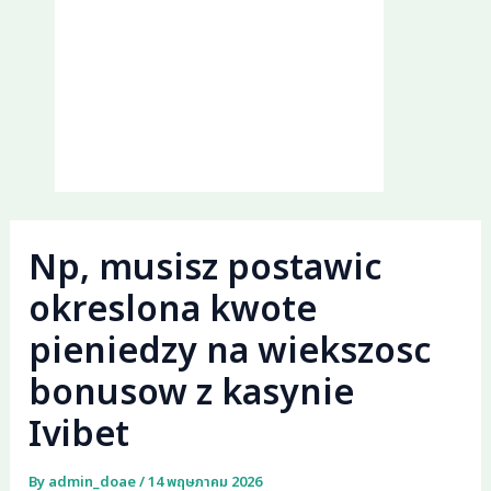
Np, musisz postawic
okreslona kwote
pieniedzy na wiekszosc
bonusow z kasynie
Ivibet
By
admin_doae
/
14 พฤษภาคม 2026