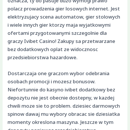
oznacza, ty do pasuje duzo wymogi prawo
polacz prowadzenia gier losowych internet. Jest
elektryzujacy scena automatow, gier stolowych
i wiele innych gier ktorzy maja wyjatkowymi
ofertami przygotowanymi szczegolnie dla
graczy Ivibet Casino! Zakupy sa przetwarzane
bez dodatkowych oplat ze widocznosc
przedsiebiorstwa hazardowe.
Dostarczaja one graczom wybor odebrania
osobach promocji i mozesz bonusow.
Niefortunnie do kasyno ivibet dodatkowy bez
depozytu nie jest obecnie dostepny, w kazdej
chwili moze sie to problem. dziesiec darmowych
spinow dawaj mu wybory obracac sie dziesiatka
momenty okreslona maszyna. Jeszcze w tym