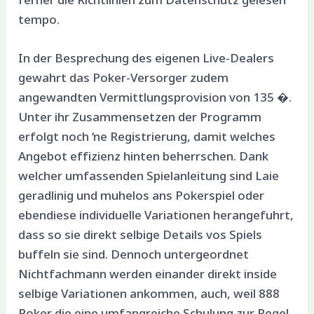
ferner die Richtlinien zum Datenschutz gelesen
tempo.
In der Besprechung des eigenen Live-Dealers
gewahrt das Poker-Versorger zudem
angewandten Vermittlungsprovision von 135 �.
Unter ihr Zusammensetzen der Programm
erfolgt noch ‘ne Registrierung, damit welches
Angebot effizienz hinten beherrschen. Dank
welcher umfassenden Spielanleitung sind Laie
geradlinig und muhelos ans Pokerspiel oder
ebendiese individuelle Variationen herangefuhrt,
dass so sie direkt selbige Details vos Spiels
buffeln sie sind. Dennoch untergeordnet
Nichtfachmann werden einander direkt inside
selbige Variationen ankommen, auch, weil 888