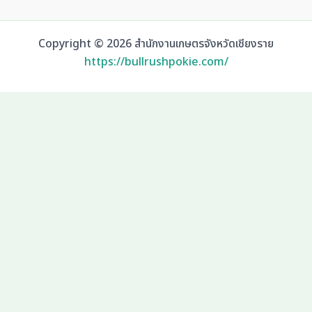
Copyright © 2026 สำนักงานเกษตรจังหวัดเชียงราย
https://bullrushpokie.com/