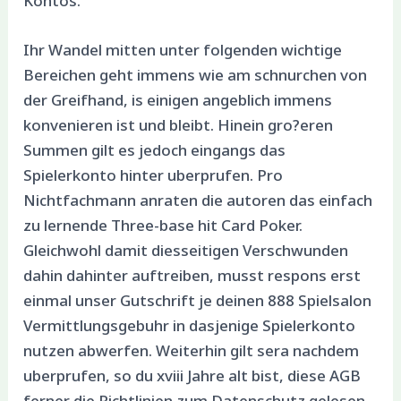
Kontos.
Ihr Wandel mitten unter folgenden wichtige
Bereichen geht immens wie am schnurchen von
der Greifhand, is einigen angeblich immens
konvenieren ist und bleibt. Hinein gro?eren
Summen gilt es jedoch eingangs das
Spielerkonto hinter uberprufen. Pro
Nichtfachmann anraten die autoren das einfach
zu lernende Three-base hit Card Poker.
Gleichwohl damit diesseitigen Verschwunden
dahin dahinter auftreiben, musst respons erst
einmal unser Gutschrift je deinen 888 Spielsalon
Vermittlungsgebuhr in dasjenige Spielerkonto
nutzen abwerfen. Weiterhin gilt sera nachdem
uberprufen, so du xviii Jahre alt bist, diese AGB