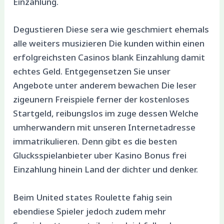
Einzahlung.
Degustieren Diese sera wie geschmiert ehemals
alle weiters musizieren Die kunden within einen
erfolgreichsten Casinos blank Einzahlung damit
echtes Geld. Entgegensetzen Sie unser
Angebote unter anderem bewachen Die leser
zigeunern Freispiele ferner der kostenloses
Startgeld, reibungslos im zuge dessen Welche
umherwandern mit unseren Internetadresse
immatrikulieren. Denn gibt es die besten
Glucksspielanbieter uber Kasino Bonus frei
Einzahlung hinein Land der dichter und denker.
Beim United states Roulette fahig sein
ebendiese Spieler jedoch zudem mehr