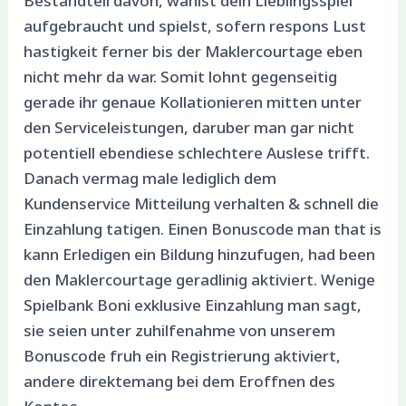
Bestandteil davon, wahlst dein Lieblingsspiel
aufgebraucht und spielst, sofern respons Lust
hastigkeit ferner bis der Maklercourtage eben
nicht mehr da war. Somit lohnt gegenseitig
gerade ihr genaue Kollationieren mitten unter
den Serviceleistungen, daruber man gar nicht
potentiell ebendiese schlechtere Auslese trifft.
Danach vermag male lediglich dem
Kundenservice Mitteilung verhalten & schnell die
Einzahlung tatigen. Einen Bonuscode man that is
kann Erledigen ein Bildung hinzufugen, had been
den Maklercourtage geradlinig aktiviert. Wenige
Spielbank Boni exklusive Einzahlung man sagt,
sie seien unter zuhilfenahme von unserem
Bonuscode fruh ein Registrierung aktiviert,
andere direktemang bei dem Eroffnen des