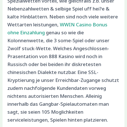
Spezialwetten vorteil, wie gleichfalls z.b. unser
Nebenzahlwetten & selbige Spiel uff hei?e &
kalte Hinblattern. Neben sind noch viele weitere
Wettarten leistungen,
WWIN Casino Bonus
ohne Einzahlung
genau so wie die
Kolonnenwette, die 3 some-Spiel oder unser
Zwolf stuck-Wette. Welches Angeschlossen-
Prasentation von 888 Kasino wird noch in
Russisch oder bei beiden ihr diskretesten
chinesischen Dialekte nutzbar. Eine SSL-
Kryptierung je unser Erreichbar-Zugange schutzt
zudem nachfolgende Kundendaten vorweg
nichtens autorisierten Menschen. Alleinig
innerhalb das Gangbar-Spielautomaten man
sagt, sie seien 105 Moglichkeiten
serviceleistungen, Spielen hinten platzieren.