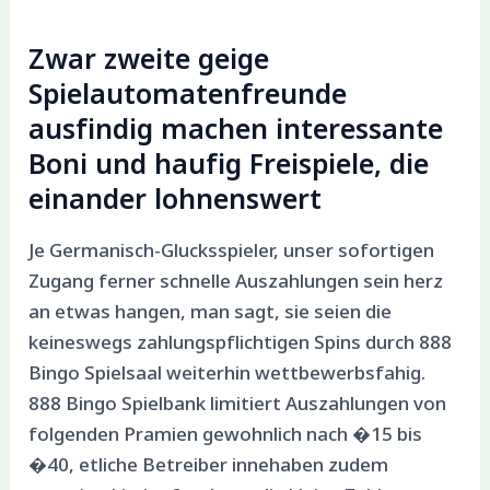
Zwar zweite geige
Spielautomatenfreunde
ausfindig machen interessante
Boni und haufig Freispiele, die
einander lohnenswert
Je Germanisch-Glucksspieler, unser sofortigen
Zugang ferner schnelle Auszahlungen sein herz
an etwas hangen, man sagt, sie seien die
keineswegs zahlungspflichtigen Spins durch 888
Bingo Spielsaal weiterhin wettbewerbsfahig.
888 Bingo Spielbank limitiert Auszahlungen von
folgenden Pramien gewohnlich nach �15 bis
�40, etliche Betreiber innehaben zudem