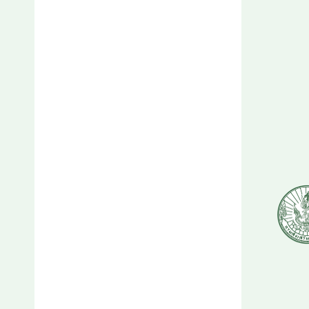
Skip
to
content