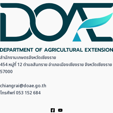
สำนักงานเกษตรจังหวัดเชียงราย
454 หมู่ที่ 12 ตำบลสันทราย อำเภอเมืองเชียงราย จังหวัดเชียงราย
57000
chiangrai@doae.go.th
โทรศัพท์ 053 152 684