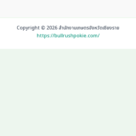
Copyright © 2026 สำนักงานเกษตรจังหวัดเชียงราย
https://bullrushpokie.com/