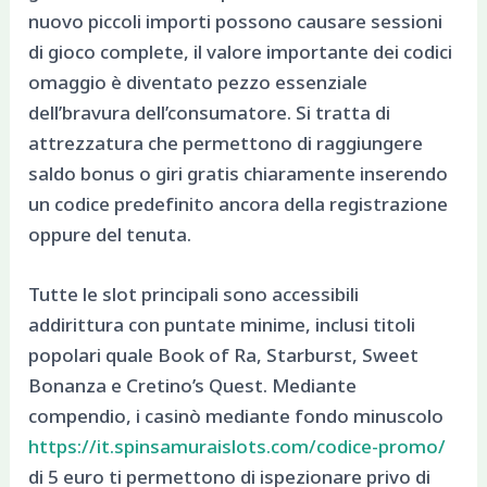
nuovo piccoli importi possono causare sessioni
di gioco complete, il valore importante dei codici
omaggio è diventato pezzo essenziale
dell’bravura dell’consumatore. Si tratta di
attrezzatura che permettono di raggiungere
saldo bonus o giri gratis chiaramente inserendo
un codice predefinito ancora della registrazione
oppure del tenuta.
Tutte le slot principali sono accessibili
addirittura con puntate minime, inclusi titoli
popolari quale Book of Ra, Starburst, Sweet
Bonanza e Cretino’s Quest. Mediante
compendio, i casinò mediante fondo minuscolo
https://it.spinsamuraislots.com/codice-promo/
di 5 euro ti permettono di ispezionare privo di