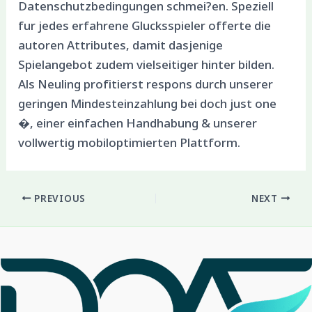
Datenschutzbedingungen schmei?en. Speziell
fur jedes erfahrene Glucksspieler offerte die
autoren Attributes, damit dasjenige
Spielangebot zudem vielseitiger hinter bilden.
Als Neuling profitierst respons durch unserer
geringen Mindesteinzahlung bei doch just one
�, einer einfachen Handhabung & unserer
vollwertig mobiloptimierten Plattform.
PREVIOUS
NEXT