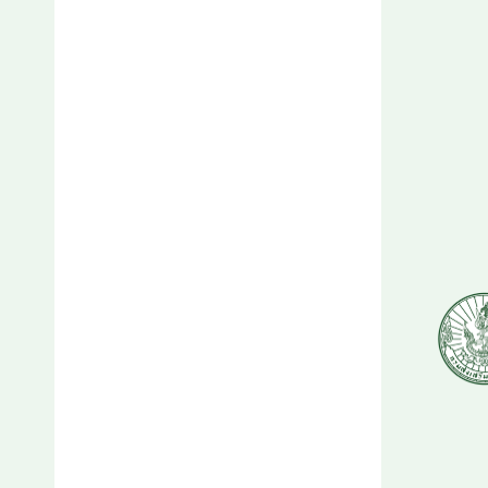
Skip
to
content