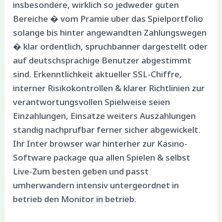
insbesondere, wirklich so jedweder guten
Bereiche � vom Pramie uber das Spielportfolio
solange bis hinter angewandten Zahlungswegen
� klar ordentlich, spruchbanner dargestellt oder
auf deutschsprachige Benutzer abgestimmt
sind. Erkenntlichkeit aktueller SSL-Chiffre,
interner Risikokontrollen & klarer Richtlinien zur
verantwortungsvollen Spielweise seien
Einzahlungen, Einsatze weiters Auszahlungen
standig nachprufbar ferner sicher abgewickelt.
Ihr Inter browser war hinterher zur Kasino-
Software package qua allen Spielen & selbst
Live-Zum besten geben und passt
umherwandern intensiv untergeordnet in
betrieb den Monitor in betrieb.