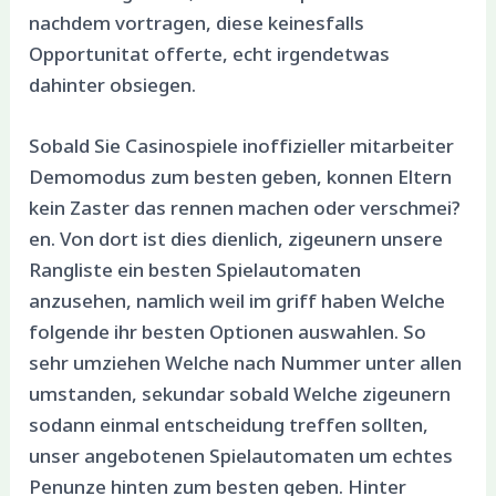
nachdem vortragen, diese keinesfalls
Opportunitat offerte, echt irgendetwas
dahinter obsiegen.
Sobald Sie Casinospiele inoffizieller mitarbeiter
Demomodus zum besten geben, konnen Eltern
kein Zaster das rennen machen oder verschmei?
en. Von dort ist dies dienlich, zigeunern unsere
Rangliste ein besten Spielautomaten
anzusehen, namlich weil im griff haben Welche
folgende ihr besten Optionen auswahlen. So
sehr umziehen Welche nach Nummer unter allen
umstanden, sekundar sobald Welche zigeunern
sodann einmal entscheidung treffen sollten,
unser angebotenen Spielautomaten um echtes
Penunze hinten zum besten geben. Hinter