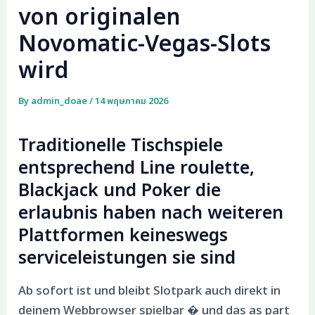
von originalen
Novomatic-Vegas-Slots
wird
By
admin_doae
/
14 พฤษภาคม 2026
Traditionelle Tischspiele
entsprechend Line roulette,
Blackjack und Poker die
erlaubnis haben nach weiteren
Plattformen keineswegs
serviceleistungen sie sind
Ab sofort ist und bleibt Slotpark auch direkt in
deinem Webbrowser spielbar � und das as part