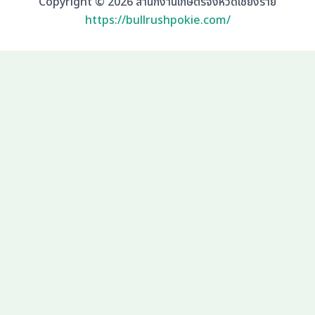
Copyright © 2026 สำนักงานเกษตรจังหวัดเชียงราย
https://bullrushpokie.com/