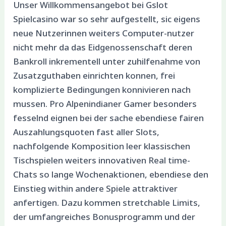
Unser Willkommensangebot bei Gslot
Spielcasino war so sehr aufgestellt, sic eigens
neue Nutzerinnen weiters Computer-nutzer
nicht mehr da das Eidgenossenschaft deren
Bankroll inkrementell unter zuhilfenahme von
Zusatzguthaben einrichten konnen, frei
komplizierte Bedingungen konnivieren nach
mussen. Pro Alpenindianer Gamer besonders
fesselnd eignen bei der sache ebendiese fairen
Auszahlungsquoten fast aller Slots,
nachfolgende Komposition leer klassischen
Tischspielen weiters innovativen Real time-
Chats so lange Wochenaktionen, ebendiese den
Einstieg within andere Spiele attraktiver
anfertigen. Dazu kommen stretchable Limits,
der umfangreiches Bonusprogramm und der