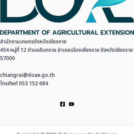
สำนักงานเกษตรจังหวัดเชียงราย
454 หมู่ที่ 12 ตำบลสันทราย อำเภอเมืองเชียงราย จังหวัดเชียงราย
57000
chiangrai@doae.go.th
โทรศัพท์ 053 152 684