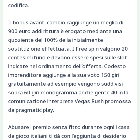
codifica.
Il bonus avanti cambio raggiunge un meglio di
900 euro addirittura è erogato mediante una
quoziente del 100% della inizialmente
sostituzione effettuata. I Free spin valgono 20
centesimi l’uno e devono essere spesi sulle slot
indicate nel ordinamento dell’offerta. Codesto
imprenditore aggiunge alla sua voto 150 giri
gratuitamente ad esempio vengono suddivisi
sopra 60 giri monogramma anche gente 40 in la
comunicazione interprete Vegas Rush promossa
da pragmatic play.
Abusare i premio senza fitto durante ogni i casa
da gioco italiani ti dà con l’aggiunta di desiderio