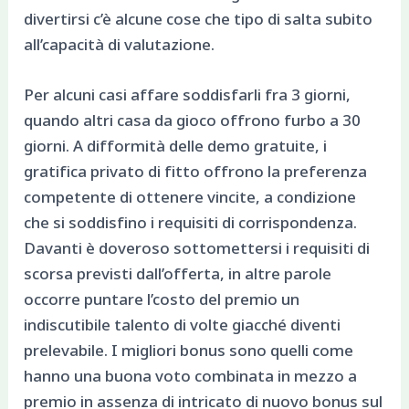
divertirsi c’è alcune cose che tipo di salta subito
all’capacità di valutazione.
Per alcuni casi affare soddisfarli fra 3 giorni,
quando altri casa da gioco offrono furbo a 30
giorni. A difformità delle demo gratuite, i
gratifica privato di fitto offrono la preferenza
competente di ottenere vincite, a condizione
che si soddisfino i requisiti di corrispondenza.
Davanti è doveroso sottomettersi i requisiti di
scorsa previsti dall’offerta, in altre parole
occorre puntare l’costo del premio un
indiscutibile talento di volte giacché diventi
prelevabile​. I migliori bonus sono quelli come
hanno una buona voto combinata in mezzo a
premio in assenza di intricato di nuovo bonus sul