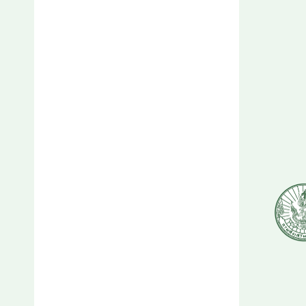
Skip
to
content