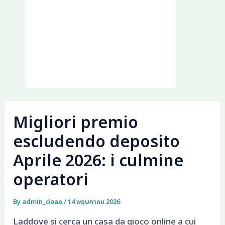
Migliori premio
escludendo deposito
Aprile 2026: i culmine
operatori
By
admin_doae
/
14 พฤษภาคม 2026
Laddove si cerca un casa da gioco online a cui