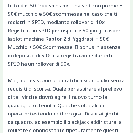
fitto è di 50 free spins per una slot con promo +
50€ mucchio e 50€ scommesse nel caso che ti
registri in SPID, mediante rollover di 10x.
Registrati in SPID per ospitare 50 giri gratisper
la slot machine Raptor 2 di Yggdrasil + 50€
Mucchio + 50€ Scommesse! Il bonus in assenza
di deposito di 50€ alla registrazione durante
SPID ha un rollover di 50x.
Mai, non esistono ora gratifica scompiglio senza
requisiti di scorsa. Quale per aspirare al prelievo
di tali vincite dovrò agire 1 nuovo turno la
guadagno ottenuta. Qualche volta alcuni
operatori estendono i loro gratifica e ai giochi
da quadro, ad esempio il blackjack addirittura la
roulette ciononostante ripetutamente questi