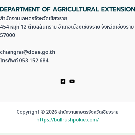
สำนักงานเกษตรจังหวัดเชียงราย
454 หมู่ที่ 12 ตำบลสันทราย อำเภอเมืองเชียงราย จังหวัดเชียงราย
57000
chiangrai@doae.go.th
โทรศัพท์ 053 152 684
Copyright © 2026 สำนักงานเกษตรจังหวัดเชียงราย
https://bullrushpokie.com/