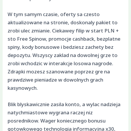
W tym samym czasie, oferty sa czesto
aktualizowane na stronie, doskonaly pakiet to
zrobi ulec zmianie. Ciekawey filip w start PLN +
sto Free Spinow, promocje cashback, bezplatne
spiny, kody bonusowe i bedziesz zachety bez
depozytu. Wszyscy zaklad na dowolnej grze to
zrobi wchodzic w interakcje losowa nagrode.
Zdrapki mozesz szanowane poprzez gre na
prawdziwe pieniadze w dowolnych grach
kasynowych.
Blik blyskawicznie zasila konto, a wylac nadzieja
natychmiastowe wygrana raczej niz
posrednikow. Wager koniecznego bonusu
gotowkowego technologia informacyjna x30,