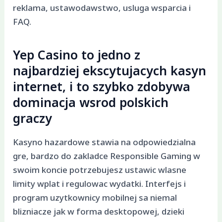
reklama, ustawodawstwo, usluga wsparcia i
FAQ.
Yep Casino to jedno z
najbardziej ekscytujacych kasyn
internet, i to szybko zdobywa
dominacja wsrod polskich
graczy
Kasyno hazardowe stawia na odpowiedzialna
gre, bardzo do zakladce Responsible Gaming w
swoim koncie potrzebujesz ustawic wlasne
limity wplat i regulowac wydatki. Interfejs i
program uzytkownicy mobilnej sa niemal
blizniacze jak w forma desktopowej, dzieki