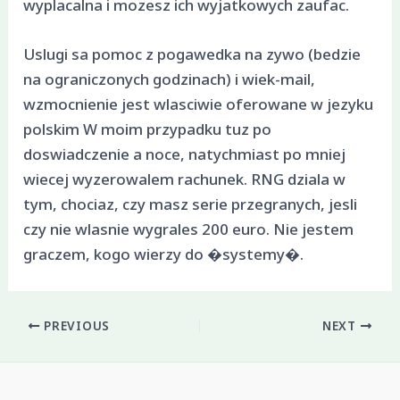
wyplacalna i mozesz ich wyjatkowych zaufac.
Uslugi sa pomoc z pogawedka na zywo (bedzie
na ograniczonych godzinach) i wiek-mail,
wzmocnienie jest wlasciwie oferowane w jezyku
polskim W moim przypadku tuz po
doswiadczenie a noce, natychmiast po mniej
wiecej wyzerowalem rachunek. RNG dziala w
tym, chociaz, czy masz serie przegranych, jesli
czy nie wlasnie wygrales 200 euro. Nie jestem
graczem, kogo wierzy do �systemy�.
PREVIOUS
NEXT