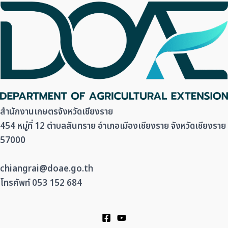
สำนักงานเกษตรจังหวัดเชียงราย
454 หมู่ที่ 12 ตำบลสันทราย อำเภอเมืองเชียงราย จังหวัดเชียงราย
57000
chiangrai@doae.go.th
โทรศัพท์ 053 152 684