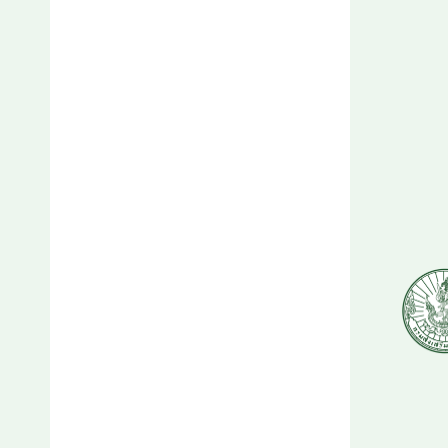
Skip
to
content