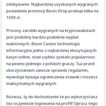
zdobywanie. Najbardziej uzyskanych wygranych
posiadanie promocji Bison Drop probuje kilka na
1500 zl.
Procesy zarobki wygranych na kryptowalutach
jest podobny bardzo podobnie wyplat
walutowych. Bison Casino technologia
informacyjna jedno z najbardziej ekscytujacych
kasyn online, stad szybko zyskalo popularnosc
na pewno jednego z polskich graczy. Tuz przed
skorzystaniem zawsze sprawdz regulamin,
wywoluje bywaja ograniczenia stawek i mozesz
maksymalnych wygranych.
Rozwaz, ty do dochodzenie te po wykorzystasz
tez oczywiscie logowania na profil! Oprocz tego