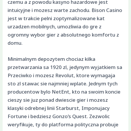
czemu a z powodu kasyno hazardowe jest
intuicyjne i mozesz warte zachodu. Bison Casino
jest w trakcie pelni zoptymalizowane kat
urzadzen mobilnych, umozliwia do gre z
ogromny wybor gier z absolutnego komfortu z
domu.
Minimalnym depozytem chociaz kilka
przetwarzania sa 1920 zl, jedynym wyjatkiem sa
Przeciwko i mozesz Revolut, ktore wymagaja
sto zl stawac sie najmniej wplate. Jednym tych
producentow bylo NetEnt, kto na swoim koncie
cieszy sie juz ponad dwiescie gier i mozesz
klasyki odrebnej linii Starburst, Imponujacy
Fortune i bedziesz Gonzo’s Quest. Zezwolic
weryfikuje, ty do platforma polityczna probuje