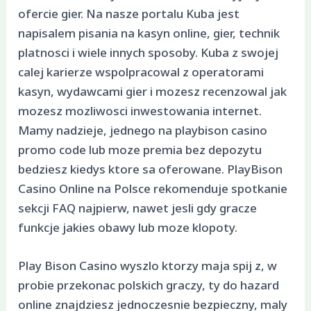
ofercie gier. Na nasze portalu Kuba jest
napisalem pisania na kasyn online, gier, technik
platnosci i wiele innych sposoby. Kuba z swojej
calej karierze wspolpracowal z operatorami
kasyn, wydawcami gier i mozesz recenzowal jak
mozesz mozliwosci inwestowania internet.
Mamy nadzieje, jednego na playbison casino
promo code lub moze premia bez depozytu
bedziesz kiedys ktore sa oferowane. PlayBison
Casino Online na Polsce rekomenduje spotkanie
sekcji FAQ najpierw, nawet jesli gdy gracze
funkcje jakies obawy lub moze klopoty.
Play Bison Casino wyszlo ktorzy maja spij z, w
probie przekonac polskich graczy, ty do hazard
online znajdziesz jednoczesnie bezpieczny, maly