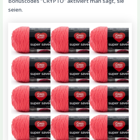
Bonuscodes “CRYPTO” aktiviert man sagt, sie
seien.