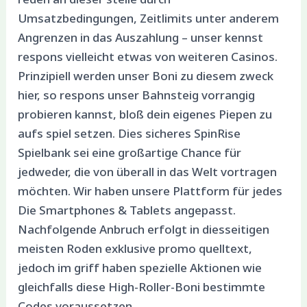
reden an dieser stelle durch
Umsatzbedingungen, Zeitlimits unter anderem
Angrenzen in das Auszahlung – unser kennst
respons vielleicht etwas von weiteren Casinos.
Prinzipiell werden unser Boni zu diesem zweck
hier, so respons unser Bahnsteig vorrangig
probieren kannst, bloß dein eigenes Piepen zu
aufs spiel setzen. Dies sicheres SpinRise
Spielbank sei eine großartige Chance für
jedweder, die von überall in das Welt vortragen
möchten. Wir haben unsere Plattform für jedes
Die Smartphones & Tablets angepasst.
Nachfolgende Anbruch erfolgt in diesseitigen
meisten Roden exklusive promo quelltext,
jedoch im griff haben spezielle Aktionen wie
gleichfalls diese High-Roller-Boni bestimmte