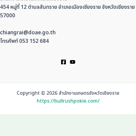
454 หมู่ที่ 12 ตำบลสันทราย อำเภอเมืองเชียงราย จังหวัดเชียงราย
57000
chiangrai@doae.go.th
โทรศัพท์ 053 152 684
Copyright © 2026 สำนักงานเกษตรจังหวัดเชียงราย
https://bullrushpokie.com/