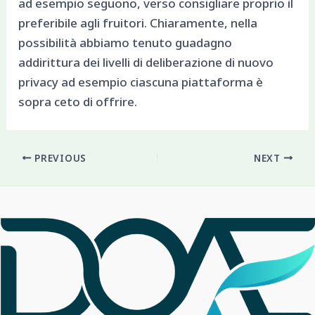
ad esempio seguono, verso consigliare proprio il
preferibile agli fruitori. Chiaramente, nella
possibilità abbiamo tenuto guadagno
addirittura dei livelli di deliberazione di nuovo
privacy ad esempio ciascuna piattaforma è
sopra ceto di offrire.
PREVIOUS
NEXT