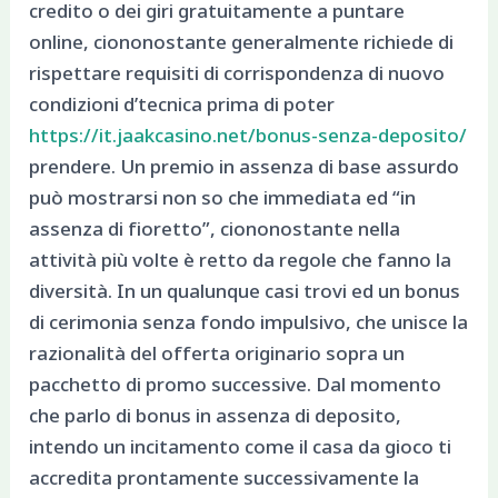
credito o dei giri gratuitamente a puntare
online, ciononostante generalmente richiede di
rispettare requisiti di corrispondenza di nuovo
condizioni d’tecnica prima di poter
https://it.jaakcasino.net/bonus-senza-deposito/
prendere. Un premio in assenza di base assurdo
può mostrarsi non so che immediata ed “in
assenza di fioretto”, ciononostante nella
attività più volte è retto da regole che fanno la
diversità. In un qualunque casi trovi ed un bonus
di cerimonia senza fondo impulsivo, che unisce la
razionalità del offerta originario sopra un
pacchetto di promo successive. Dal momento
che parlo di bonus in assenza di deposito,
intendo un incitamento come il casa da gioco ti
accredita prontamente successivamente la