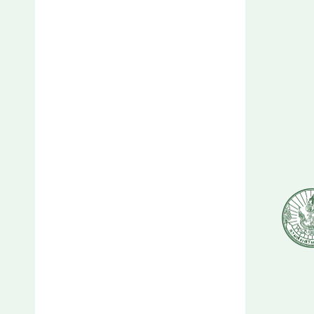
Skip
to
content