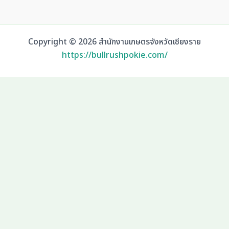
Copyright © 2026 สำนักงานเกษตรจังหวัดเชียงราย
https://bullrushpokie.com/