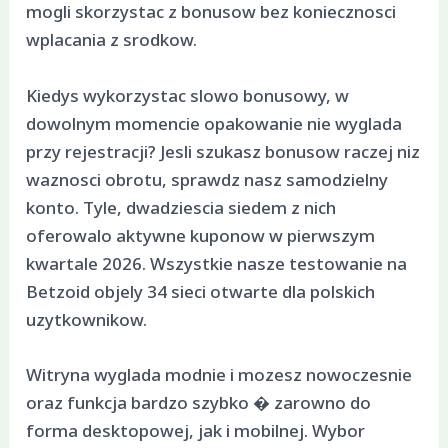
mogli skorzystac z bonusow bez koniecznosci
wplacania z srodkow.
Kiedys wykorzystac slowo bonusowy, w
dowolnym momencie opakowanie nie wyglada
przy rejestracji? Jesli szukasz bonusow raczej niz
waznosci obrotu, sprawdz nasz samodzielny
konto. Tyle, dwadziescia siedem z nich
oferowalo aktywne kuponow w pierwszym
kwartale 2026. Wszystkie nasze testowanie na
Betzoid objely 34 sieci otwarte dla polskich
uzytkownikow.
Witryna wyglada modnie i mozesz nowoczesnie
oraz funkcja bardzo szybko � zarowno do
forma desktopowej, jak i mobilnej. Wybor