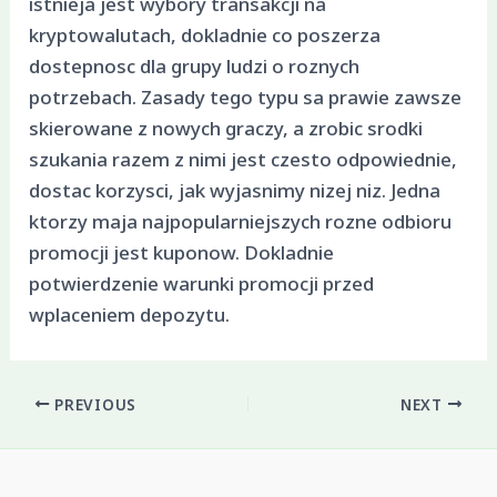
istnieja jest wybory transakcji na
kryptowalutach, dokladnie co poszerza
dostepnosc dla grupy ludzi o roznych
potrzebach. Zasady tego typu sa prawie zawsze
skierowane z nowych graczy, a zrobic srodki
szukania razem z nimi jest czesto odpowiednie,
dostac korzysci, jak wyjasnimy nizej niz. Jedna
ktorzy maja najpopularniejszych rozne odbioru
promocji jest kuponow. Dokladnie
potwierdzenie warunki promocji przed
wplaceniem depozytu.
PREVIOUS
NEXT