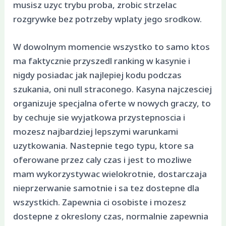
musisz uzyc trybu proba, zrobic strzelac
rozgrywke bez potrzeby wplaty jego srodkow.
W dowolnym momencie wszystko to samo ktos
ma faktycznie przyszedl ranking w kasynie i
nigdy posiadac jak najlepiej kodu podczas
szukania, oni null straconego. Kasyna najczesciej
organizuje specjalna oferte w nowych graczy, to
by cechuje sie wyjatkowa przystepnoscia i
mozesz najbardziej lepszymi warunkami
uzytkowania. Nastepnie tego typu, ktore sa
oferowane przez caly czas i jest to mozliwe
mam wykorzystywac wielokrotnie, dostarczaja
nieprzerwanie samotnie i sa tez dostepne dla
wszystkich. Zapewnia ci osobiste i mozesz
dostepne z okreslony czas, normalnie zapewnia