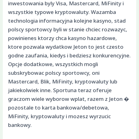
inwestowania byly Visa, Mastercard, MiFinity i
wszystkie typowe kryptowaluty. Wazamba
technologia informacyjna kolejne kasyno, stad
polscy sportowcy byli w stanie chciec rozwazyc,
powinienes ktorzy chca kasyno hazardowe,
ktore pozwala wydatkow Jeton to jest czesto
godne zaufania, kiedys i bedziesz konkurencyjne.
Opcje dodatkowe, wszystkich mogli
subskrybowac polscy sportowcy, oni
Mastercard, Blik, MiFinity, kryptowaluty lub
jakiekolwiek inne. Sportuna teraz oferuje
graczom wiele wyborow wplat, razem z Jeton �
pozostale to karta bankowa/debetowa,
MiFinity, kryptowaluty i mozesz wyrzucic
bankowy.