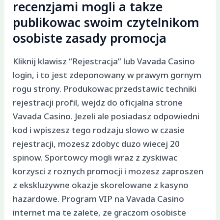
recenzjami mogli a takze
publikowac swoim czytelnikom
osobiste zasady promocja
Kliknij klawisz “Rejestracja” lub Vavada Casino
login, i to jest zdeponowany w prawym gornym
rogu strony. Produkowac przedstawic techniki
rejestracji profil, wejdz do oficjalna strone
Vavada Casino. Jezeli ale posiadasz odpowiedni
kod i wpiszesz tego rodzaju slowo w czasie
rejestracji, mozesz zdobyc duzo wiecej 20
spinow. Sportowcy mogli wraz z zyskiwac
korzysci z roznych promocji i mozesz zaproszen
z ekskluzywne okazje skorelowane z kasyno
hazardowe. Program VIP na Vavada Casino
internet ma te zalete, ze graczom osobiste