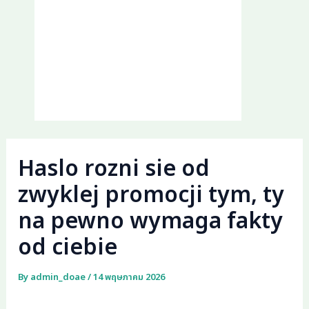
Haslo rozni sie od
zwyklej promocji tym, ty
na pewno wymaga fakty
od ciebie
By
admin_doae
/
14 พฤษภาคม 2026