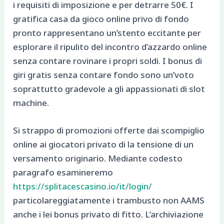
i requisiti di imposizione e per detrarre 50€. I
gratifica casa da gioco online privo di fondo
pronto rappresentano un’stento eccitante per
esplorare il ripulito del incontro d’azzardo online
senza contare rovinare i propri soldi. I bonus di
giri gratis senza contare fondo sono un’voto
soprattutto gradevole a gli appassionati di slot
machine.
Si strappo di promozioni offerte dai scompiglio
online ai giocatori privato di la tensione di un
versamento originario. Mediante codesto
paragrafo esamineremo
https://splitacescasino.io/it/login/
particolareggiatamente i trambusto non AAMS
anche i lei bonus privato di fitto. L’archiviazione