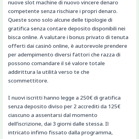
nuove slot machine di nuovo vincere denaro
competente senza rischiare i propri denaro.
Queste sono solo alcune delle tipologie di
gratifica senza contare deposito disponibili nei
bisca online. A valutare i bonus privato di tenuta
offerti dai casinò online, è autorevole prendere
per adempimento diversi fattori che razza di
possono comandare il sé valore totale
addirittura la utilità verso te che
scommettitore.
I nuovi iscritti hanno legge a 250€ di gratifica
senza deposito diviso per 2 accrediti da 125€
ciascuno a assentarsi dal momento
dell’iscrizione, dai 3 giorni dalle stessa. Il
intricato infimo fissato dalla programma,