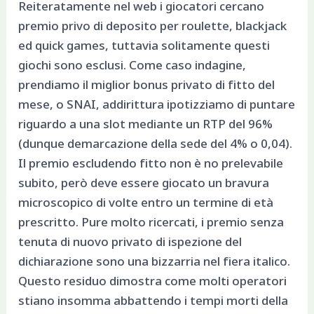
Reiteratamente nel web i giocatori cercano
premio privo di deposito per roulette, blackjack
ed quick games, tuttavia solitamente questi
giochi sono esclusi. Come caso indagine,
prendiamo il miglior bonus privato di fitto del
mese, o SNAI, addirittura ipotizziamo di puntare
riguardo a una slot mediante un RTP del 96%
(dunque demarcazione della sede del 4% o 0,04).
Il premio escludendo fitto non è no prelevabile
subito, però deve essere giocato un bravura
microscopico di volte entro un termine di età
prescritto. Pure molto ricercati, i premio senza
tenuta di nuovo privato di ispezione del
dichiarazione sono una bizzarria nel fiera italico.
Questo residuo dimostra come molti operatori
stiano insomma abbattendo i tempi morti della