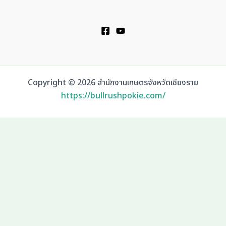
Copyright © 2026 สำนักงานเกษตรจังหวัดเชียงราย
https://bullrushpokie.com/