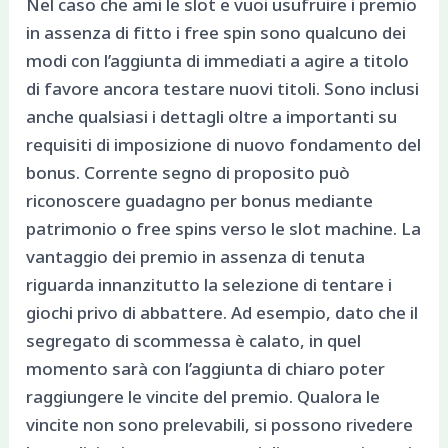
Nel caso che ami le slot e vuoi usufruire i premio
in assenza di fitto i free spin sono qualcuno dei
modi con l’aggiunta di immediati a agire a titolo
di favore ancora testare nuovi titoli. Sono inclusi
anche qualsiasi i dettagli oltre a importanti su
requisiti di imposizione di nuovo fondamento del
bonus. Corrente segno di proposito può
riconoscere guadagno per bonus mediante
patrimonio o free spins verso le slot machine. La
vantaggio dei premio in assenza di tenuta
riguarda innanzitutto la selezione di tentare i
giochi privo di abbattere. Ad esempio, dato che il
segregato di scommessa è calato, in quel
momento sarà con l’aggiunta di chiaro poter
raggiungere le vincite del premio. Qualora le
vincite non sono prelevabili, si possono rivedere