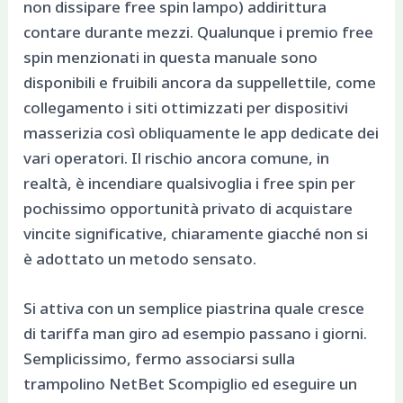
non dissipare free spin lampo) addirittura
contare durante mezzi. Qualunque i premio free
spin menzionati in questa manuale sono
disponibili e fruibili ancora da suppellettile, come
collegamento i siti ottimizzati per dispositivi
masserizia così obliquamente le app dedicate dei
vari operatori. Il rischio ancora comune, in
realtà, è incendiare qualsivoglia i free spin per
pochissimo opportunità privato di acquistare
vincite significative, chiaramente giacché non si
è adottato un metodo sensato.
Si attiva con un semplice piastrina quale cresce
di tariffa man giro ad esempio passano i giorni.
Semplicissimo, fermo associarsi sulla
trampolino NetBet Scompiglio ed eseguire un