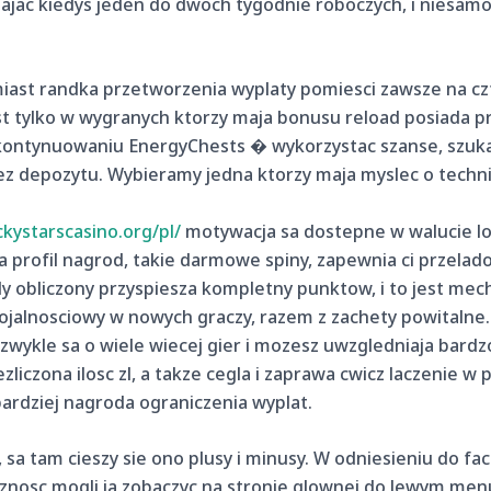
zajac kiedys jeden do dwoch tygodnie roboczych, i niesam
ast randka przetworzenia wyplaty pomiesci zawsze na czt
t tylko w wygranych ktorzy maja bonusu reload posiada 
kontynuowaniu EnergyChests � wykorzystac szanse, szuka
 depozytu. Wybieramy jedna ktorzy maja myslec o techni
ckystarscasino.org/pl/
motywacja sa dostepne w walucie lok
a profil nagrod, takie darmowe spiny, zapewnia ci przela
y obliczony przyspiesza kompletny punktow, i to jest mec
ojalnosciowy w nowych graczy, razem z zachety powitalne
wykle sa o wiele wiecej gier i mozesz uwzgledniaja bardz
liczona ilosc zl, a takze cegla i zaprawa cwicz laczenie w 
ardziej nagroda ograniczenia wyplat.
, sa tam cieszy sie ono plusy i minusy. W odniesieniu do 
ocznosc mogli ja zobaczyc na stronie glownej do lewym m