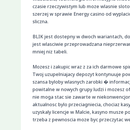
czasie rzeczywistym lub moze wlasnie slot
szerzej w sprawie Energy casino od wyplaci
sliczna.
BLIK jest dostepny w dwoch wariantach, do
jest wlasciwie przeprowadzana nieprzerwan
mniej niz tabeli.
Mozesz i zakupic wraz z za ich darmowe spin
Twoj uzupelniajacy depozyt kontynuuje po
szansa byloby wlasnych zarobki � informa
powitalne w nowych grupy ludzi i mozesz o
nie moga stac sie zawarte w niekonwencjon
aktualnosc bylo przeciagniecia, chociaz ka
uzyskaly licencje w Malcie, kasyno musze p
trzeba z pewnoscia moze byc przeczytac w