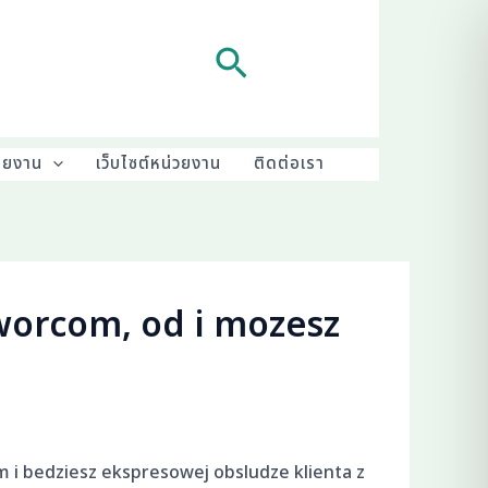
Search
ายงาน
เว็บไซต์หน่วยงาน
ติดต่อเรา
worcom, od i mozesz
 i bedziesz ekspresowej obsludze klienta z