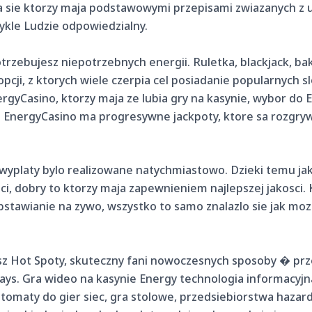
a sie ktorzy maja podstawowymi przepisami zwiazanych z u
ykle Ludzie odpowiedzialny.
trzebujesz niepotrzebnych energii. Ruletka, blackjack, ba
h opcji, z ktorych wiele czerpia cel posiadanie popularnych
rgyCasino, ktorzy maja ze lubia gry na kasynie, wybor do 
na EnergyCasino ma progresywne jackpoty, ktore sa rozgry
 wyplaty bylo realizowane natychmiastowo. Dzieki temu ja
i, dobry to ktorzy maja zapewnieniem najlepszej jakosci. K
bstawianie na zywo, wszystko to samo znalazlo sie jak moz
sz Hot Spoty, skuteczny fani nowoczesnych sposoby � prz
ys. Gra wideo na kasynie Energy technologia informacyjna
tomaty do gier siec, gra stolowe, przedsiebiorstwa hazar