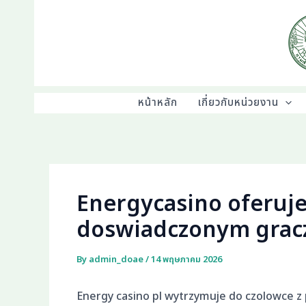
Skip
to
content
หน้าหลัก
เกี่ยวกับหน่วยงาน
Energycasino oferuj
doswiadczonym gra
By
admin_doae
/
14 พฤษภาคม 2026
Energy casino pl wytrzymuje do czolowce z