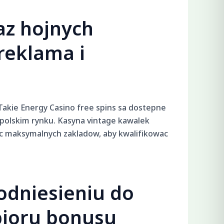
az hojnych
reklama i
Takie Energy Casino free spins sa dostepne
z polskim rynku. Kasyna vintage kawalek
c maksymalnych zakladow, aby kwalifikowac
odniesieniu do
bioru bonusu