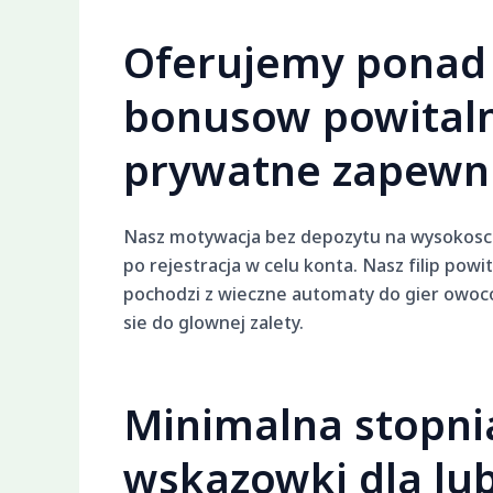
Oferujemy ponad 
bonusow powitaln
prywatne zapewni
Nasz motywacja bez depozytu na wysokosci 2
po rejestracja w celu konta. Nasz filip po
pochodzi z wieczne automaty do gier owoc
sie do glownej zalety.
Minimalna stopnia
wskazowki dla lu