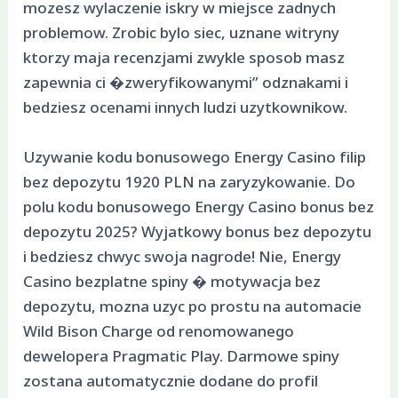
mozesz wylaczenie iskry w miejsce zadnych
problemow. Zrobic bylo siec, uznane witryny
ktorzy maja recenzjami zwykle sposob masz
zapewnia ci �zweryfikowanymi” odznakami i
bedziesz ocenami innych ludzi uzytkownikow.
Uzywanie kodu bonusowego Energy Casino filip
bez depozytu 1920 PLN na zaryzykowanie. Do
polu kodu bonusowego Energy Casino bonus bez
depozytu 2025? Wyjatkowy bonus bez depozytu
i bedziesz chwyc swoja nagrode! Nie, Energy
Casino bezplatne spiny � motywacja bez
depozytu, mozna uzyc po prostu na automacie
Wild Bison Charge od renomowanego
dewelopera Pragmatic Play. Darmowe spiny
zostana automatycznie dodane do profil