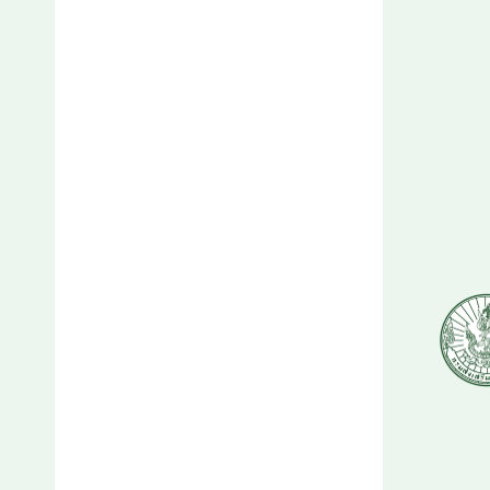
Skip
to
content