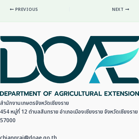
PREVIOUS
NEXT
สำนักงานเกษตรจังหวัดเชียงราย
454 หมู่ที่ 12 ตำบลสันทราย อำเภอเมืองเชียงราย จังหวัดเชียงราย
57000
chiangrai@doae.go.th