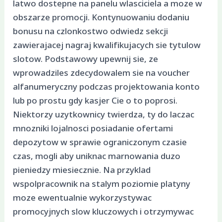
latwo dostepne na panelu wlasciciela a moze w
obszarze promocji. Kontynuowaniu dodaniu
bonusu na czlonkostwo odwiedz sekcji
zawierajacej nagraj kwalifikujacych sie tytulow
slotow. Podstawowy upewnij sie, ze
wprowadziles zdecydowalem sie na voucher
alfanumeryczny podczas projektowania konto
lub po prostu gdy kasjer Cie o to poprosi.
Niektorzy uzytkownicy twierdza, ty do laczac
mnozniki lojalnosci posiadanie ofertami
depozytow w sprawie ograniczonym czasie
czas, mogli aby uniknac marnowania duzo
pieniedzy miesiecznie. Na przyklad
wspolpracownik na stalym poziomie platyny
moze ewentualnie wykorzystywac
promocyjnych slow kluczowych i otrzymywac