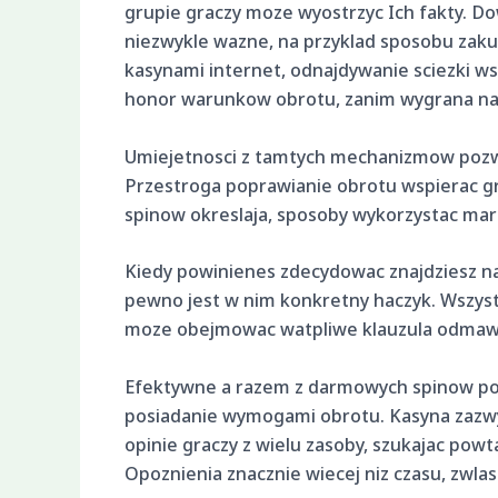
grupie graczy moze wyostrzyc Ich fakty. Do
niezwykle wazne, na przyklad sposobu zaku
kasynami internet, odnajdywanie sciezki ws
honor warunkow obrotu, zanim wygrana n
Umiejetnosci z tamtych mechanizmow pozwal
Przestroga poprawianie obrotu wspierac 
spinow okreslaja, sposoby wykorzystac mar
Kiedy powinienes zdecydowac znajdziesz n
pewno jest w nim konkretny haczyk. Wszystk
moze obejmowac watpliwe klauzula odmawiaj
Efektywne a razem z darmowych spinow potr
posiadanie wymogami obrotu. Kasyna zazwyc
opinie graczy z wielu zasoby, szukajac powt
Opoznienia znacznie wiecej niz czasu, zwl