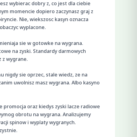
z wybierac dobry z, co jest dla ciebie
lnym momencie dopiero zaczynasz graj z
iryncie. Nie, wiekszosc kasyn oznacza
obaczyc wyplacone.
mieniaja sie w gotowke na wygrana.
towe na zyski. Standardy darmowych
z z wygrane.
 nigdy sie oprzec, stale wiedz, ze na
 zanim uwolnisz masz wygrana. Albo kasyno
 promocja oraz kiedys zyski lacze radiowe
 wymog obrotu na wygrana. Analizujemy
acji spinow i wyplaty wygranych.
zystnie.