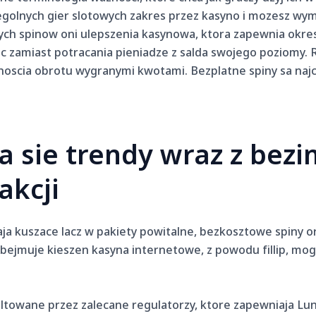
golnych gier slotowych zakres przez kasyno i mozesz wym
ch spinow oni ulepszenia kasynowa, ktora zapewnia okre
ac zamiast potracania pieniadze z salda swojego poziomy.
znoscia obrotu wygranymi kwotami. Bezplatne spiny sa naj
a sie trendy wraz z bez
akcji
ja kuszace lacz w pakiety powitalne, bezkosztowe spiny o
ejmuje kieszen kasyna internetowe, z powodu fillip, moge
ltowane przez zalecane regulatorzy, ktore zapewniaja Luna