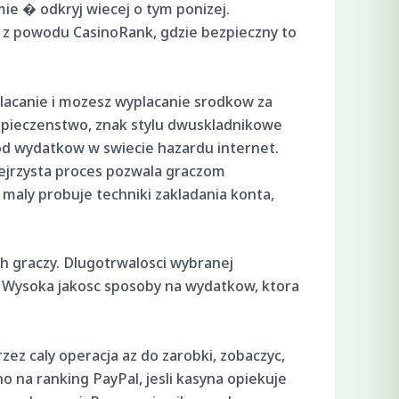
mie � odkryj wiecej o tym ponizej.
 powodu CasinoRank, gdzie bezpieczny to
lacanie i mozesz wyplacanie srodkow za
zpieczenstwo, znak stylu dwuskladnikowe
tod wydatkow w swiecie hazardu internet.
zejrzysta proces pozwala graczom
maly probuje techniki zakladania konta,
h graczy. Dlugotrwalosci wybranej
w. Wysoka jakosc sposoby na wydatkow, ktora
z caly operacja az do zarobki, zobaczyc,
o na ranking PayPal, jesli kasyna opiekuje