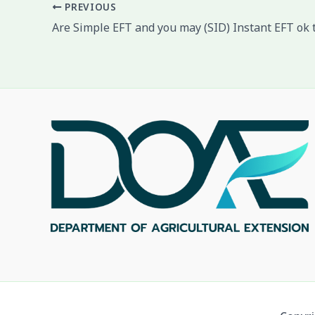
PREVIOUS