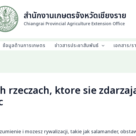
สำนักงานเกษตรจังหวัดเชียงราย
Chiangrai Provincial Agriculture Extension Office
ข้อมูลด้านการเกษตร
ข่าวสารประชาสัมพันธ์
เอกสาร/ร
 rzeczach, ktore sie zdarzaja
c
zumienie i mozesz rywalizacji, takie jak salamander, obst