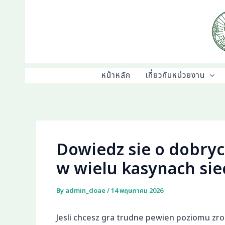
Skip
to
content
หน้าหลัก
เกี่ยวกับหน่วยงาน
Dowiedz sie o dobrych
w wielu kasynach sie
By
admin_doae
/
14 พฤษภาคม 2026
Jesli chcesz gra trudne pewien poziomu zro