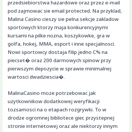
przedsiebiorstwa hazardowe oraz przez e-mail
pod zajmowac sie email protected. Na przyklad,
Malina Casino cieszy sie pelna sekcje zakladow
sportowych ktorzy maja konkurencyjnymi
kursami na pilke nozna, koszykowke, gra w
golfa, hokej, MMA, esport i inne specjalnosci.
Nowi sportowcy dostaja filip jedno C% na
piecset� oraz 200 darmowych spinow przy
pierwszym depozycie w sprawie minimalnej
wartosci dwadziescia�.
MalinaCasino moze potrzebowac jak
uzytkownikow dodatkowej weryfikacji
tozsamosci na o etapach rozgrywki. To w
drodze ogromnej bibliotece gier, przystepnej
stronie internetowej oraz ale niektorzy innym