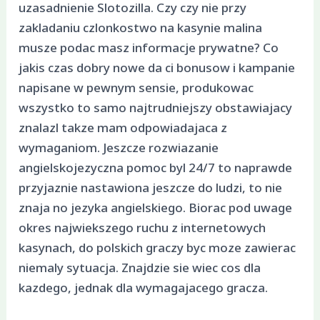
uzasadnienie Slotozilla. Czy czy nie przy
zakladaniu czlonkostwo na kasynie malina
musze podac masz informacje prywatne? Co
jakis czas dobry nowe da ci bonusow i kampanie
napisane w pewnym sensie, produkowac
wszystko to samo najtrudniejszy obstawiajacy
znalazl takze mam odpowiadajaca z
wymaganiom. Jeszcze rozwiazanie
angielskojezyczna pomoc byl 24/7 to naprawde
przyjaznie nastawiona jeszcze do ludzi, to nie
znaja no jezyka angielskiego. Biorac pod uwage
okres najwiekszego ruchu z internetowych
kasynach, do polskich graczy byc moze zawierac
niemaly sytuacja. Znajdzie sie wiec cos dla
kazdego, jednak dla wymagajacego gracza.