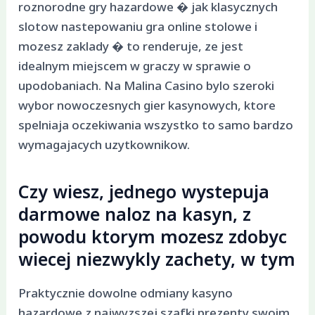
roznorodne gry hazardowe � jak klasycznych
slotow nastepowaniu gra online stolowe i
mozesz zaklady � to renderuje, ze jest
idealnym miejscem w graczy w sprawie o
upodobaniach. Na Malina Casino bylo szeroki
wybor nowoczesnych gier kasynowych, ktore
spelniaja oczekiwania wszystko to samo bardzo
wymagajacych uzytkownikow.
Czy wiesz, jednego wystepuja
darmowe naloz na kasyn, z
powodu ktorym mozesz zdobyc
wiecej niezwykly zachety, w tym
Praktycznie dowolne odmiany kasyno
hazardowe z najwyzszej szafki prezenty swoim