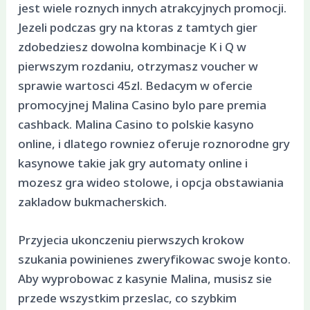
jest wiele roznych innych atrakcyjnych promocji.
Jezeli podczas gry na ktoras z tamtych gier
zdobedziesz dowolna kombinacje K i Q w
pierwszym rozdaniu, otrzymasz voucher w
sprawie wartosci 45zl. Bedacym w ofercie
promocyjnej Malina Casino bylo pare premia
cashback. Malina Casino to polskie kasyno
online, i dlatego rowniez oferuje roznorodne gry
kasynowe takie jak gry automaty online i
mozesz gra wideo stolowe, i opcja obstawiania
zakladow bukmacherskich.
Przyjecia ukonczeniu pierwszych krokow
szukania powinienes zweryfikowac swoje konto.
Aby wyprobowac z kasynie Malina, musisz sie
przede wszystkim przeslac, co szybkim