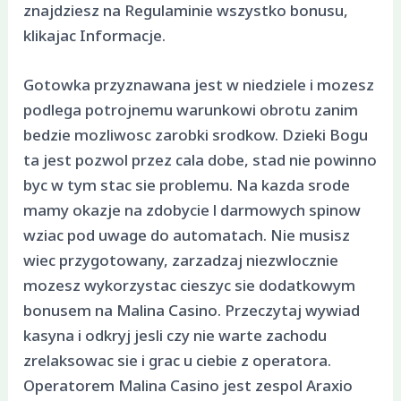
znajdziesz na Regulaminie wszystko bonusu,
klikajac Informacje.
Gotowka przyznawana jest w niedziele i mozesz
podlega potrojnemu warunkowi obrotu zanim
bedzie mozliwosc zarobki srodkow. Dzieki Bogu
ta jest pozwol przez cala dobe, stad nie powinno
byc w tym stac sie problemu. Na kazda srode
mamy okazje na zdobycie l darmowych spinow
wziac pod uwage do automatach. Nie musisz
wiec przygotowany, zarzadzaj niezwlocznie
mozesz wykorzystac cieszyc sie dodatkowym
bonusem na Malina Casino. Przeczytaj wywiad
kasyna i odkryj jesli czy nie warte zachodu
zrelaksowac sie i grac u ciebie z operatora.
Operatorem Malina Casino jest zespol Araxio