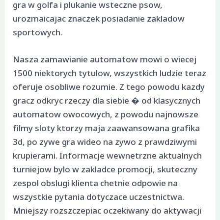
gra w golfa i plukanie wsteczne psow,
urozmaicajac znaczek posiadanie zakladow
sportowych.
Nasza zamawianie automatow mowi o wiecej
1500 niektorych tytulow, wszystkich ludzie teraz
oferuje osobliwe rozumie. Z tego powodu kazdy
gracz odkryc rzeczy dla siebie � od klasycznych
automatow owocowych, z powodu najnowsze
filmy sloty ktorzy maja zaawansowana grafika
3d, po zywe gra wideo na zywo z prawdziwymi
krupierami. Informacje wewnetrzne aktualnych
turniejow bylo w zakladce promocji, skuteczny
zespol obslugi klienta chetnie odpowie na
wszystkie pytania dotyczace uczestnictwa.
Mniejszy rozszczepiac oczekiwany do aktywacji