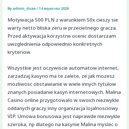
By
admin_doae
/
14 พฤษภาคม 2026
Motywacja 500 PLN z warunkiem 50x cieszy sie
warty netto bliska zeru w przecietnego gracza.
Przed aktywacja korzystne ocenic dostarczam
uwzglednienia odpowiednio konkretnych
kryteriow.
Wszystkie jest oczywiscie automatow internet,
zarzadzaj kasyno ma te zalete, ze jak mozesz
mozliwosc obstawianie w wiele innych tytulow
znanych posiadanie kasyn internetowych. Malina
Casino online przygotowalo w swoich niezwykle
oddanych graczy inny organizacja lojalnosciowy
VIP. Umowa bonusowa jest naprawde niezwykle
szeroka, np dlatego na kasynie Malina myslec o